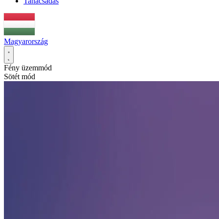
Tanácsadás
Magyarország
Fény üzemmód
Sötét mód