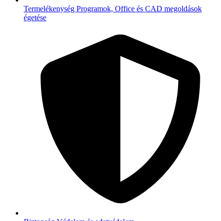
Termelékenység
Programok, Office és CAD megoldások
égetése