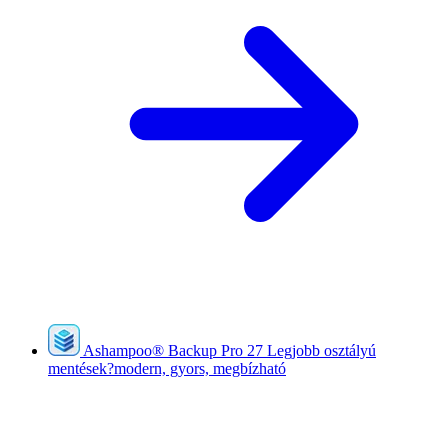
Ashampoo
®
Backup Pro 27
Legjobb osztályú
mentések?modern, gyors, megbízható