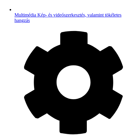
Multimédia
Kép- és videószerkesztés, valamint tökéletes
hangzás