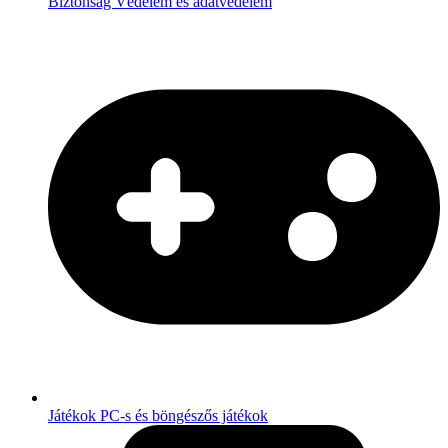
Biztonság
Védelem és adatvédelem
Játékok
PC-s és böngészős játékok