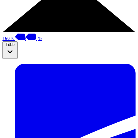
Deals
%
Több