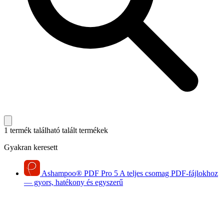
1 termék található
talált termékek
Gyakran keresett
Ashampoo
®
PDF Pro 5
A teljes csomag PDF-fájlokhoz
— gyors, hatékony és egyszerű