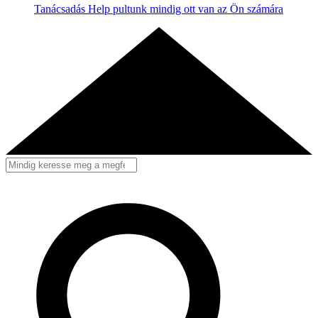
Tanácsadás
Help pultunk mindig ott van az Ön számára