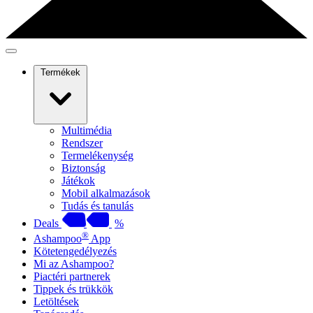
Termékek
Multimédia
Rendszer
Termelékenység
Biztonság
Játékok
Mobil alkalmazások
Tudás és tanulás
Deals
%
®
Ashampoo
App
Kötetengedélyezés
Mi az Ashampoo?
Piactéri partnerek
Tippek és trükkök
Letöltések