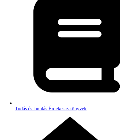
Tudás és tanulás
Érdekes e-könyvek