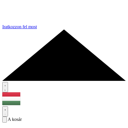
Iratkozzon fel most
A kosár