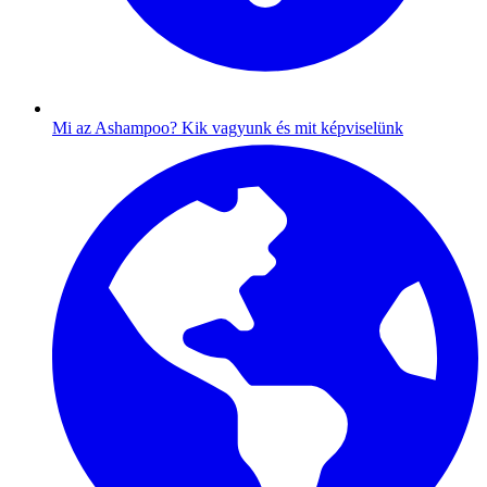
Mi az Ashampoo?
Kik vagyunk és mit képviselünk