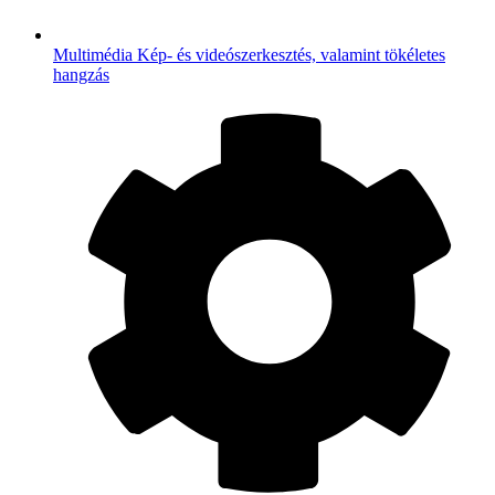
Multimédia
Kép- és videószerkesztés, valamint tökéletes
hangzás