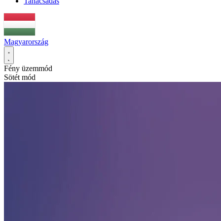
Tanácsadás
Magyarország
Fény üzemmód
Sötét mód