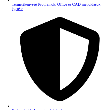
Termelékenység
Programok, Office és CAD megoldások
égetése