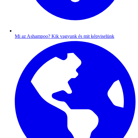
Mi az Ashampoo?
Kik vagyunk és mit képviselünk