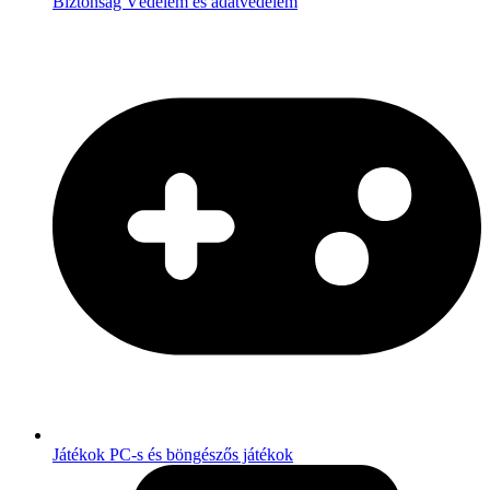
Biztonság
Védelem és adatvédelem
Játékok
PC-s és böngészős játékok