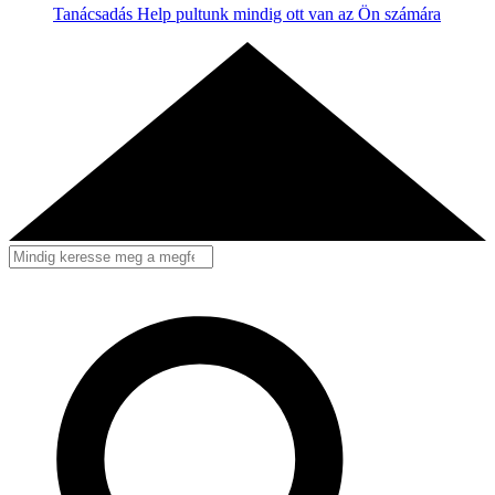
Tanácsadás
Help pultunk mindig ott van az Ön számára