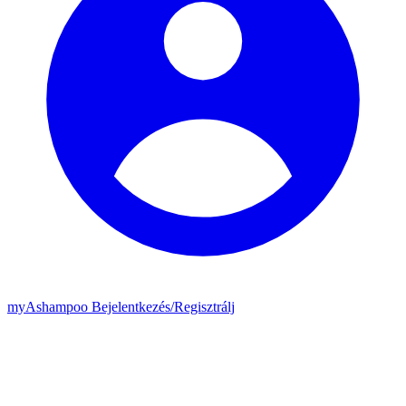
my
Ashampoo
Bejelentkezés
/
Regisztrálj