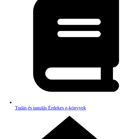
Tudás és tanulás
Érdekes e-könyvek