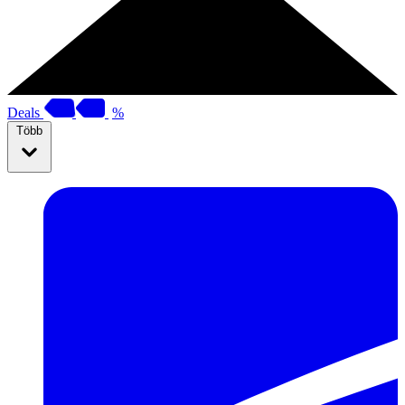
Deals
%
Több