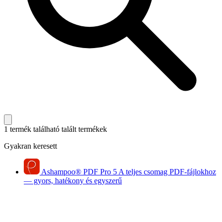
1 termék található
talált termékek
Gyakran keresett
Ashampoo
®
PDF Pro 5
A teljes csomag PDF-fájlokhoz
— gyors, hatékony és egyszerű