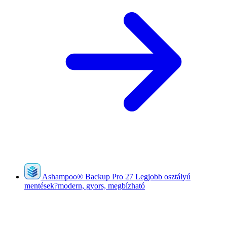
Ashampoo
®
Backup Pro 27
Legjobb osztályú
mentések?modern, gyors, megbízható