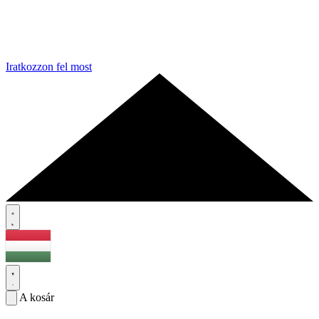
Iratkozzon fel most
A kosár