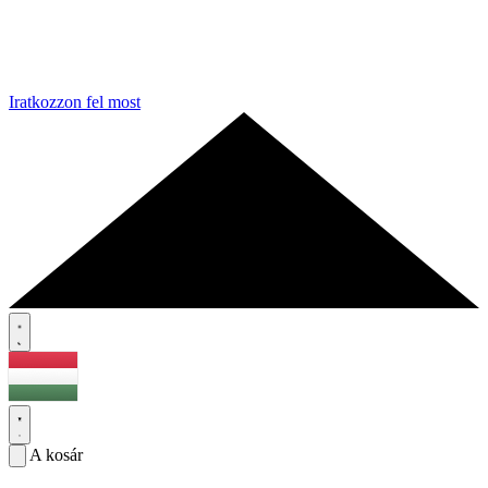
Iratkozzon fel most
A kosár