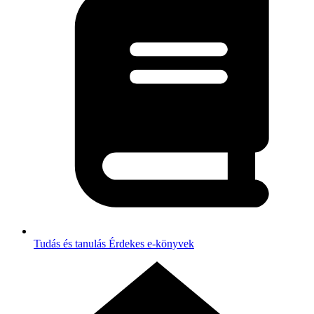
Tudás és tanulás
Érdekes e-könyvek