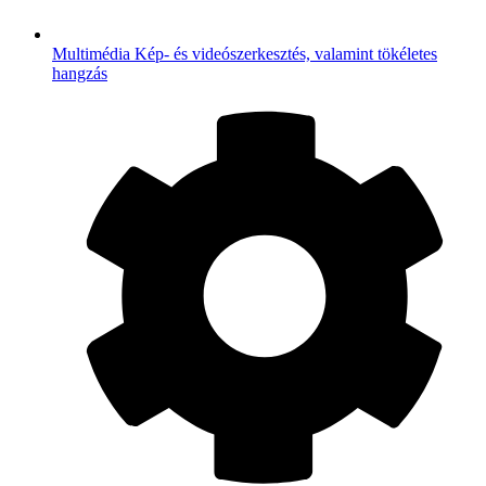
Multimédia
Kép- és videószerkesztés, valamint tökéletes
hangzás