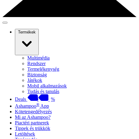
Termékek
Multimédia
Rendszer
Termelékenység
Biztonság
Játékok
Mobil alkalmazások
Tudás és tanulás
Deals
%
®
Ashampoo
App
Kötetengedélyezés
Mi az Ashampoo?
Piactéri partnerek
Tippek és trükkök
Letöltések