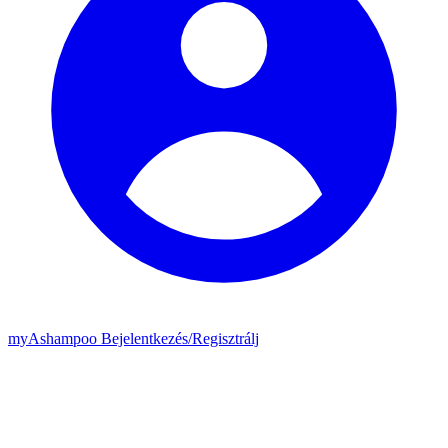
my
Ashampoo
Bejelentkezés
/
Regisztrálj