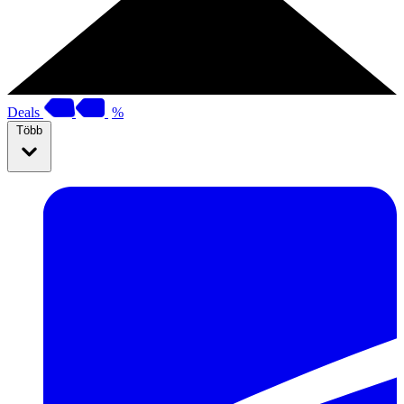
Deals
%
Több