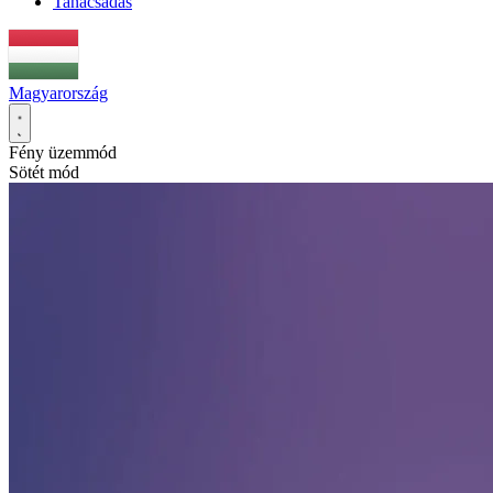
Tanácsadás
Magyarország
Fény üzemmód
Sötét mód