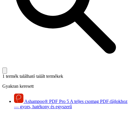
1 termék található
talált termékek
Gyakran keresett
Ashampoo
®
PDF Pro 5
A teljes csomag PDF-fájlokhoz
— gyors, hatékony és egyszerű