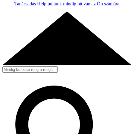
Tanácsadás
Help pultunk mindig ott van az Ön számára