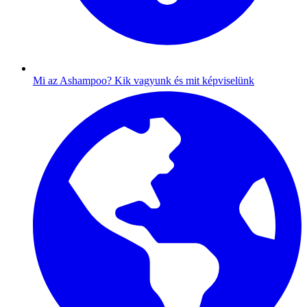
Mi az Ashampoo?
Kik vagyunk és mit képviselünk