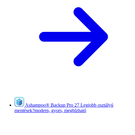
Ashampoo
®
Backup Pro 27
Legjobb osztályú
mentések?modern, gyors, megbízható