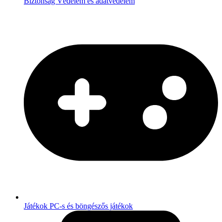
Biztonság
Védelem és adatvédelem
Játékok
PC-s és böngészős játékok