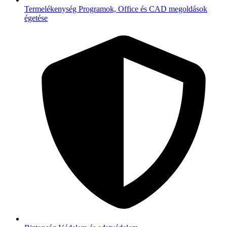
Termelékenység
Programok, Office és CAD megoldások
égetése