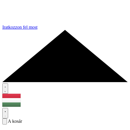
Iratkozzon fel most
A kosár