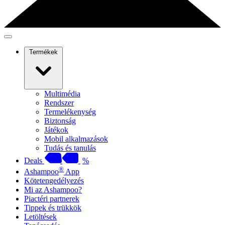
Termékek
Multimédia
Rendszer
Termelékenység
Biztonság
Játékok
Mobil alkalmazások
Tudás és tanulás
Deals
%
®
Ashampoo
App
Kötetengedélyezés
Mi az Ashampoo?
Piactéri partnerek
Tippek és trükkök
Letöltések