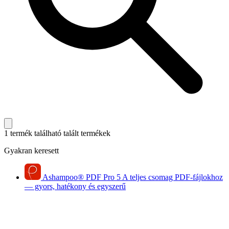
1 termék található
talált termékek
Gyakran keresett
Ashampoo
®
PDF Pro 5
A teljes csomag PDF-fájlokhoz
— gyors, hatékony és egyszerű