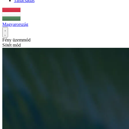
Tanácsadás
Magyarország
Fény üzemmód
Sötét mód