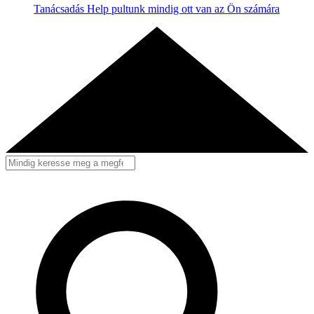
Tanácsadás
Help pultunk mindig ott van az Ön számára