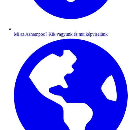
Mi az Ashampoo?
Kik vagyunk és mit képviselünk