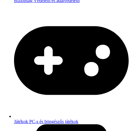
Biztonság
Védelem és adatvédelem
Játékok
PC-s és böngészős játékok