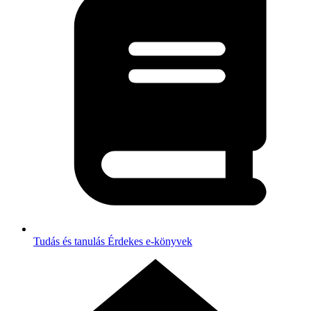
Tudás és tanulás
Érdekes e-könyvek