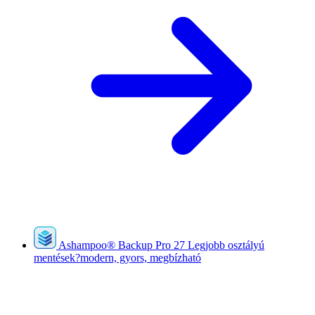
Ashampoo
®
Backup Pro 27
Legjobb osztályú
mentések?modern, gyors, megbízható