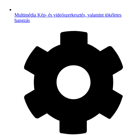
Multimédia
Kép- és videószerkesztés, valamint tökéletes
hangzás