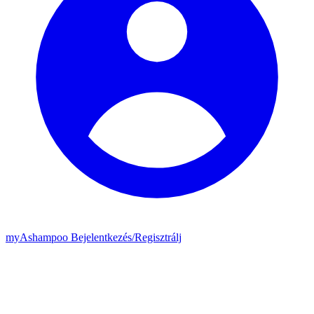
my
Ashampoo
Bejelentkezés
/
Regisztrálj