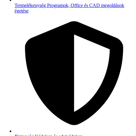
Termelékenység
Programok, Office és CAD megoldások
égetése