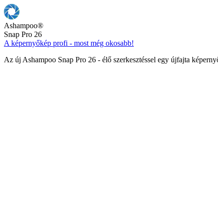
Ashampoo
®
Snap Pro 26
A képernyőkép profi - most még okosabb!
Az új Ashampoo Snap Pro 26 - élő szerkesztéssel egy újfajta képern