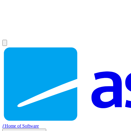
//
Home of Software