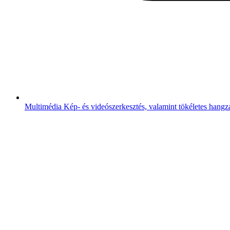
Multimédia
Kép- és videószerkesztés, valamint tökéletes hangz