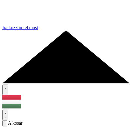
Iratkozzon fel most
A kosár