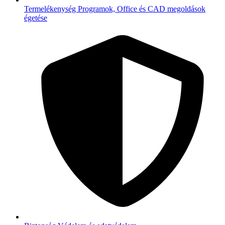
Termelékenység
Programok, Office és CAD megoldások
égetése