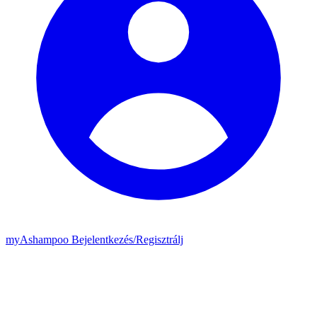
my
Ashampoo
Bejelentkezés
/
Regisztrálj