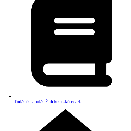
Tudás és tanulás
Érdekes e-könyvek