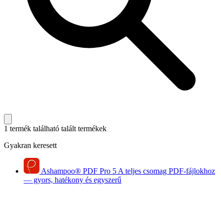
1 termék található
talált termékek
Gyakran keresett
Ashampoo
®
PDF Pro 5
A teljes csomag PDF-fájlokhoz
— gyors, hatékony és egyszerű