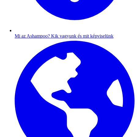
Mi az Ashampoo?
Kik vagyunk és mit képviselünk