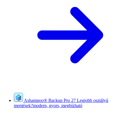
Ashampoo
®
Backup Pro 27
Legjobb osztályú
mentések?modern, gyors, megbízható