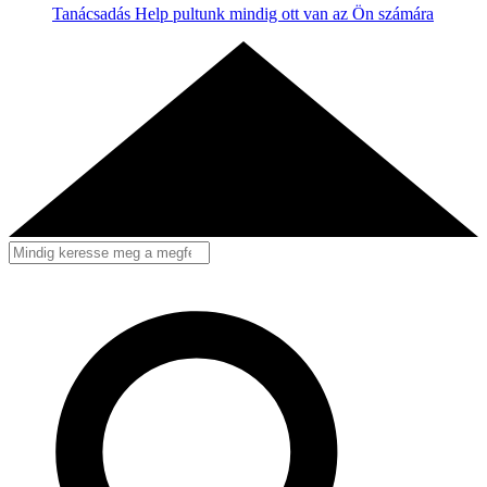
Tanácsadás
Help pultunk mindig ott van az Ön számára