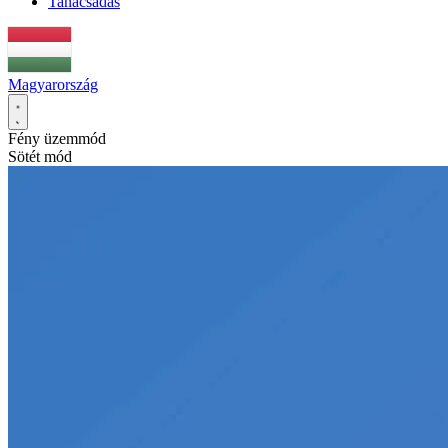
Tanácsadás
Magyarország
Fény üzemmód
Sötét mód