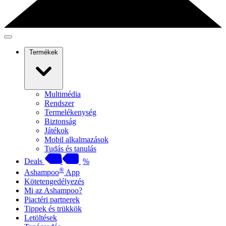
Termékek
Multimédia
Rendszer
Termelékenység
Biztonság
Játékok
Mobil alkalmazások
Tudás és tanulás
Deals
%
®
Ashampoo
App
Kötetengedélyezés
Mi az Ashampoo?
Piactéri partnerek
Tippek és trükkök
Letöltések