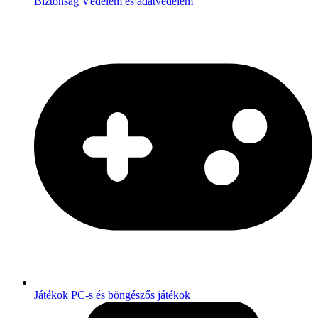
Biztonság
Védelem és adatvédelem
Játékok
PC-s és böngészős játékok