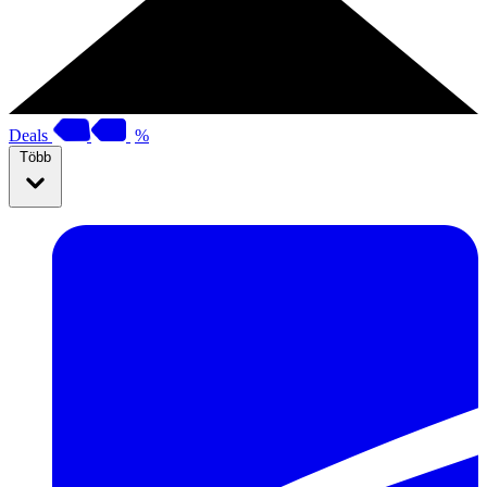
Deals
%
Több