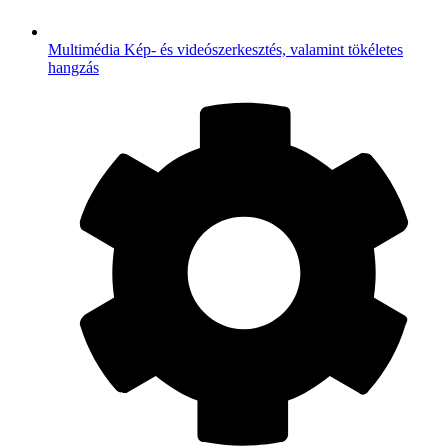
Multimédia
Kép- és videószerkesztés, valamint tökéletes
hangzás