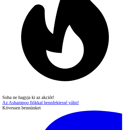
Soha ne hagyja ki az akciót!
Az Ashampoo fiókkal bennfektessé válni!
Kövessen bennünket