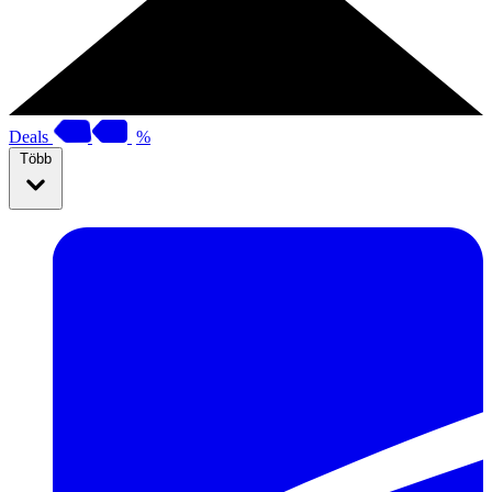
Deals
%
Több