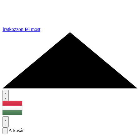
Iratkozzon fel most
A kosár