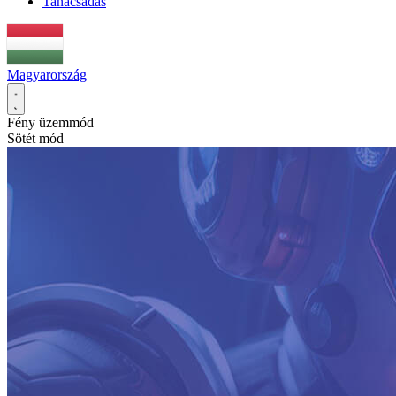
Tanácsadás
Magyarország
Fény üzemmód
Sötét mód