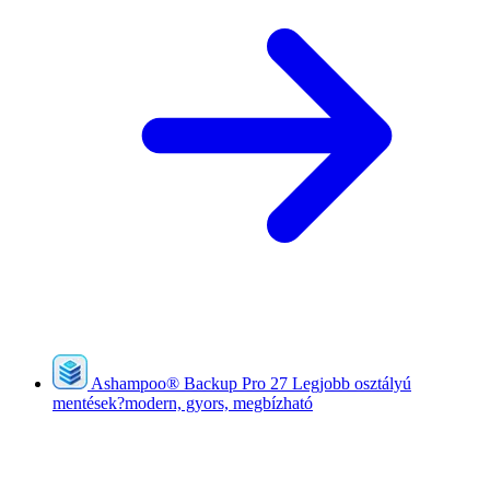
Ashampoo
®
Backup Pro 27
Legjobb osztályú
mentések?modern, gyors, megbízható