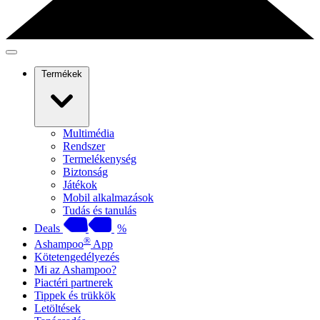
Termékek
Multimédia
Rendszer
Termelékenység
Biztonság
Játékok
Mobil alkalmazások
Tudás és tanulás
Deals
%
®
Ashampoo
App
Kötetengedélyezés
Mi az Ashampoo?
Piactéri partnerek
Tippek és trükkök
Letöltések