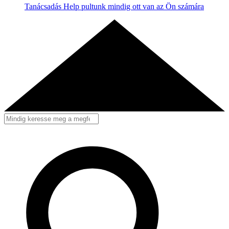
Tanácsadás
Help pultunk mindig ott van az Ön számára