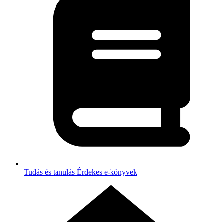
Tudás és tanulás
Érdekes e-könyvek