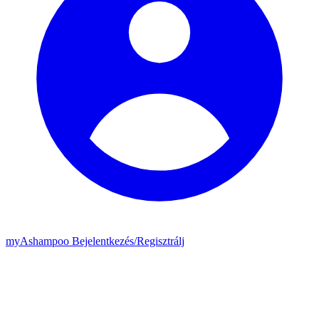
my
Ashampoo
Bejelentkezés
/
Regisztrálj