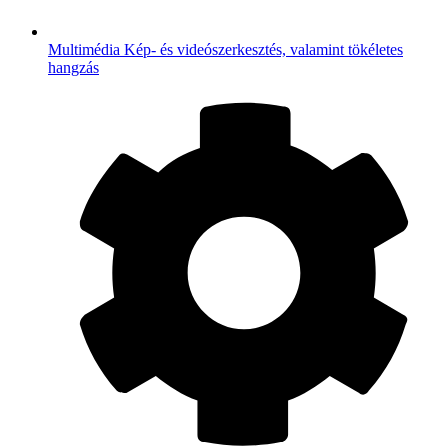
Multimédia
Kép- és videószerkesztés, valamint tökéletes
hangzás