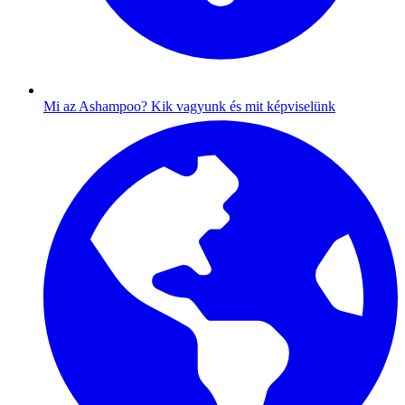
Mi az Ashampoo?
Kik vagyunk és mit képviselünk