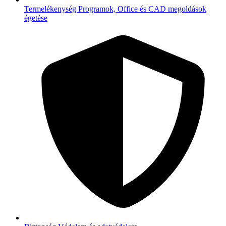
Termelékenység
Programok, Office és CAD megoldások
égetése