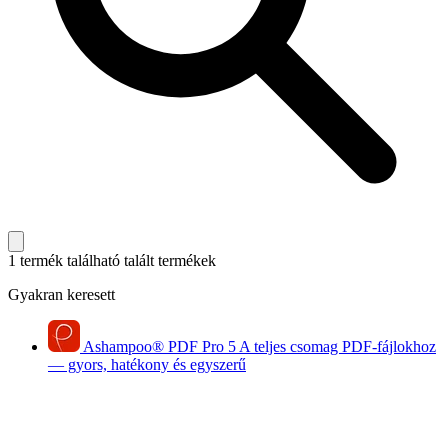
1 termék található
talált termékek
Gyakran keresett
Ashampoo
®
PDF Pro 5
A teljes csomag PDF-fájlokhoz
— gyors, hatékony és egyszerű