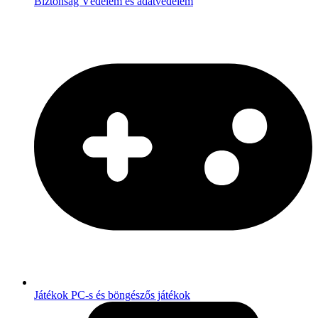
Biztonság
Védelem és adatvédelem
Játékok
PC-s és böngészős játékok