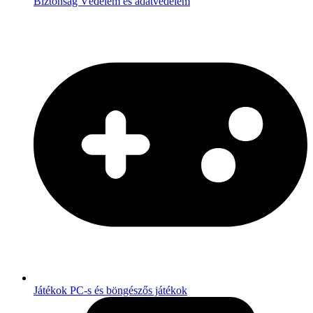
Biztonság
Védelem és adatvédelem
Játékok
PC-s és böngészős játékok