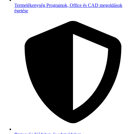
Termelékenység
Programok, Office és CAD megoldások
égetése