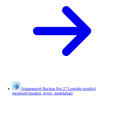
Ashampoo
®
Backup Pro 27
Legjobb osztályú
mentések?modern, gyors, megbízható