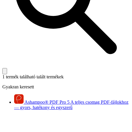
1 termék található
talált termékek
Gyakran keresett
Ashampoo
®
PDF Pro 5
A teljes csomag PDF-fájlokhoz
— gyors, hatékony és egyszerű