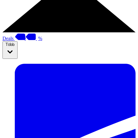
Deals
%
Több