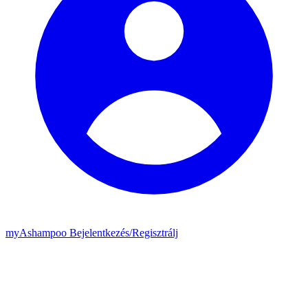
my
Ashampoo
Bejelentkezés
/
Regisztrálj