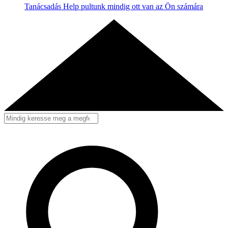
Tanácsadás
Help pultunk mindig ott van az Ön számára