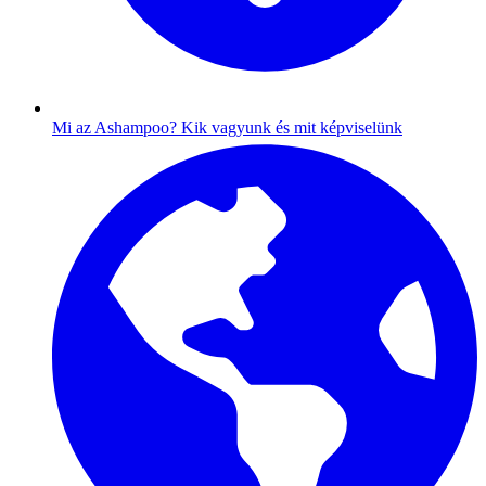
Mi az Ashampoo?
Kik vagyunk és mit képviselünk