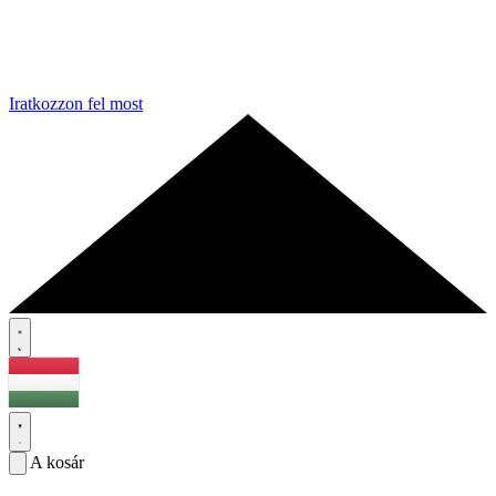
Iratkozzon fel most
A kosár