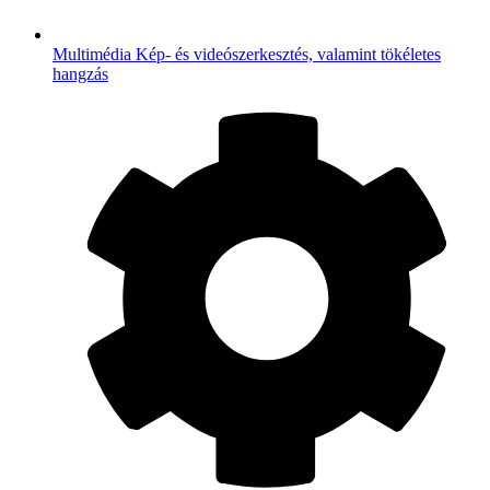
Multimédia
Kép- és videószerkesztés, valamint tökéletes
hangzás