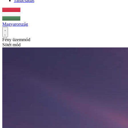
Tanácsadás
Magyarország
Fény üzemmód
Sötét mód