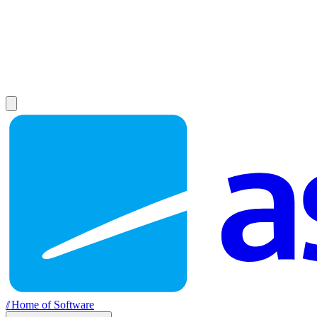
//
Home of Software