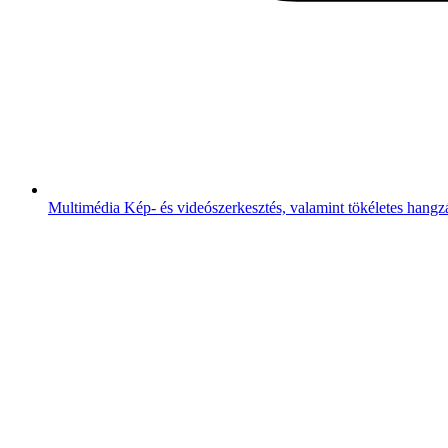
Multimédia
Kép- és videószerkesztés, valamint tökéletes hangz