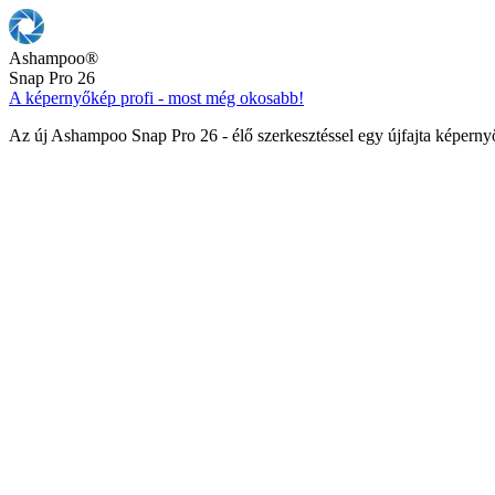
Ashampoo
®
Snap Pro 26
A képernyőkép profi - most még okosabb!
Az új Ashampoo Snap Pro 26 - élő szerkesztéssel egy újfajta képern