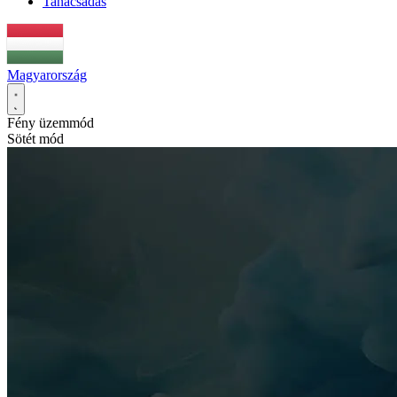
Tanácsadás
Magyarország
Fény üzemmód
Sötét mód