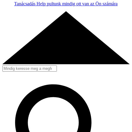
Tanácsadás
Help pultunk mindig ott van az Ön számára