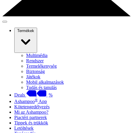
Termékek
Multimédia
Rendszer
Termelékenység
Biztonság
Játékok
Mobil alkalmazások
Tudás és tanulás
Deals
%
®
Ashampoo
App
Kötetengedélyezés
Mi az Ashampoo?
Piactéri partnerek
Tippek és trükkök
Letöltések