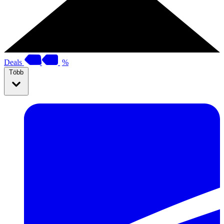
Deals
%
Több