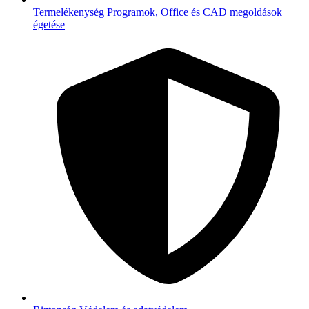
Termelékenység
Programok, Office és CAD megoldások
égetése