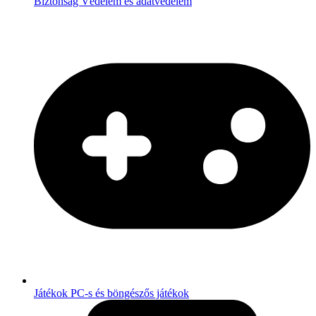
Biztonság
Védelem és adatvédelem
Játékok
PC-s és böngészős játékok