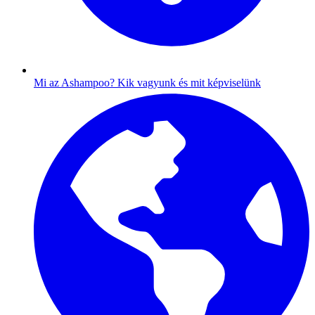
Mi az Ashampoo?
Kik vagyunk és mit képviselünk