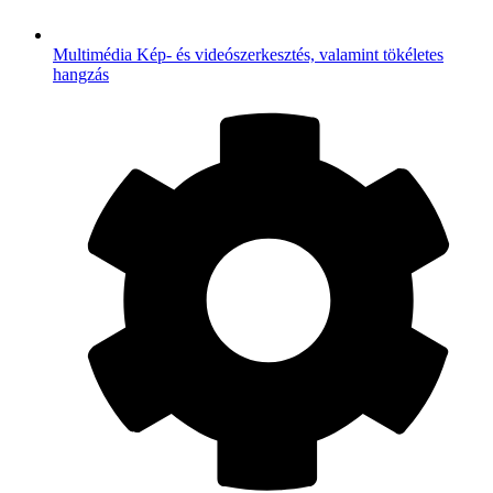
Multimédia
Kép- és videószerkesztés, valamint tökéletes
hangzás