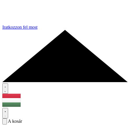
Iratkozzon fel most
A kosár