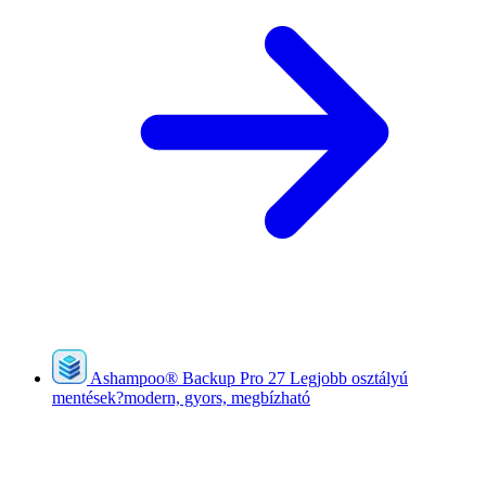
Ashampoo
®
Backup Pro 27
Legjobb osztályú
mentések?modern, gyors, megbízható