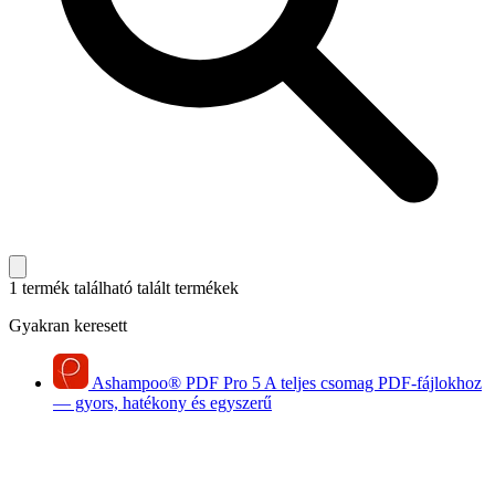
1 termék található
talált termékek
Gyakran keresett
Ashampoo
®
PDF Pro 5
A teljes csomag PDF-fájlokhoz
— gyors, hatékony és egyszerű