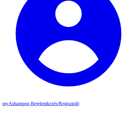
my
Ashampoo
Bejelentkezés
/
Regisztrálj