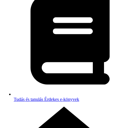
Tudás és tanulás
Érdekes e-könyvek