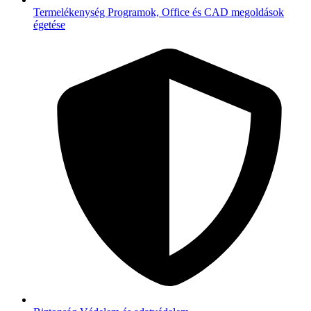
Termelékenység
Programok, Office és CAD megoldások
égetése