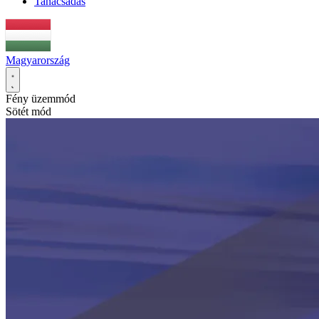
Tanácsadás
Magyarország
Fény üzemmód
Sötét mód