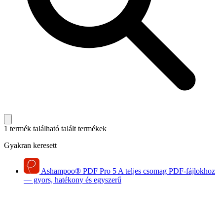
1 termék található
talált termékek
Gyakran keresett
Ashampoo
®
PDF Pro 5
A teljes csomag PDF-fájlokhoz
— gyors, hatékony és egyszerű