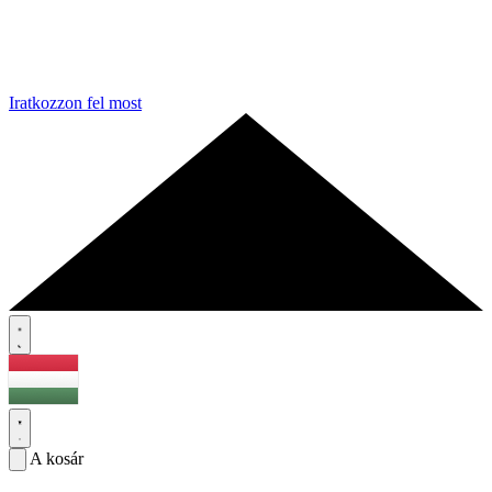
Iratkozzon fel most
A kosár