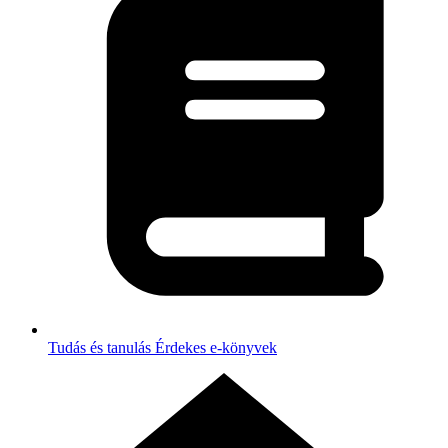
Tudás és tanulás
Érdekes e-könyvek