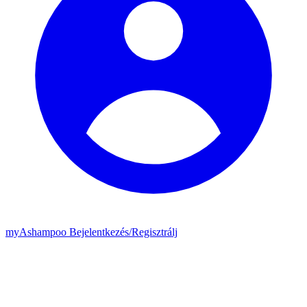
my
Ashampoo
Bejelentkezés
/
Regisztrálj