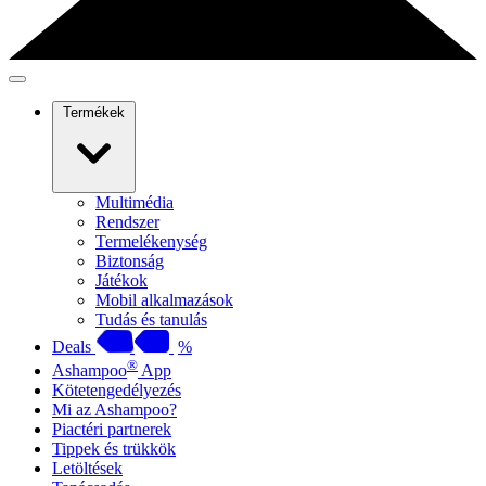
Termékek
Multimédia
Rendszer
Termelékenység
Biztonság
Játékok
Mobil alkalmazások
Tudás és tanulás
Deals
%
®
Ashampoo
App
Kötetengedélyezés
Mi az Ashampoo?
Piactéri partnerek
Tippek és trükkök
Letöltések