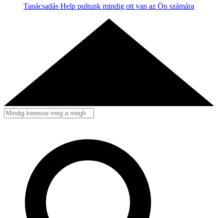
Tanácsadás
Help pultunk mindig ott van az Ön számára