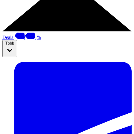
Deals
%
Több