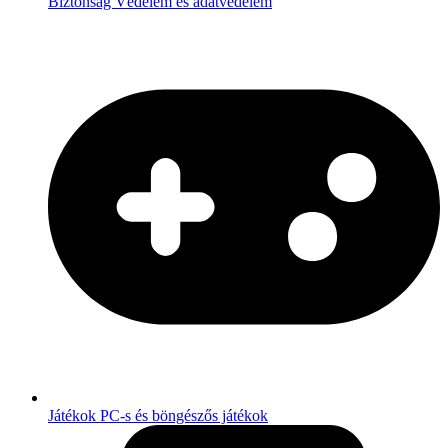
Biztonság
Védelem és adatvédelem
Játékok
PC-s és böngészős játékok