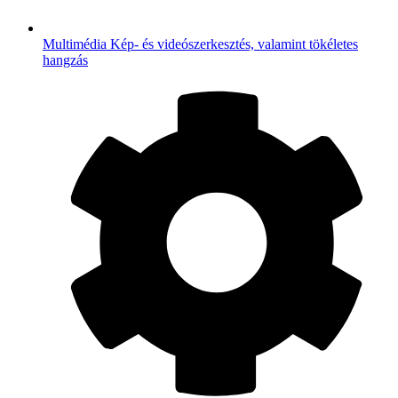
Multimédia
Kép- és videószerkesztés, valamint tökéletes
hangzás