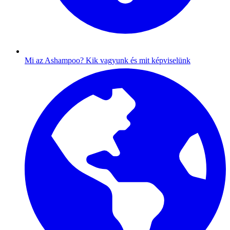
Mi az Ashampoo?
Kik vagyunk és mit képviselünk