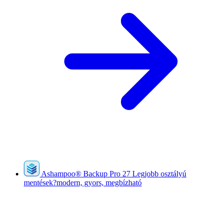
Ashampoo
®
Backup Pro 27
Legjobb osztályú
mentések?modern, gyors, megbízható