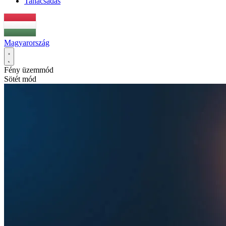
Tanácsadás
Magyarország
Fény üzemmód
Sötét mód