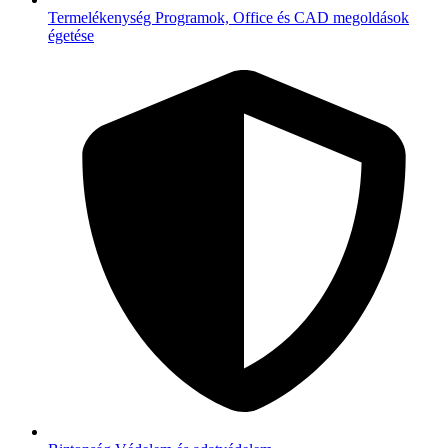
Termelékenység
Programok, Office és CAD megoldások
égetése