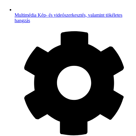
Multimédia
Kép- és videószerkesztés, valamint tökéletes
hangzás