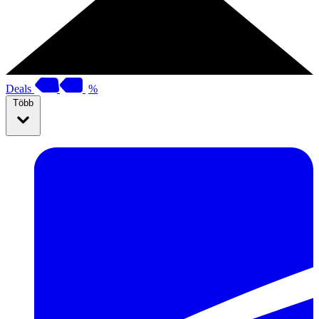
Deals
%
Több