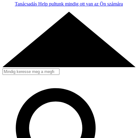
Tanácsadás
Help pultunk mindig ott van az Ön számára