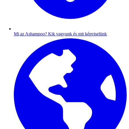
Mi az Ashampoo?
Kik vagyunk és mit képviselünk