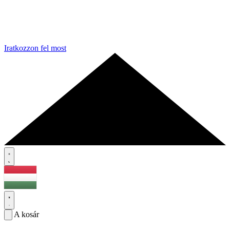
Iratkozzon fel most
A kosár