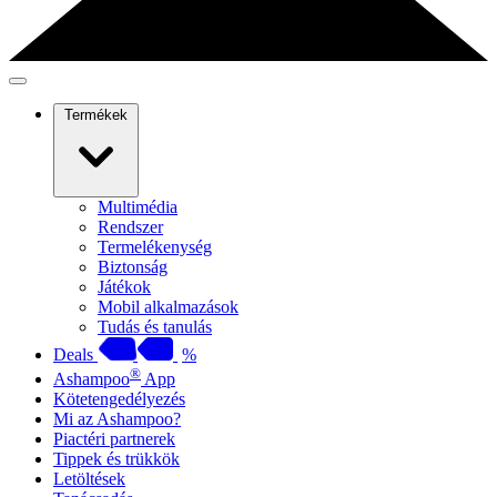
Termékek
Multimédia
Rendszer
Termelékenység
Biztonság
Játékok
Mobil alkalmazások
Tudás és tanulás
Deals
%
®
Ashampoo
App
Kötetengedélyezés
Mi az Ashampoo?
Piactéri partnerek
Tippek és trükkök
Letöltések