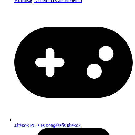
Biztonság
Védelem és adatvédelem
Játékok
PC-s és böngészős játékok