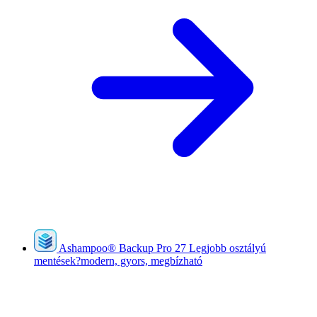
Ashampoo
®
Backup Pro 27
Legjobb osztályú
mentések?modern, gyors, megbízható