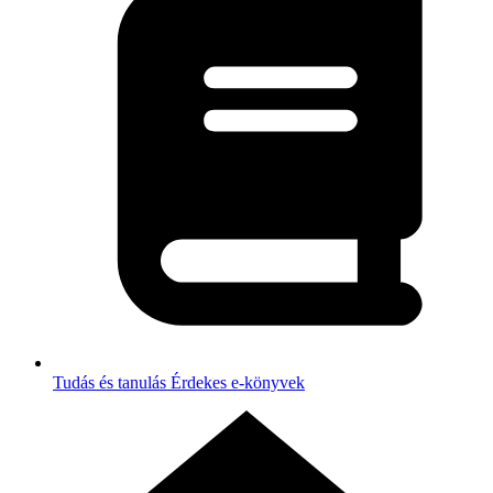
Tudás és tanulás
Érdekes e-könyvek