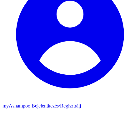
my
Ashampoo
Bejelentkezés
/
Regisztrálj