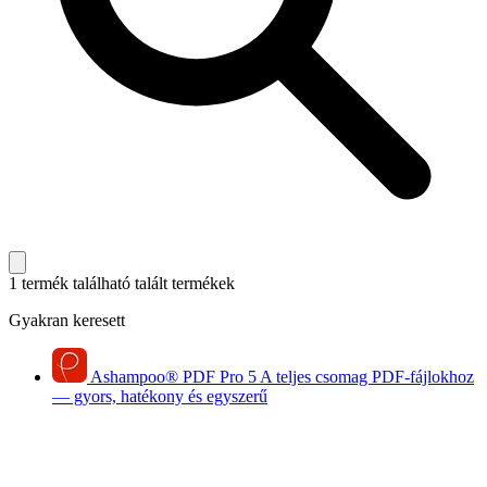
1 termék található
talált termékek
Gyakran keresett
Ashampoo
®
PDF Pro 5
A teljes csomag PDF-fájlokhoz
— gyors, hatékony és egyszerű