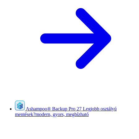
Ashampoo
®
Backup Pro 27
Legjobb osztályú
mentések?modern, gyors, megbízható