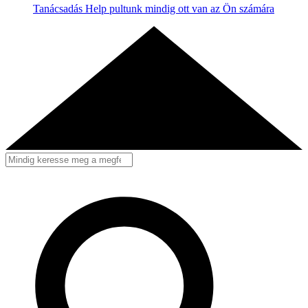
Tanácsadás
Help pultunk mindig ott van az Ön számára