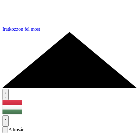
Iratkozzon fel most
A kosár