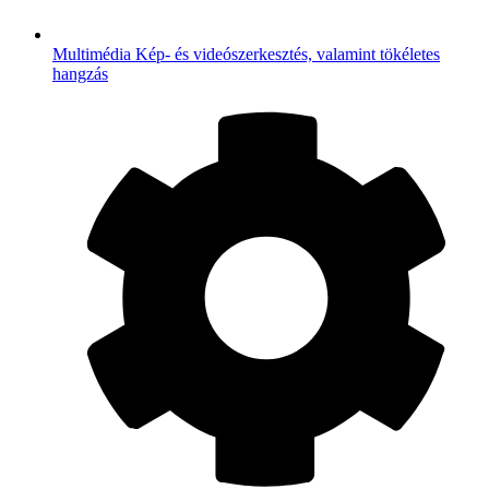
Multimédia
Kép- és videószerkesztés, valamint tökéletes
hangzás