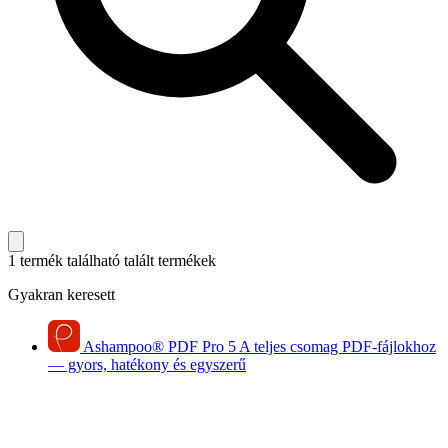
1 termék található
talált termékek
Gyakran keresett
Ashampoo
®
PDF Pro 5
A teljes csomag PDF-fájlokhoz
— gyors, hatékony és egyszerű