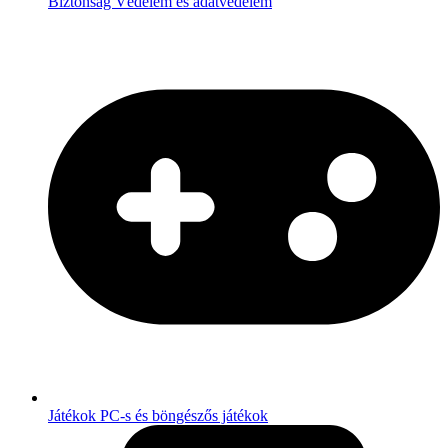
Biztonság
Védelem és adatvédelem
Játékok
PC-s és böngészős játékok