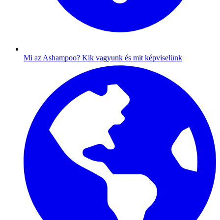
Mi az Ashampoo?
Kik vagyunk és mit képviselünk