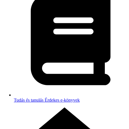
Tudás és tanulás
Érdekes e-könyvek