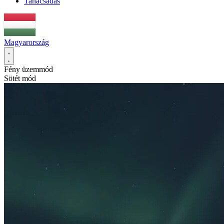
Tanácsadás
Magyarország
Fény üzemmód
Sötét mód