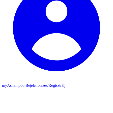
my
Ashampoo
Bejelentkezés
/
Regisztrálj