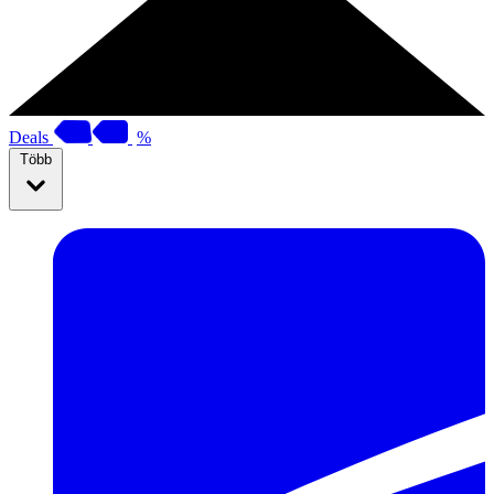
Deals
%
Több