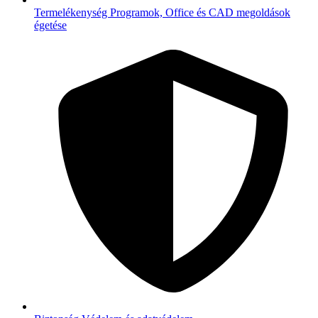
Termelékenység
Programok, Office és CAD megoldások
égetése