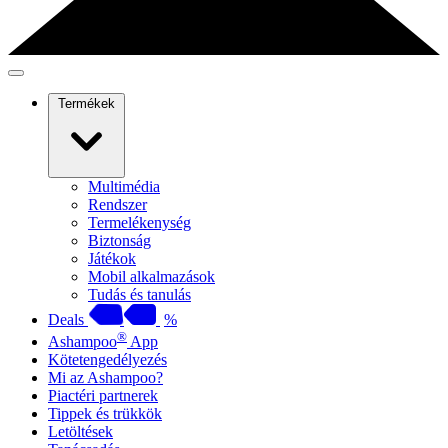
Termékek
Multimédia
Rendszer
Termelékenység
Biztonság
Játékok
Mobil alkalmazások
Tudás és tanulás
Deals
%
®
Ashampoo
App
Kötetengedélyezés
Mi az Ashampoo?
Piactéri partnerek
Tippek és trükkök
Letöltések