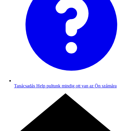
Tanácsadás
Help pultunk mindig ott van az Ön számára