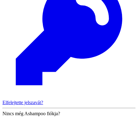
Elfelejtette jelszavát?
Nincs még Ashampoo fiókja?