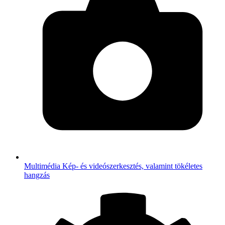
Multimédia
Kép- és videószerkesztés, valamint tökéletes
hangzás