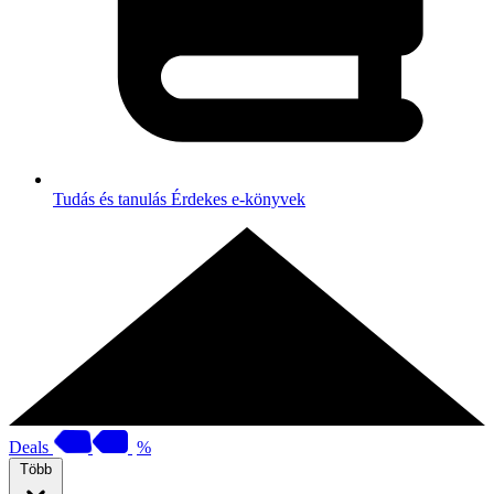
Tudás és tanulás
Érdekes e-könyvek
Deals
%
Több