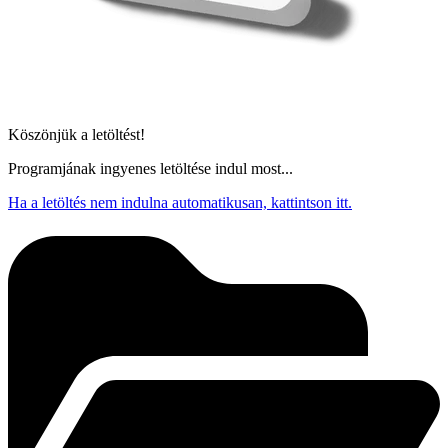
Köszönjük a letöltést!
Programjának ingyenes letöltése indul most...
Ha a letöltés nem indulna automatikusan, kattintson itt.