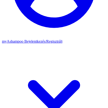
my
Ashampoo
Bejelentkezés
/
Regisztrálj