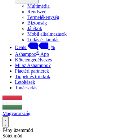
Multimédia
Rendszer
Termelékenység
Biztonság
Játékok
Mobil alkalmazások
Tudás és tanulás
Deals
%
®
Ashampoo
App
Kötetengedélyezés
Mi az Ashampoo?
Piactéri partnerek
Tippek és trükkök
Letöltések
Tanácsadás
Magyarország
Fény üzemmód
Sötét mód