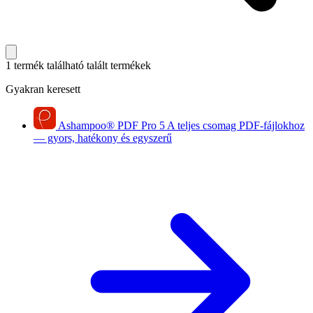
1 termék található
talált termékek
Gyakran keresett
Ashampoo
®
PDF Pro 5
A teljes csomag PDF-fájlokhoz
— gyors, hatékony és egyszerű