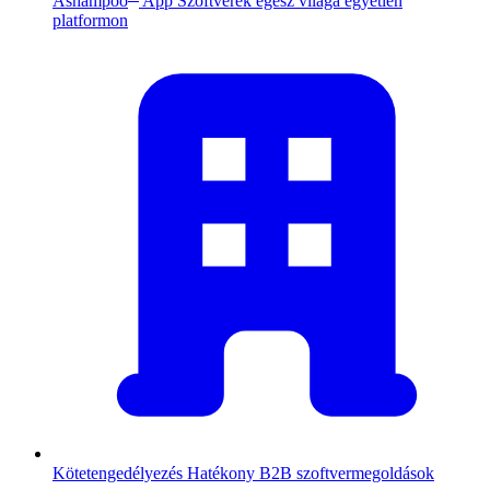
Ashampoo
App
Szoftverek egész világa egyetlen
platformon
Kötetengedélyezés
Hatékony B2B szoftvermegoldások