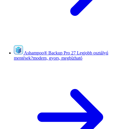
Ashampoo
®
Backup Pro 27
Legjobb osztályú
mentések?modern, gyors, megbízható