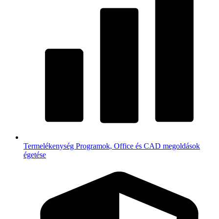
Termelékenység
Programok, Office és CAD megoldások
égetése