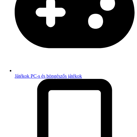
Játékok
PC-s és böngészős játékok