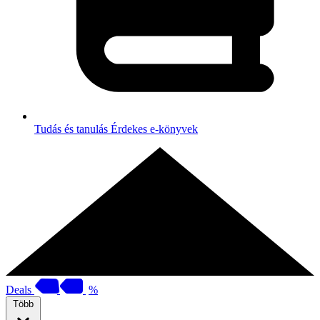
Tudás és tanulás
Érdekes e-könyvek
Deals
%
Több