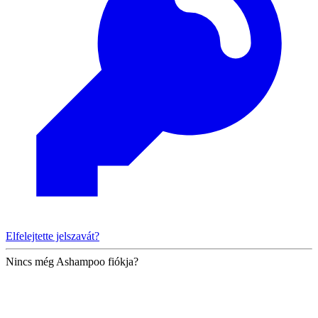
Elfelejtette jelszavát?
Nincs még Ashampoo fiókja?