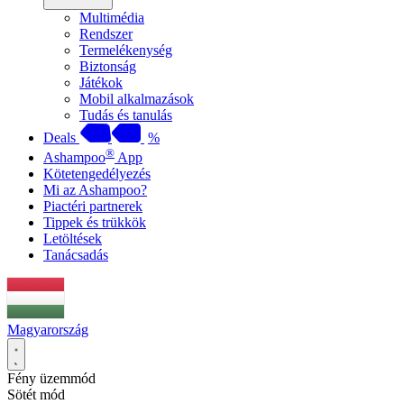
Multimédia
Rendszer
Termelékenység
Biztonság
Játékok
Mobil alkalmazások
Tudás és tanulás
Deals
%
®
Ashampoo
App
Kötetengedélyezés
Mi az Ashampoo?
Piactéri partnerek
Tippek és trükkök
Letöltések
Tanácsadás
Magyarország
Fény üzemmód
Sötét mód