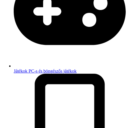
Játékok
PC-s és böngészős játékok