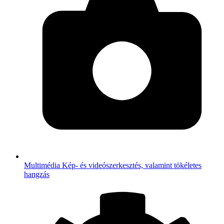
Multimédia
Kép- és videószerkesztés, valamint tökéletes
hangzás