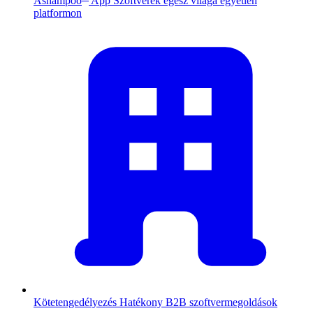
Ashampoo
App
Szoftverek egész világa egyetlen
platformon
Kötetengedélyezés
Hatékony B2B szoftvermegoldások