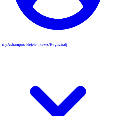
my
Ashampoo
Bejelentkezés
/
Regisztrálj