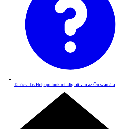
Tanácsadás
Help pultunk mindig ott van az Ön számára