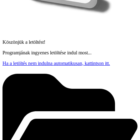
Köszönjük a letöltést!
Programjának ingyenes letöltése indul most...
Ha a letöltés nem indulna automatikusan, kattintson itt.