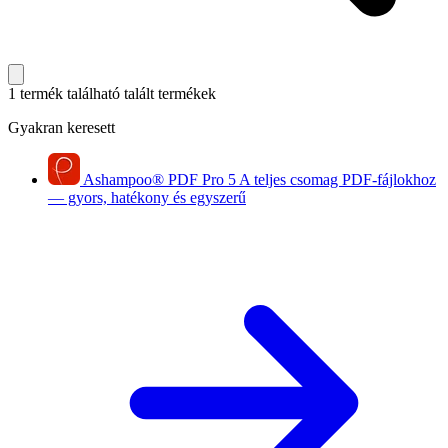
1 termék található
talált termékek
Gyakran keresett
Ashampoo
®
PDF Pro 5
A teljes csomag PDF-fájlokhoz
— gyors, hatékony és egyszerű