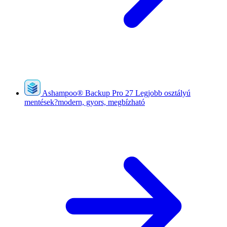
Ashampoo
®
Backup Pro 27
Legjobb osztályú
mentések?modern, gyors, megbízható