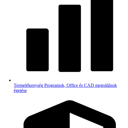
Termelékenység
Programok, Office és CAD megoldások
égetése