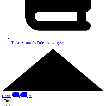
Tudás és tanulás
Érdekes e-könyvek
Deals
%
Több