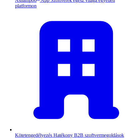
Ashampoo
App
Szoftverek egész világa egyetlen
platformon
Kötetengedélyezés
Hatékony B2B szoftvermegoldások