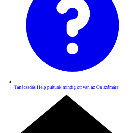
Tanácsadás
Help pultunk mindig ott van az Ön számára