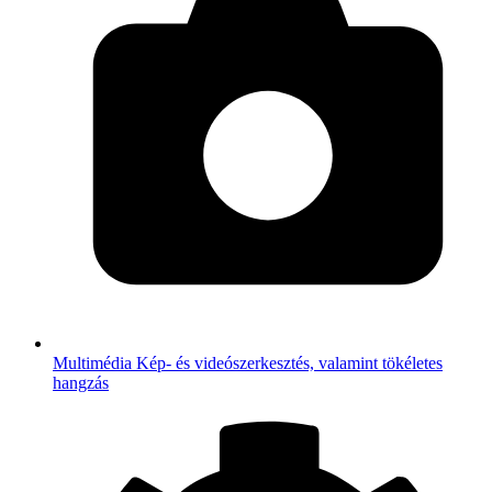
Multimédia
Kép- és videószerkesztés, valamint tökéletes
hangzás