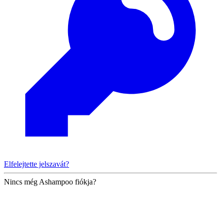
Elfelejtette jelszavát?
Nincs még Ashampoo fiókja?