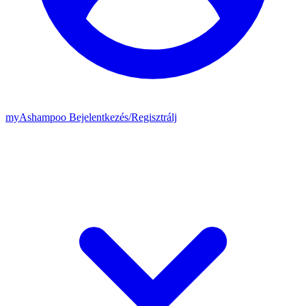
my
Ashampoo
Bejelentkezés
/
Regisztrálj