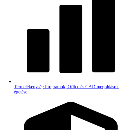
Termelékenység
Programok, Office és CAD megoldások
égetése