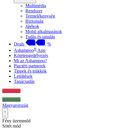
Multimédia
Rendszer
Termelékenység
Biztonság
Játékok
Mobil alkalmazások
Tudás és tanulás
Deals
%
®
Ashampoo
App
Kötetengedélyezés
Mi az Ashampoo?
Piactéri partnerek
Tippek és trükkök
Letöltések
Tanácsadás
Magyarország
Fény üzemmód
Sötét mód