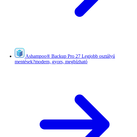
Ashampoo
®
Backup Pro 27
Legjobb osztályú
mentések?modern, gyors, megbízható