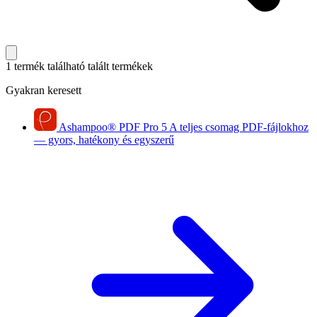
1 termék található
talált termékek
Gyakran keresett
Ashampoo
®
PDF Pro 5
A teljes csomag PDF-fájlokhoz
— gyors, hatékony és egyszerű