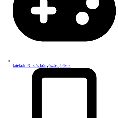
Játékok
PC-s és böngészős játékok