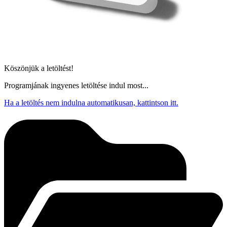
Köszönjük a letöltést!
Programjának ingyenes letöltése indul most...
Ha a letöltés nem indulna automatikusan, kattintson itt.