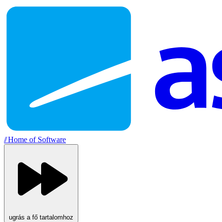
//
Home of Software
ugrás a fő tartalomhoz