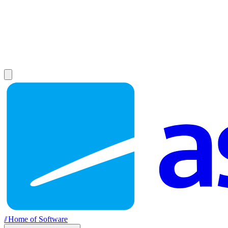
//
Home of Software