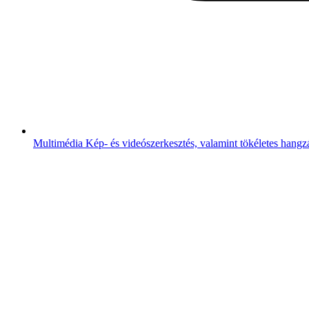
Multimédia
Kép- és videószerkesztés, valamint tökéletes hangz