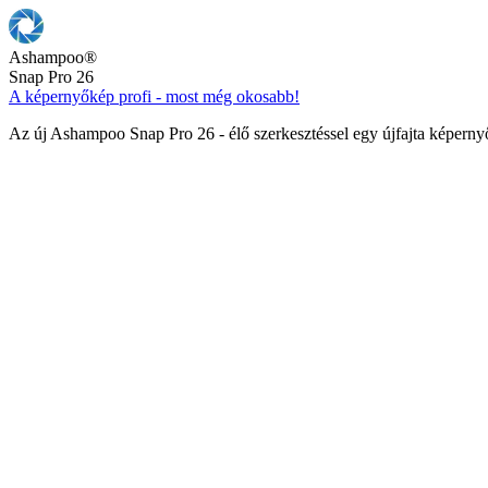
Ashampoo
®
Snap Pro 26
A képernyőkép profi - most még okosabb!
Az új Ashampoo Snap Pro 26 - élő szerkesztéssel egy újfajta képern