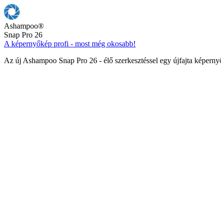
Ashampoo
®
Snap Pro 26
A képernyőkép profi - most még okosabb!
Az új Ashampoo Snap Pro 26 - élő szerkesztéssel egy újfajta képern