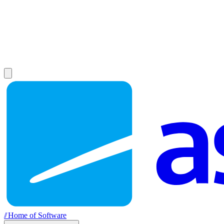
//
Home of Software