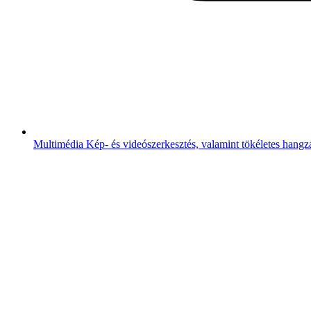
Multimédia
Kép- és videószerkesztés, valamint tökéletes hangz