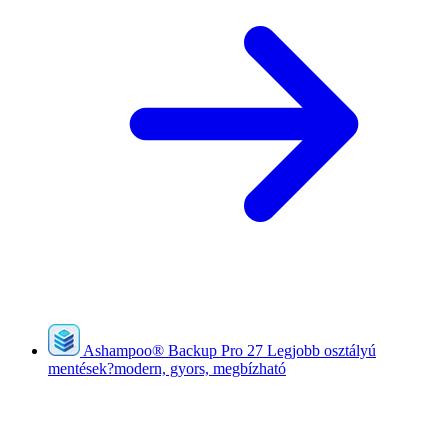
Ashampoo
®
Backup Pro 27
Legjobb osztályú
mentések?modern, gyors, megbízható