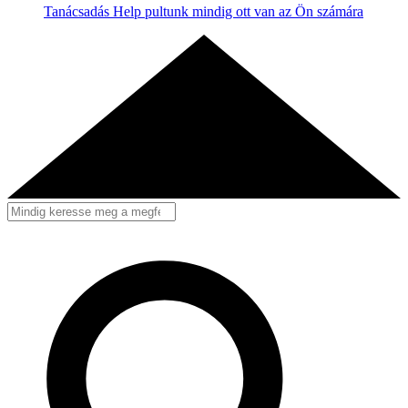
Tanácsadás
Help pultunk mindig ott van az Ön számára