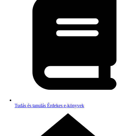
Tudás és tanulás
Érdekes e-könyvek