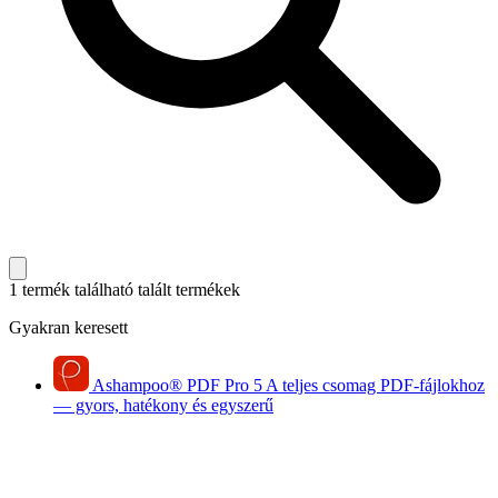
1 termék található
talált termékek
Gyakran keresett
Ashampoo
®
PDF Pro 5
A teljes csomag PDF-fájlokhoz
— gyors, hatékony és egyszerű