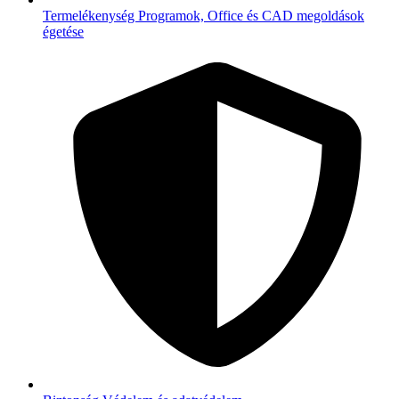
Termelékenység
Programok, Office és CAD megoldások
égetése