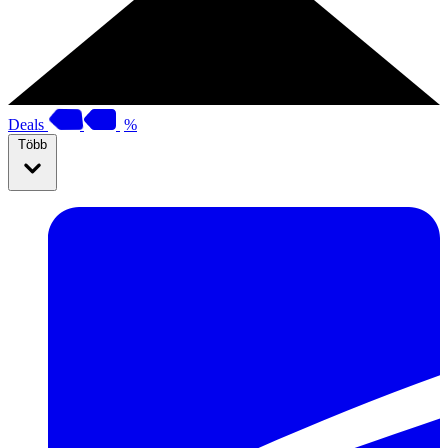
Deals
%
Több