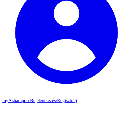
my
Ashampoo
Bejelentkezés
/
Regisztrálj