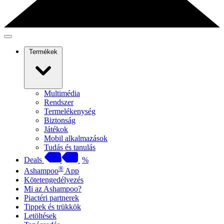
Termékek
Multimédia
Rendszer
Termelékenység
Biztonság
Játékok
Mobil alkalmazások
Tudás és tanulás
Deals
%
®
Ashampoo
App
Kötetengedélyezés
Mi az Ashampoo?
Piactéri partnerek
Tippek és trükkök
Letöltések