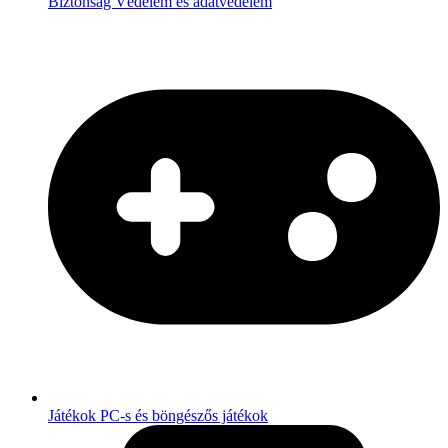
Biztonság
Védelem és adatvédelem
Játékok
PC-s és böngészős játékok