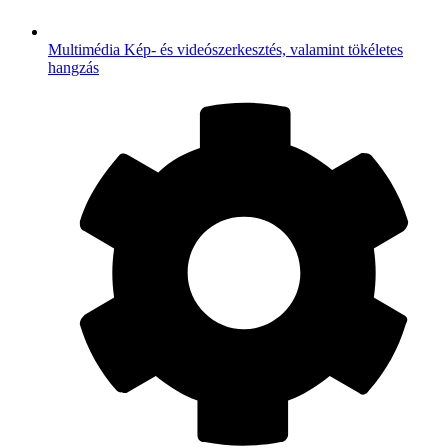
Multimédia
Kép- és videószerkesztés, valamint tökéletes
hangzás