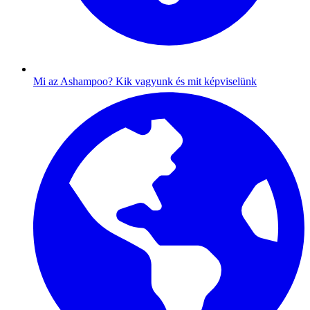
Mi az Ashampoo?
Kik vagyunk és mit képviselünk