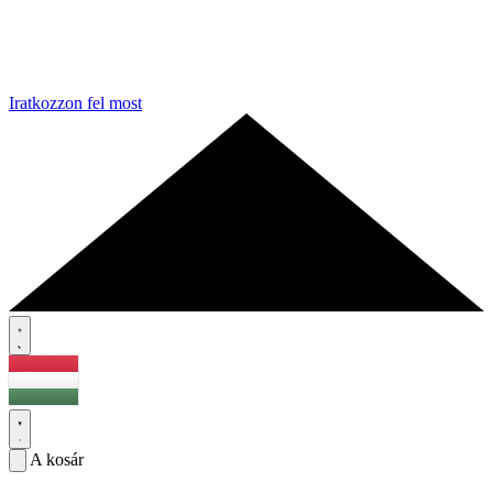
Iratkozzon fel most
A kosár