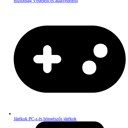
Biztonság
Védelem és adatvédelem
Játékok
PC-s és böngészős játékok