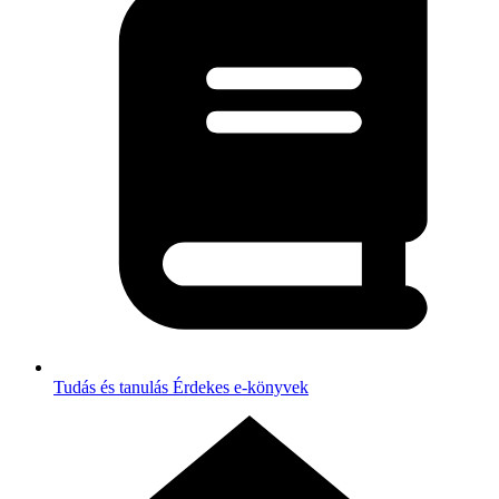
Tudás és tanulás
Érdekes e-könyvek