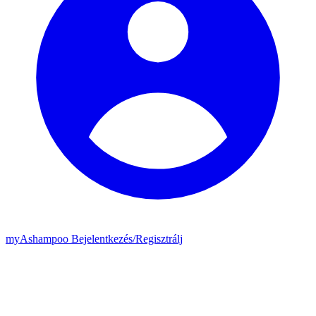
my
Ashampoo
Bejelentkezés
/
Regisztrálj