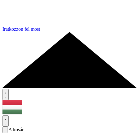
Iratkozzon fel most
A kosár