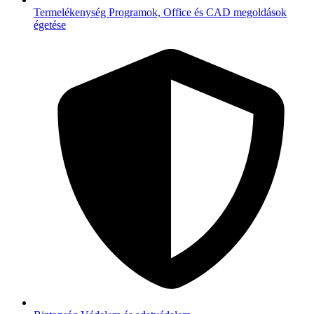
Termelékenység
Programok, Office és CAD megoldások
égetése