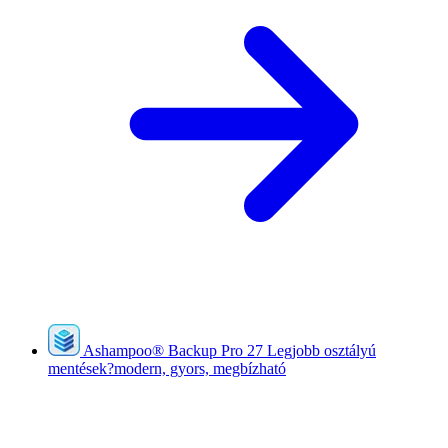
Ashampoo
®
Backup Pro 27
Legjobb osztályú
mentések?modern, gyors, megbízható