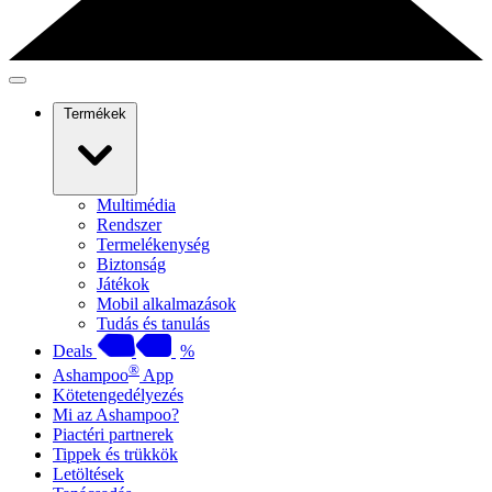
Termékek
Multimédia
Rendszer
Termelékenység
Biztonság
Játékok
Mobil alkalmazások
Tudás és tanulás
Deals
%
®
Ashampoo
App
Kötetengedélyezés
Mi az Ashampoo?
Piactéri partnerek
Tippek és trükkök
Letöltések