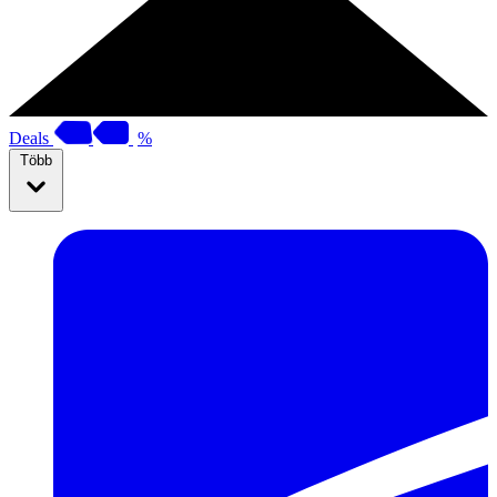
Deals
%
Több