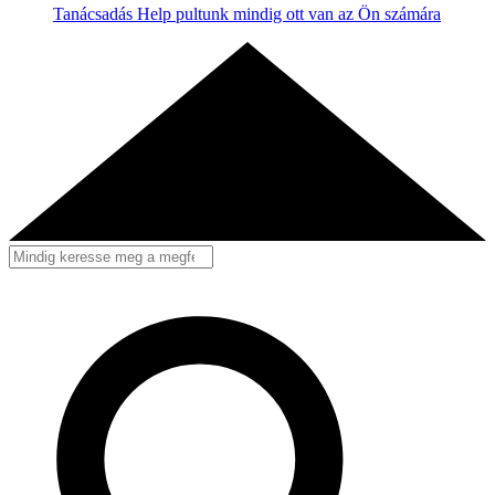
Tanácsadás
Help pultunk mindig ott van az Ön számára