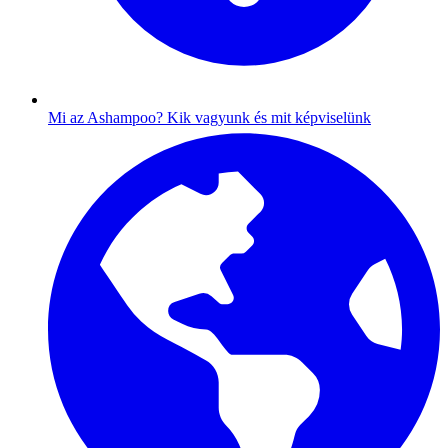
Mi az Ashampoo?
Kik vagyunk és mit képviselünk