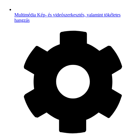
Multimédia
Kép- és videószerkesztés, valamint tökéletes
hangzás