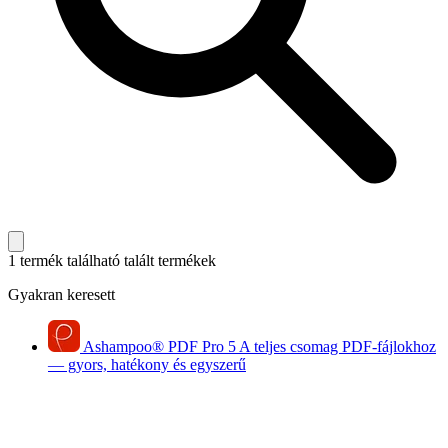
1 termék található
talált termékek
Gyakran keresett
Ashampoo
®
PDF Pro 5
A teljes csomag PDF-fájlokhoz
— gyors, hatékony és egyszerű