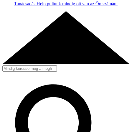
Tanácsadás
Help pultunk mindig ott van az Ön számára