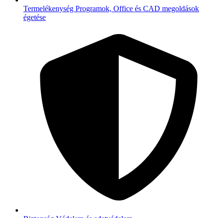
Termelékenység
Programok, Office és CAD megoldások
égetése