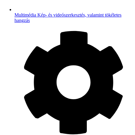
Multimédia
Kép- és videószerkesztés, valamint tökéletes
hangzás