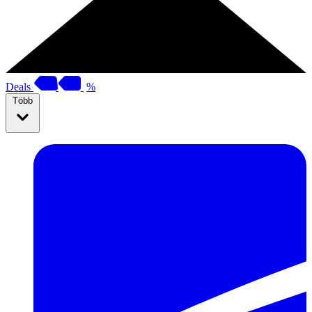
Deals
%
Több