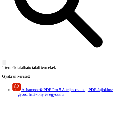
1 termék található
talált termékek
Gyakran keresett
Ashampoo
®
PDF Pro 5
A teljes csomag PDF-fájlokhoz
— gyors, hatékony és egyszerű