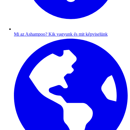
Mi az Ashampoo?
Kik vagyunk és mit képviselünk