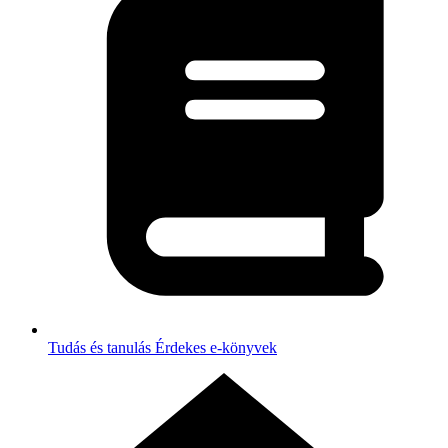
Tudás és tanulás
Érdekes e-könyvek