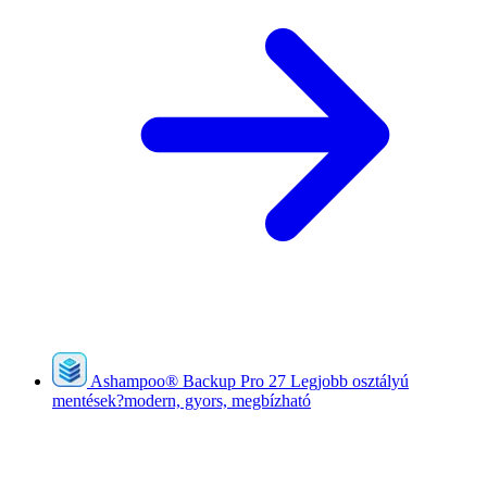
Ashampoo
®
Backup Pro 27
Legjobb osztályú
mentések?modern, gyors, megbízható