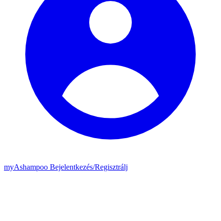
my
Ashampoo
Bejelentkezés
/
Regisztrálj