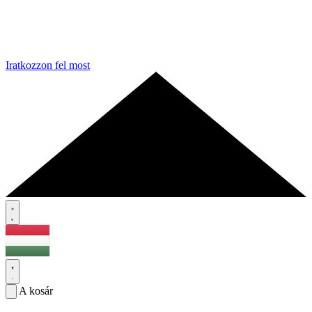
Iratkozzon fel most
A kosár