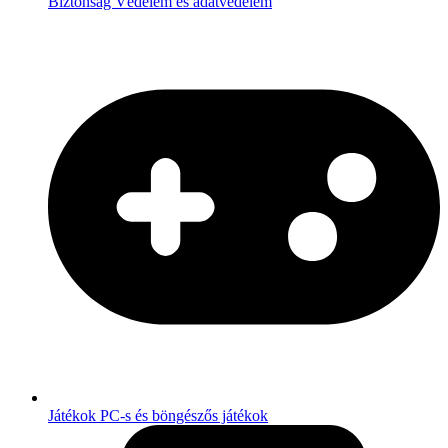
Biztonság
Védelem és adatvédelem
Játékok
PC-s és böngészős játékok