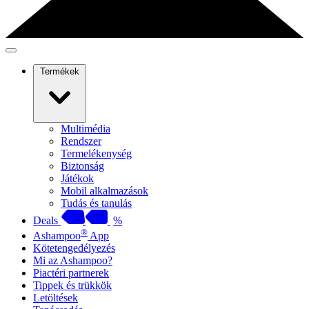
Termékek
Multimédia
Rendszer
Termelékenység
Biztonság
Játékok
Mobil alkalmazások
Tudás és tanulás
Deals
%
®
Ashampoo
App
Kötetengedélyezés
Mi az Ashampoo?
Piactéri partnerek
Tippek és trükkök
Letöltések