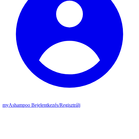
my
Ashampoo
Bejelentkezés
/
Regisztrálj