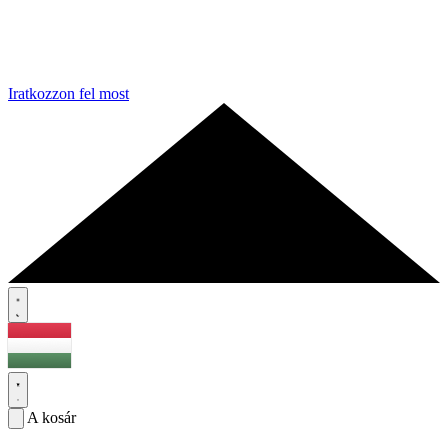
Iratkozzon fel most
A kosár