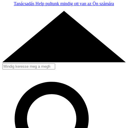
Tanácsadás
Help pultunk mindig ott van az Ön számára