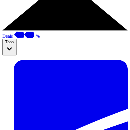
Deals
%
Több