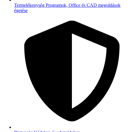
Termelékenység
Programok, Office és CAD megoldások
égetése