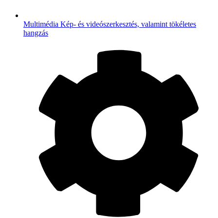
Multimédia
Kép- és videószerkesztés, valamint tökéletes
hangzás