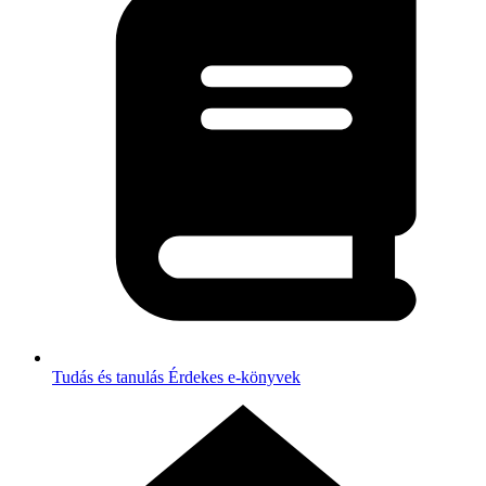
Tudás és tanulás
Érdekes e-könyvek