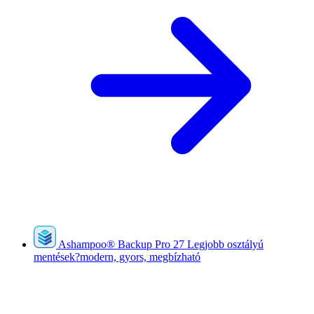
Ashampoo
®
Backup Pro 27
Legjobb osztályú
mentések?modern, gyors, megbízható