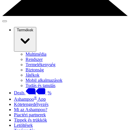
Termékek
Multimédia
Rendszer
Termelékenység
Biztonság
Játékok
Mobil alkalmazások
Tudás és tanulás
Deals
%
®
Ashampoo
App
Kötetengedélyezés
Mi az Ashampoo?
Piactéri partnerek
Tippek és trükkök
Letöltések