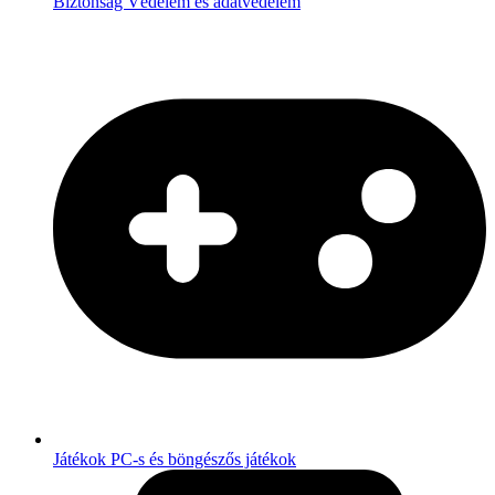
Biztonság
Védelem és adatvédelem
Játékok
PC-s és böngészős játékok