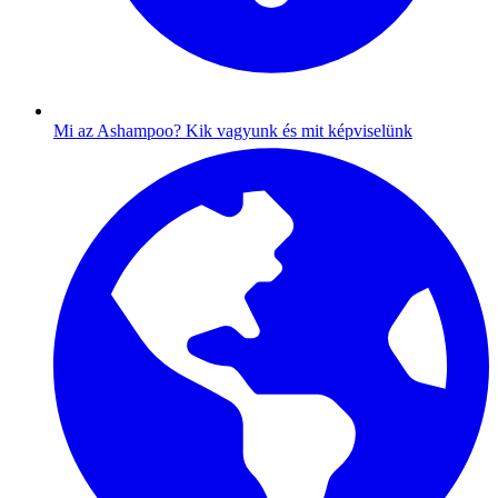
Mi az Ashampoo?
Kik vagyunk és mit képviselünk