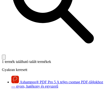
1 termék található
talált termékek
Gyakran keresett
Ashampoo
®
PDF Pro 5
A teljes csomag PDF-fájlokhoz
— gyors, hatékony és egyszerű