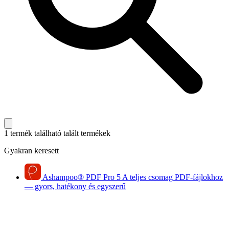
1 termék található
talált termékek
Gyakran keresett
Ashampoo
®
PDF Pro 5
A teljes csomag PDF-fájlokhoz
— gyors, hatékony és egyszerű