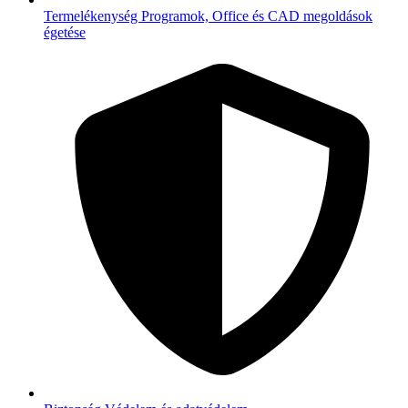
Termelékenység
Programok, Office és CAD megoldások
égetése