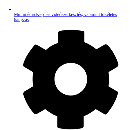
Multimédia
Kép- és videószerkesztés, valamint tökéletes
hangzás