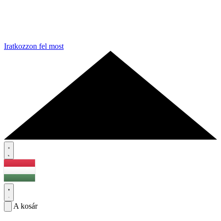
Iratkozzon fel most
A kosár