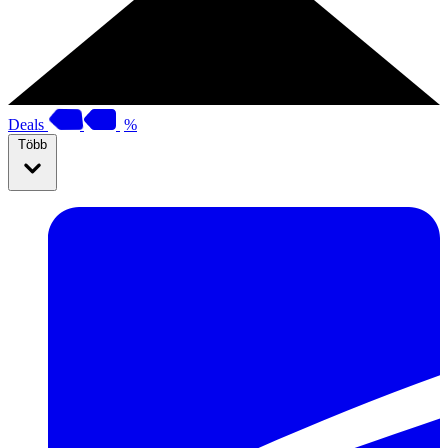
Deals
%
Több