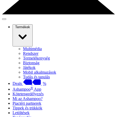
Termékek
Multimédia
Rendszer
Termelékenység
Biztonság
Játékok
Mobil alkalmazások
Tudás és tanulás
Deals
%
®
Ashampoo
App
Kötetengedélyezés
Mi az Ashampoo?
Piactéri partnerek
Tippek és trükkök
Letöltések