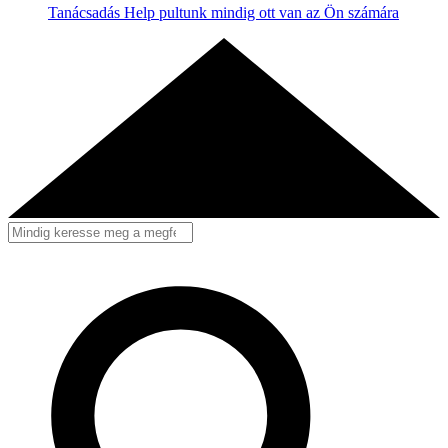
Tanácsadás
Help pultunk mindig ott van az Ön számára