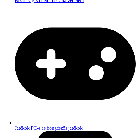
Biztonság
Védelem és adatvédelem
Játékok
PC-s és böngészős játékok