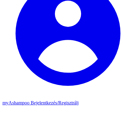
my
Ashampoo
Bejelentkezés
/
Regisztrálj