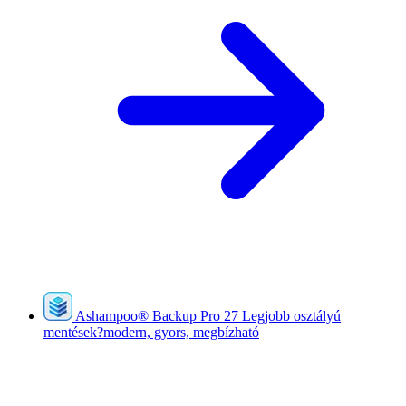
Ashampoo
®
Backup Pro 27
Legjobb osztályú
mentések?modern, gyors, megbízható