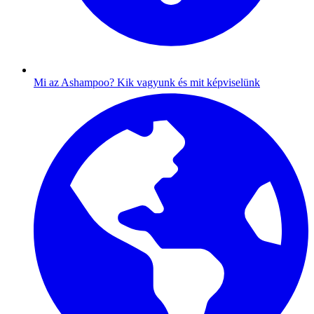
Mi az Ashampoo?
Kik vagyunk és mit képviselünk