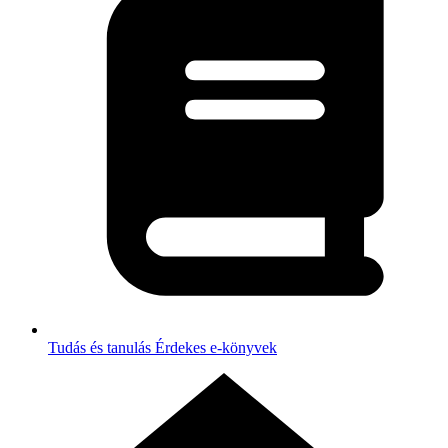
Tudás és tanulás
Érdekes e-könyvek