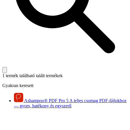
1 termék található
talált termékek
Gyakran keresett
Ashampoo
®
PDF Pro 5
A teljes csomag PDF-fájlokhoz
— gyors, hatékony és egyszerű