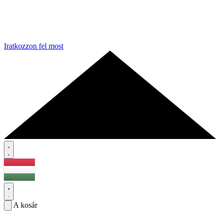
Iratkozzon fel most
A kosár