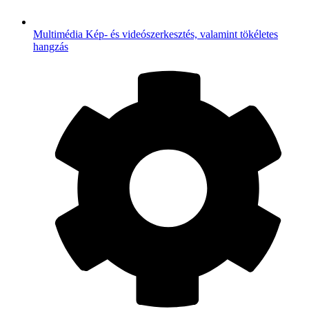
Multimédia
Kép- és videószerkesztés, valamint tökéletes
hangzás