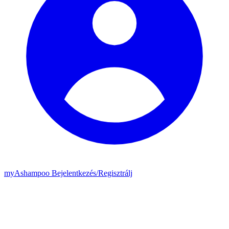
my
Ashampoo
Bejelentkezés
/
Regisztrálj