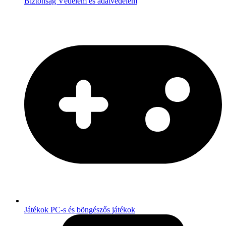
Biztonság
Védelem és adatvédelem
Játékok
PC-s és böngészős játékok