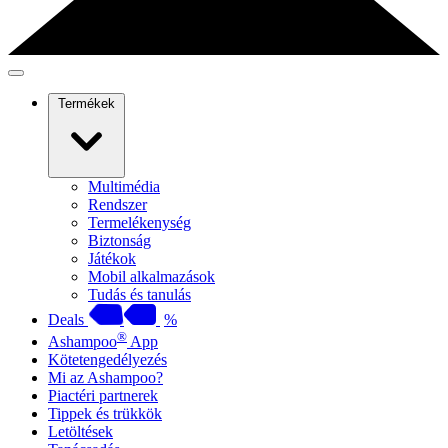
Termékek
Multimédia
Rendszer
Termelékenység
Biztonság
Játékok
Mobil alkalmazások
Tudás és tanulás
Deals
%
®
Ashampoo
App
Kötetengedélyezés
Mi az Ashampoo?
Piactéri partnerek
Tippek és trükkök
Letöltések