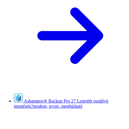
Ashampoo
®
Backup Pro 27
Legjobb osztályú
mentések?modern, gyors, megbízható