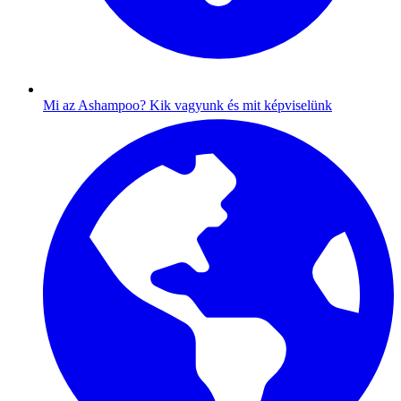
Mi az Ashampoo?
Kik vagyunk és mit képviselünk