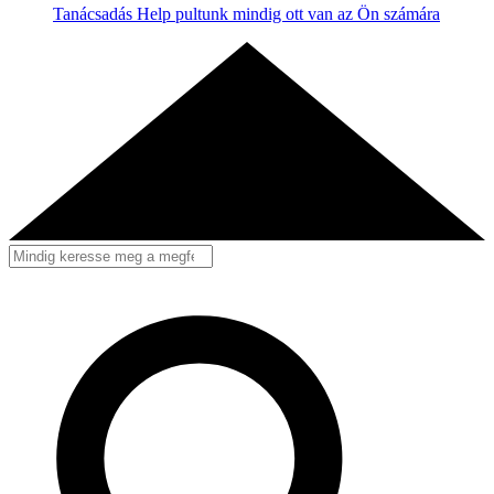
Tanácsadás
Help pultunk mindig ott van az Ön számára