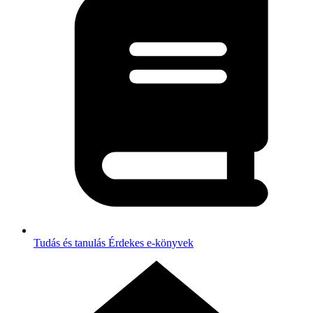
Tudás és tanulás
Érdekes e-könyvek