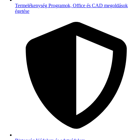
Termelékenység
Programok, Office és CAD megoldások
égetése