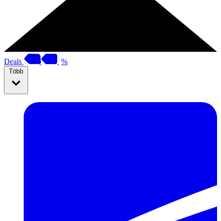
Deals
%
Több