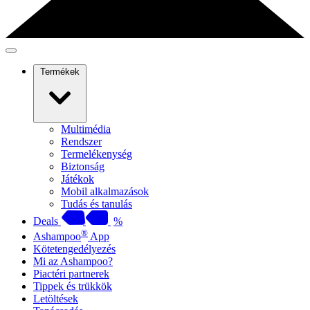
Termékek
Multimédia
Rendszer
Termelékenység
Biztonság
Játékok
Mobil alkalmazások
Tudás és tanulás
Deals
%
®
Ashampoo
App
Kötetengedélyezés
Mi az Ashampoo?
Piactéri partnerek
Tippek és trükkök
Letöltések