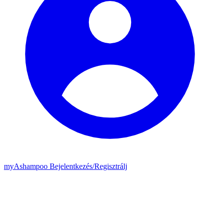
my
Ashampoo
Bejelentkezés
/
Regisztrálj