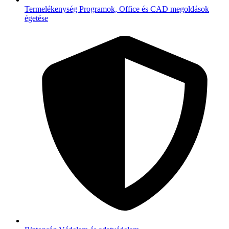
Termelékenység
Programok, Office és CAD megoldások
égetése