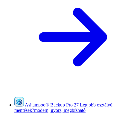
Ashampoo
®
Backup Pro 27
Legjobb osztályú
mentések?modern, gyors, megbízható