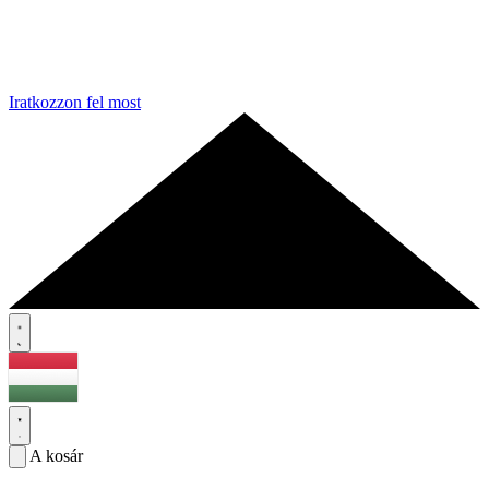
Iratkozzon fel most
A kosár