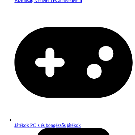
Biztonság
Védelem és adatvédelem
Játékok
PC-s és böngészős játékok