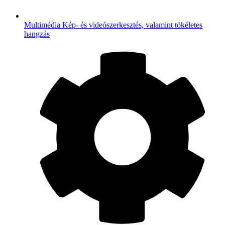
Multimédia
Kép- és videószerkesztés, valamint tökéletes
hangzás