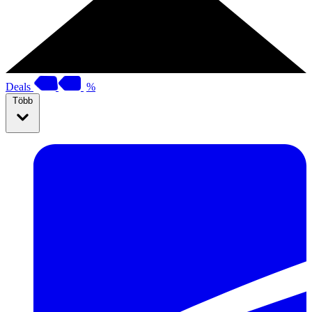
Deals
%
Több