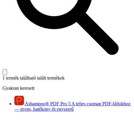
1 termék található
talált termékek
Gyakran keresett
Ashampoo
®
PDF Pro 5
A teljes csomag PDF-fájlokhoz
— gyors, hatékony és egyszerű