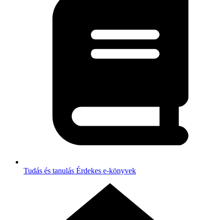
Tudás és tanulás
Érdekes e-könyvek