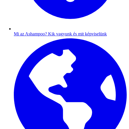
Mi az Ashampoo?
Kik vagyunk és mit képviselünk