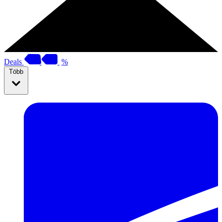
Deals
%
Több