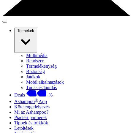
Termékek
Multimédia
Rendszer
Termelékenység
Biztonság
Játékok
Mobil alkalmazások
Tudás és tanulás
Deals
%
®
Ashampoo
App
Kötetengedélyezés
Mi az Ashampoo?
Piactéri partnerek
Tippek és trükkök
Letöltések