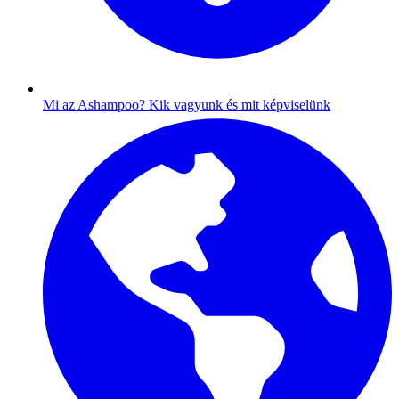
Mi az Ashampoo?
Kik vagyunk és mit képviselünk