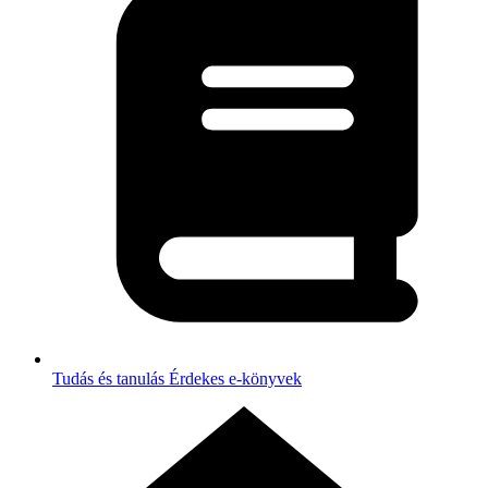
Tudás és tanulás
Érdekes e-könyvek