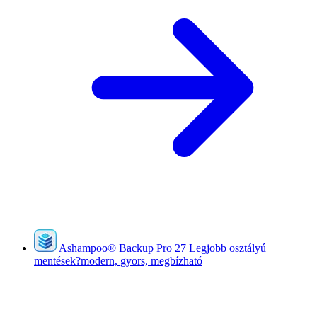
Ashampoo
®
Backup Pro 27
Legjobb osztályú
mentések?modern, gyors, megbízható