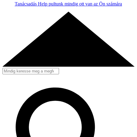
Tanácsadás
Help pultunk mindig ott van az Ön számára