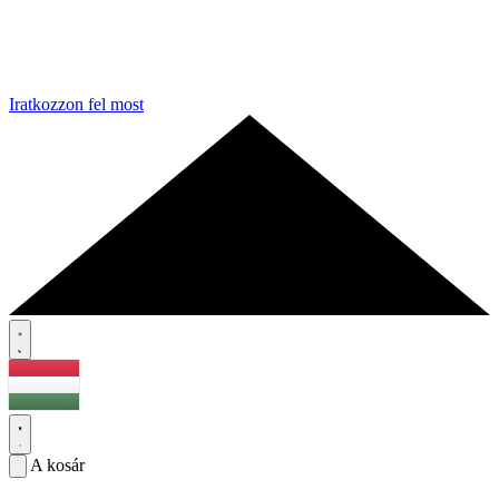
Iratkozzon fel most
A kosár