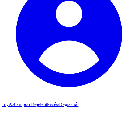
my
Ashampoo
Bejelentkezés
/
Regisztrálj