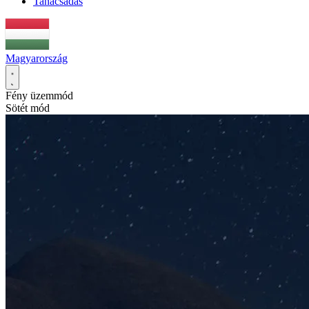
Tanácsadás
Magyarország
Fény üzemmód
Sötét mód