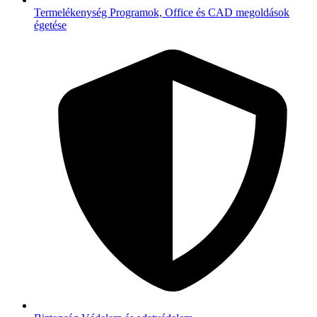
Termelékenység
Programok, Office és CAD megoldások
égetése