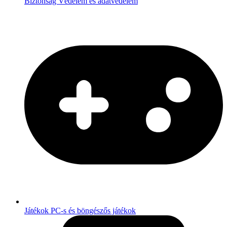
Biztonság
Védelem és adatvédelem
Játékok
PC-s és böngészős játékok