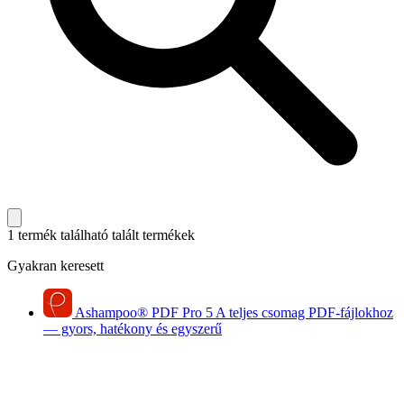
1 termék található
talált termékek
Gyakran keresett
Ashampoo
®
PDF Pro 5
A teljes csomag PDF-fájlokhoz
— gyors, hatékony és egyszerű