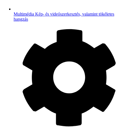
Multimédia
Kép- és videószerkesztés, valamint tökéletes
hangzás