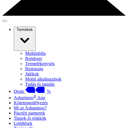
Termékek
Multimédia
Rendszer
Termelékenység
Biztonság
Játékok
Mobil alkalmazások
Tudás és tanulás
Deals
%
®
Ashampoo
App
Kötetengedélyezés
Mi az Ashampoo?
Piactéri partnerek
Tippek és trükkök
Letöltések