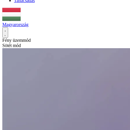
Tanácsadás
Magyarország
Fény üzemmód
Sötét mód