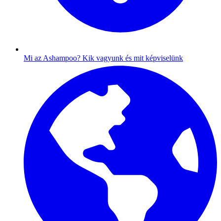
Mi az Ashampoo?
Kik vagyunk és mit képviselünk