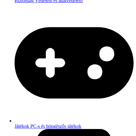
Biztonság
Védelem és adatvédelem
Játékok
PC-s és böngészős játékok