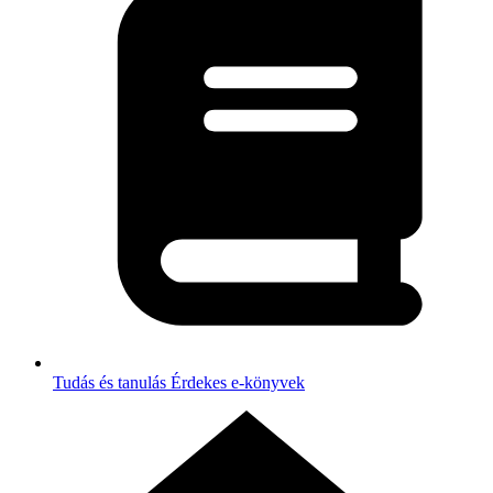
Tudás és tanulás
Érdekes e-könyvek