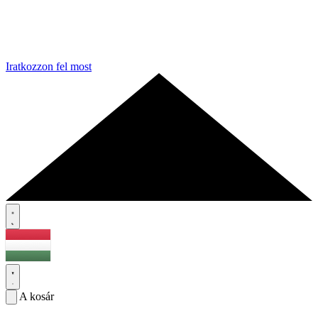
Iratkozzon fel most
A kosár