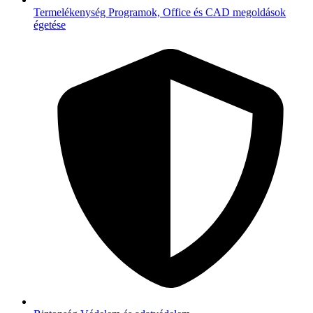
Termelékenység
Programok, Office és CAD megoldások
égetése