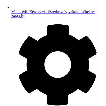
Multimédia
Kép- és videószerkesztés, valamint tökéletes
hangzás