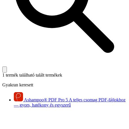
1 termék található
talált termékek
Gyakran keresett
Ashampoo
®
PDF Pro 5
A teljes csomag PDF-fájlokhoz
— gyors, hatékony és egyszerű