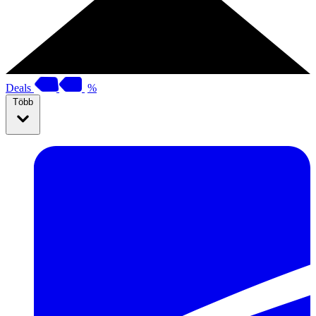
Deals
%
Több