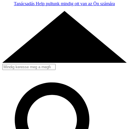
Tanácsadás
Help pultunk mindig ott van az Ön számára