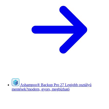
Ashampoo
®
Backup Pro 27
Legjobb osztályú
mentések?modern, gyors, megbízható