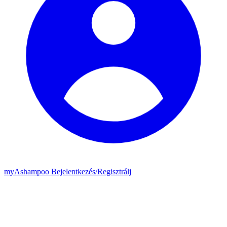
my
Ashampoo
Bejelentkezés
/
Regisztrálj