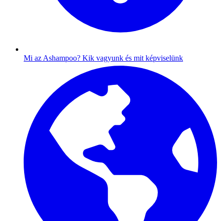
Mi az Ashampoo?
Kik vagyunk és mit képviselünk