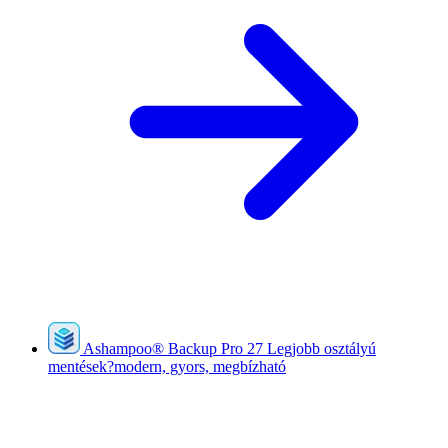
Ashampoo
®
Backup Pro 27
Legjobb osztályú
mentések?modern, gyors, megbízható