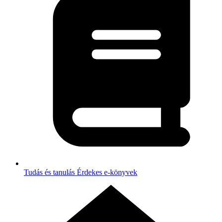
Tudás és tanulás
Érdekes e-könyvek