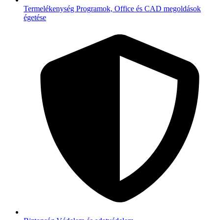
Termelékenység
Programok, Office és CAD megoldások
égetése