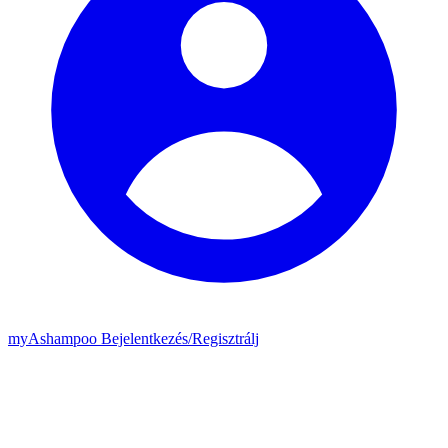
my
Ashampoo
Bejelentkezés
/
Regisztrálj