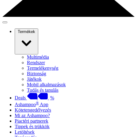
Termékek
Multimédia
Rendszer
Termelékenység
Biztonság
Játékok
Mobil alkalmazások
Tudás és tanulás
Deals
%
®
Ashampoo
App
Kötetengedélyezés
Mi az Ashampoo?
Piactéri partnerek
Tippek és trükkök
Letöltések