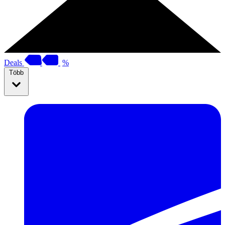
Deals
%
Több