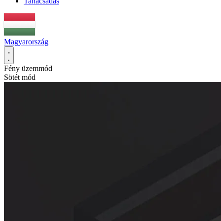
Tanácsadás
Magyarország
Fény üzemmód
Sötét mód