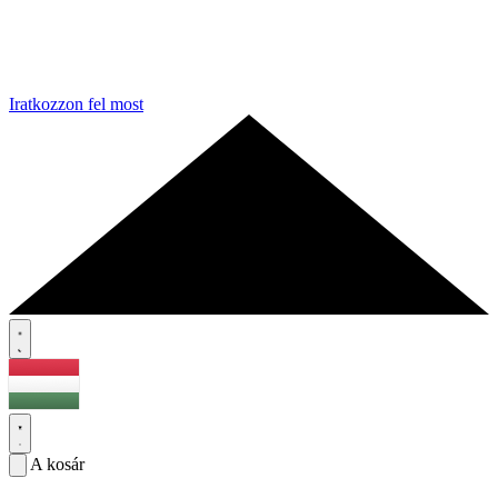
Iratkozzon fel most
A kosár