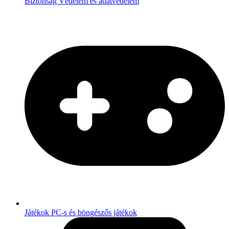
Biztonság
Védelem és adatvédelem
Játékok
PC-s és böngészős játékok