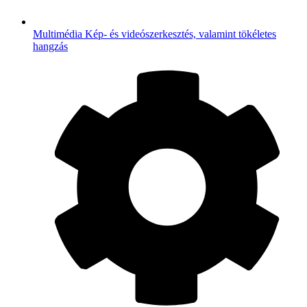
Multimédia
Kép- és videószerkesztés, valamint tökéletes
hangzás