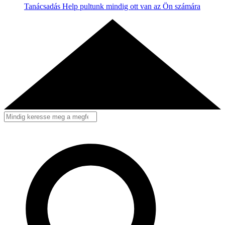
Tanácsadás
Help pultunk mindig ott van az Ön számára