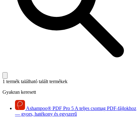
1 termék található
talált termékek
Gyakran keresett
Ashampoo
®
PDF Pro 5
A teljes csomag PDF-fájlokhoz
— gyors, hatékony és egyszerű