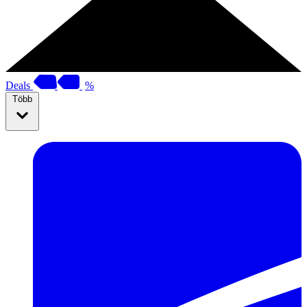
Deals
%
Több