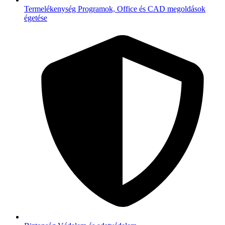
Termelékenység
Programok, Office és CAD megoldások
égetése