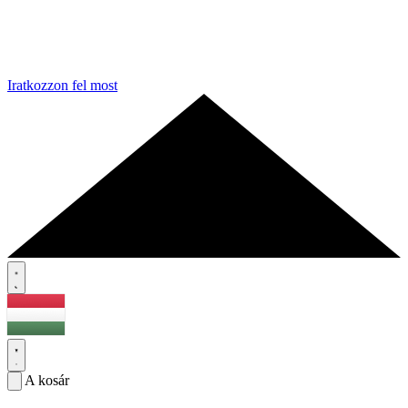
Iratkozzon fel most
A kosár