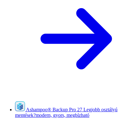
Ashampoo
®
Backup Pro 27
Legjobb osztályú
mentések?modern, gyors, megbízható