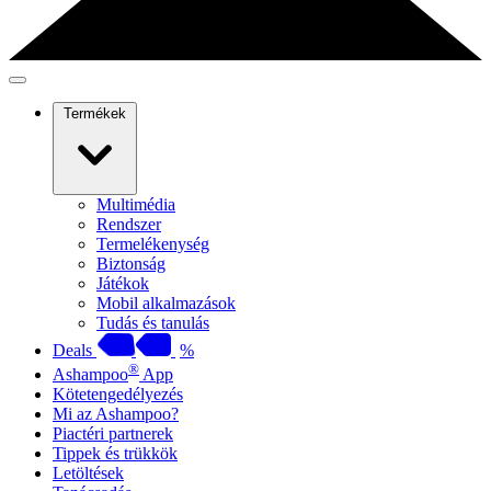
Termékek
Multimédia
Rendszer
Termelékenység
Biztonság
Játékok
Mobil alkalmazások
Tudás és tanulás
Deals
%
®
Ashampoo
App
Kötetengedélyezés
Mi az Ashampoo?
Piactéri partnerek
Tippek és trükkök
Letöltések