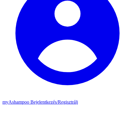
my
Ashampoo
Bejelentkezés
/
Regisztrálj