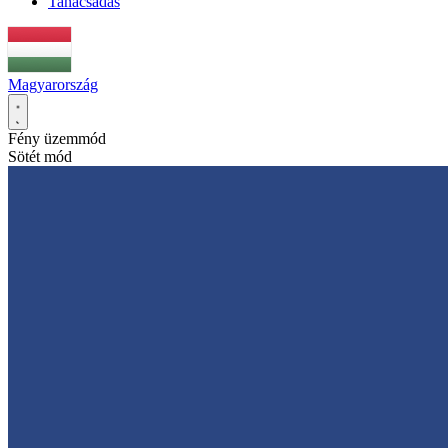
Tanácsadás
Magyarország
Fény üzemmód
Sötét mód