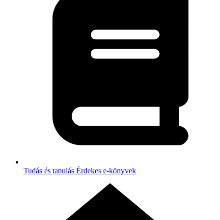
Tudás és tanulás
Érdekes e-könyvek