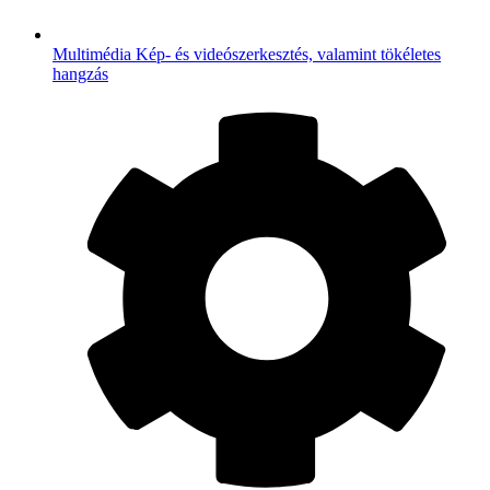
Multimédia
Kép- és videószerkesztés, valamint tökéletes
hangzás