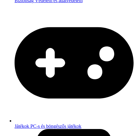
Biztonság
Védelem és adatvédelem
Játékok
PC-s és böngészős játékok