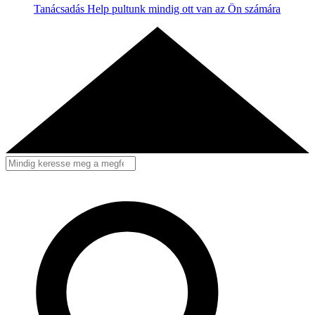
Tanácsadás
Help pultunk mindig ott van az Ön számára