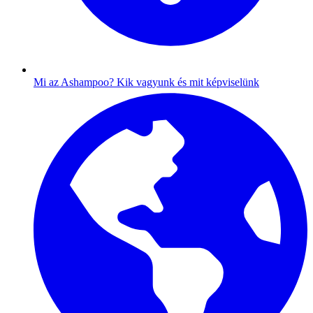
Mi az Ashampoo?
Kik vagyunk és mit képviselünk