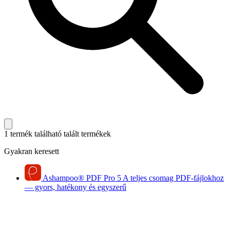
1 termék található
talált termékek
Gyakran keresett
Ashampoo
®
PDF Pro 5
A teljes csomag PDF-fájlokhoz
— gyors, hatékony és egyszerű