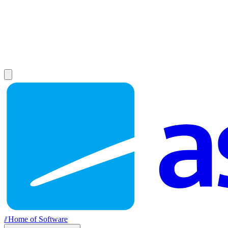
//
Home of Software