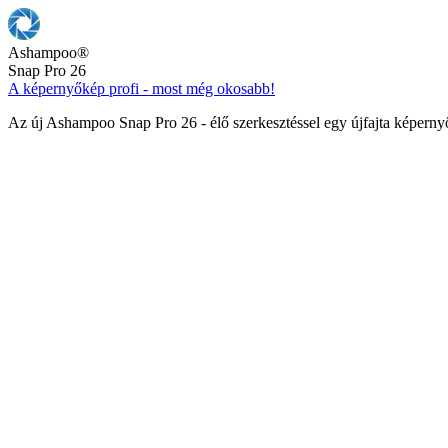
Ashampoo
®
Snap Pro 26
A képernyőkép profi - most még okosabb!
Az új Ashampoo Snap Pro 26 - élő szerkesztéssel egy újfajta képern