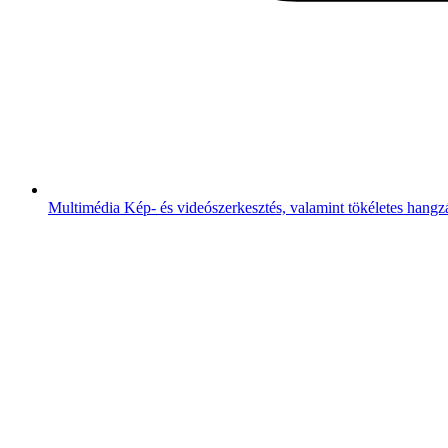
Multimédia
Kép- és videószerkesztés, valamint tökéletes hangz