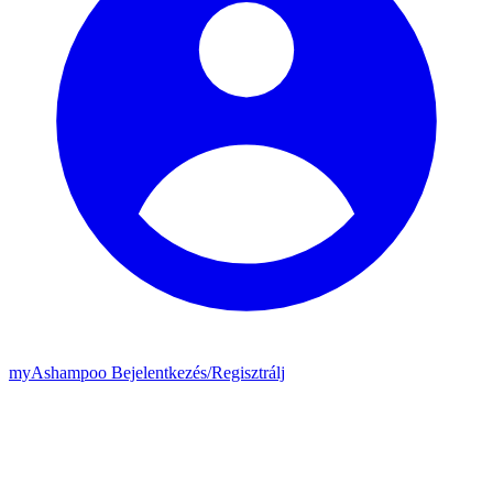
my
Ashampoo
Bejelentkezés
/
Regisztrálj