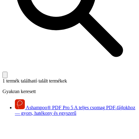
1 termék található
talált termékek
Gyakran keresett
Ashampoo
®
PDF Pro 5
A teljes csomag PDF-fájlokhoz
— gyors, hatékony és egyszerű