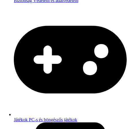
Biztonság
Védelem és adatvédelem
Játékok
PC-s és böngészős játékok