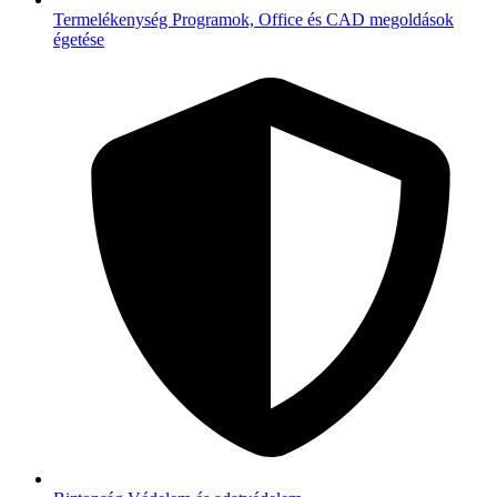
Termelékenység
Programok, Office és CAD megoldások
égetése