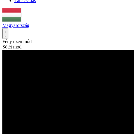
Tanácsadás
Magyarország
Fény üzemmód
Sötét mód