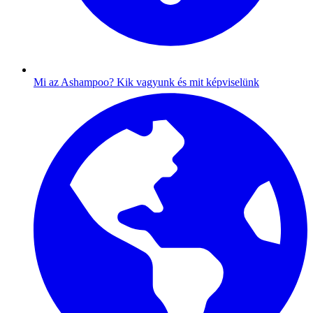
Mi az Ashampoo?
Kik vagyunk és mit képviselünk