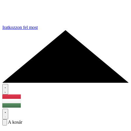
Iratkozzon fel most
A kosár