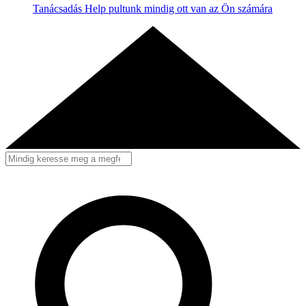
Tanácsadás
Help pultunk mindig ott van az Ön számára