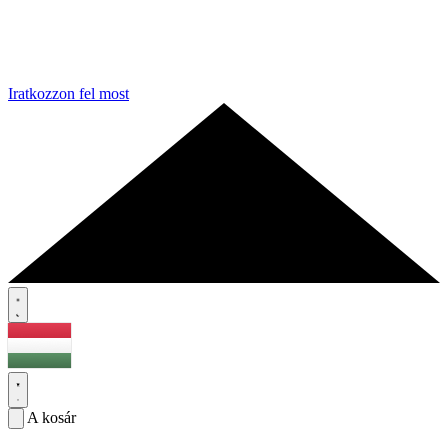
Iratkozzon fel most
A kosár