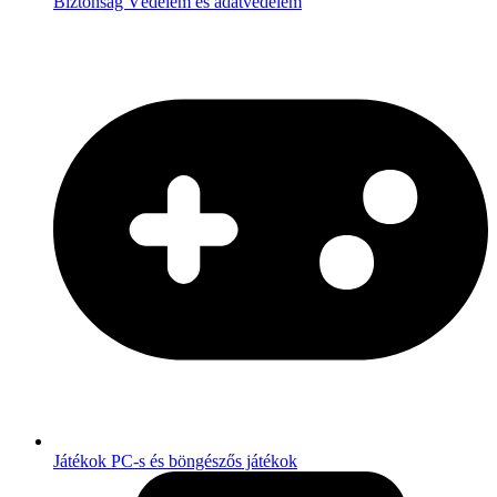
Biztonság
Védelem és adatvédelem
Játékok
PC-s és böngészős játékok