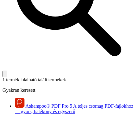
1 termék található
talált termékek
Gyakran keresett
Ashampoo
®
PDF Pro 5
A teljes csomag PDF-fájlokhoz
— gyors, hatékony és egyszerű