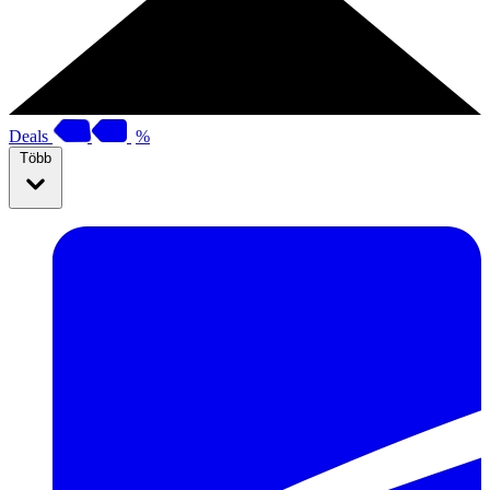
Deals
%
Több