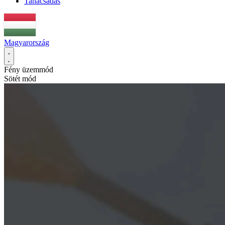
Tanácsadás
Magyarország
Fény üzemmód
Sötét mód