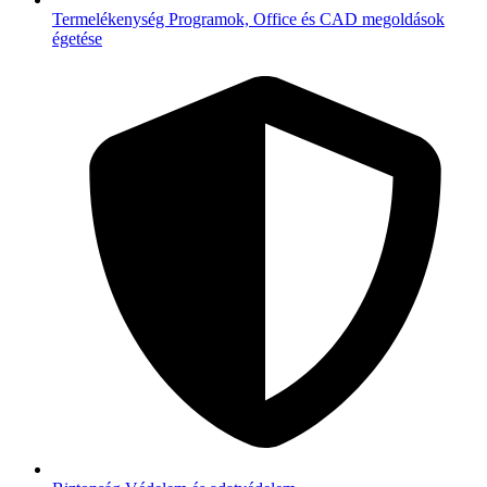
Termelékenység
Programok, Office és CAD megoldások
égetése