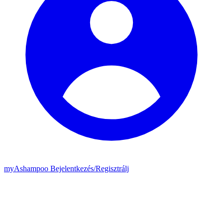
my
Ashampoo
Bejelentkezés
/
Regisztrálj