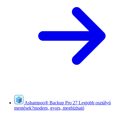
Ashampoo
®
Backup Pro 27
Legjobb osztályú
mentések?modern, gyors, megbízható