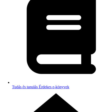
Tudás és tanulás
Érdekes e-könyvek