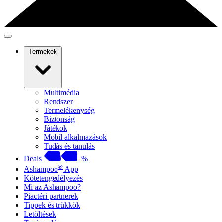
Termékek
Multimédia
Rendszer
Termelékenység
Biztonság
Játékok
Mobil alkalmazások
Tudás és tanulás
Deals
%
®
Ashampoo
App
Kötetengedélyezés
Mi az Ashampoo?
Piactéri partnerek
Tippek és trükkök
Letöltések