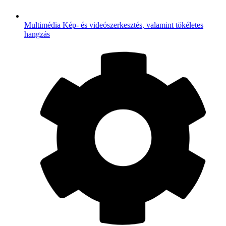
Multimédia
Kép- és videószerkesztés, valamint tökéletes
hangzás