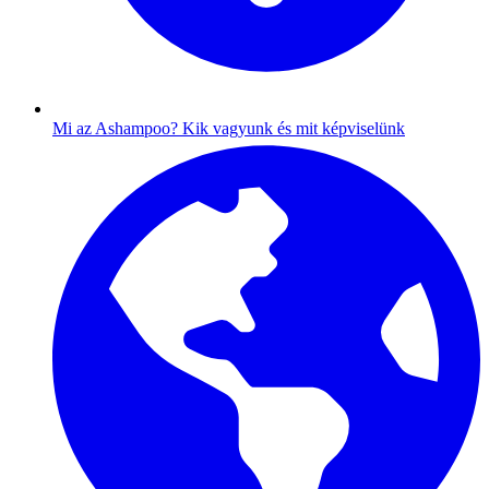
Mi az Ashampoo?
Kik vagyunk és mit képviselünk