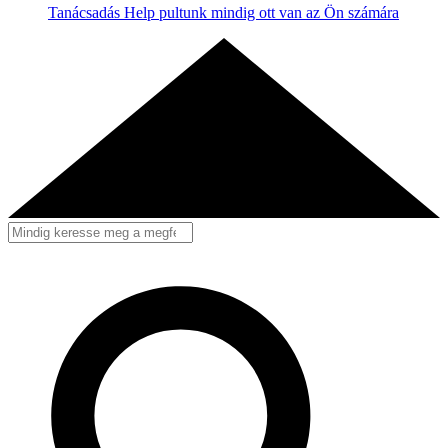
Tanácsadás
Help pultunk mindig ott van az Ön számára