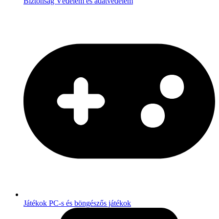
Biztonság
Védelem és adatvédelem
Játékok
PC-s és böngészős játékok