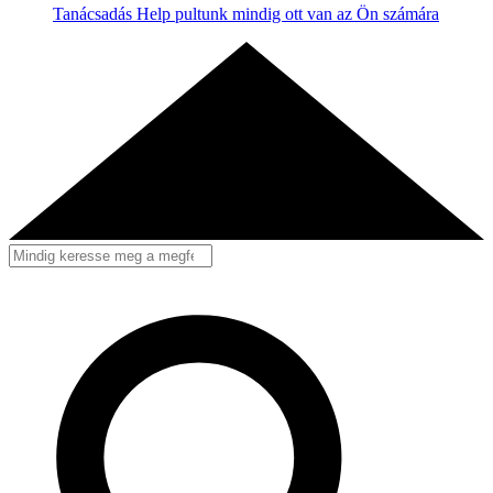
Tanácsadás
Help pultunk mindig ott van az Ön számára