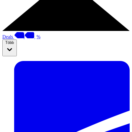
Deals
%
Több