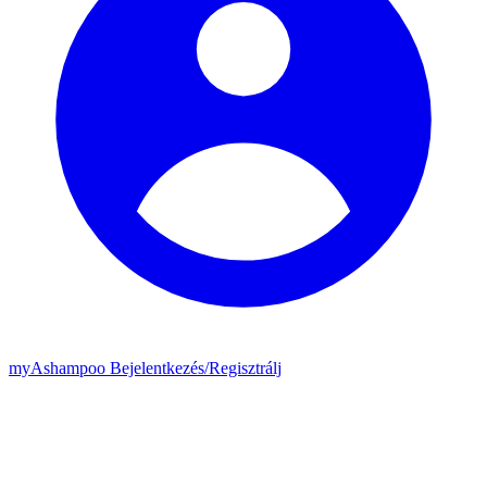
my
Ashampoo
Bejelentkezés
/
Regisztrálj