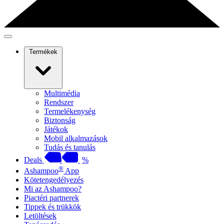
Termékek
Multimédia
Rendszer
Termelékenység
Biztonság
Játékok
Mobil alkalmazások
Tudás és tanulás
Deals
%
®
Ashampoo
App
Kötetengedélyezés
Mi az Ashampoo?
Piactéri partnerek
Tippek és trükkök
Letöltések