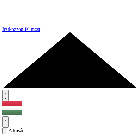
Iratkozzon fel most
A kosár