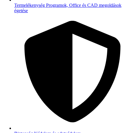
Termelékenység
Programok, Office és CAD megoldások
égetése