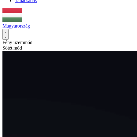
Tanácsadás
Magyarország
Fény üzemmód
Sötét mód