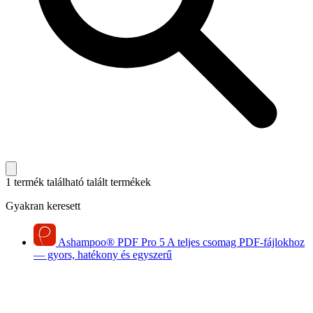
1 termék található
talált termékek
Gyakran keresett
Ashampoo
®
PDF Pro 5
A teljes csomag PDF-fájlokhoz
— gyors, hatékony és egyszerű