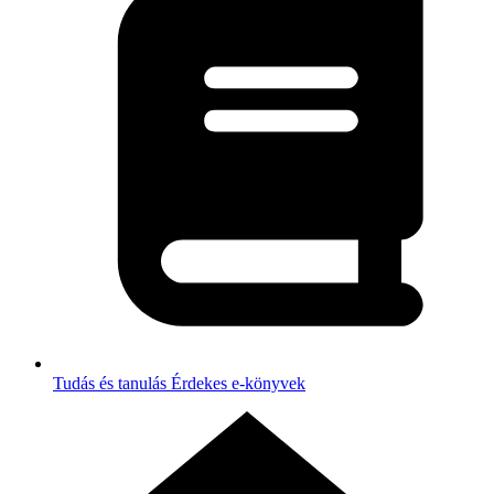
Tudás és tanulás
Érdekes e-könyvek