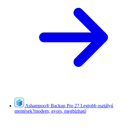
Ashampoo
®
Backup Pro 27
Legjobb osztályú
mentések?modern, gyors, megbízható