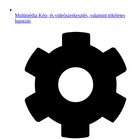
Multimédia
Kép- és videószerkesztés, valamint tökéletes
hangzás