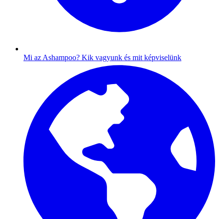
Mi az Ashampoo?
Kik vagyunk és mit képviselünk