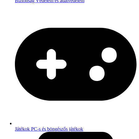
Biztonság
Védelem és adatvédelem
Játékok
PC-s és böngészős játékok