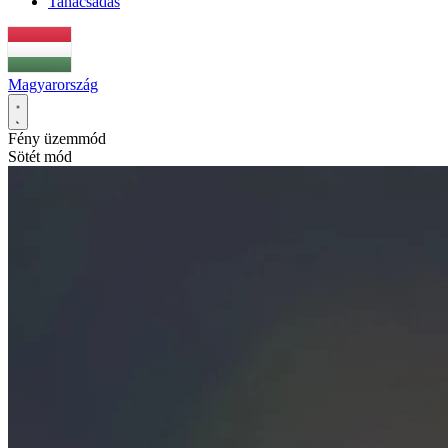
Tanácsadás
Magyarország
Fény üzemmód
Sötét mód