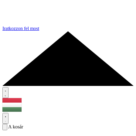
Iratkozzon fel most
A kosár