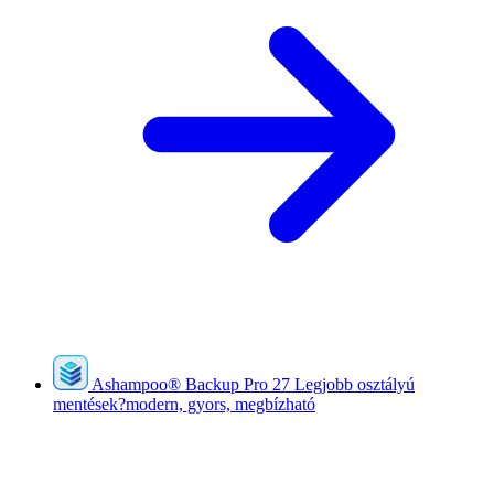
Ashampoo
®
Backup Pro 27
Legjobb osztályú
mentések?modern, gyors, megbízható