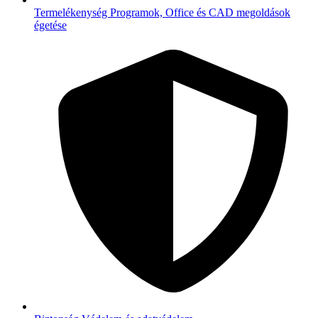
Termelékenység
Programok, Office és CAD megoldások
égetése