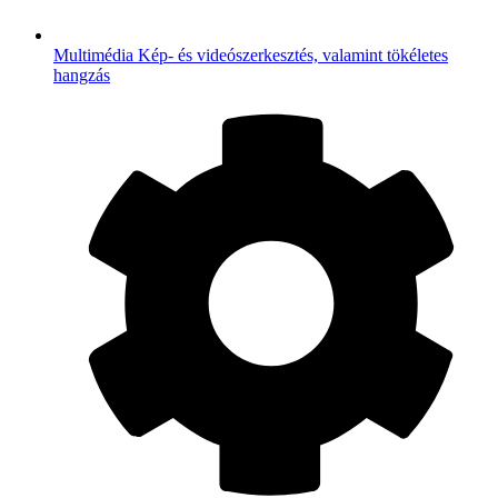
Multimédia
Kép- és videószerkesztés, valamint tökéletes
hangzás