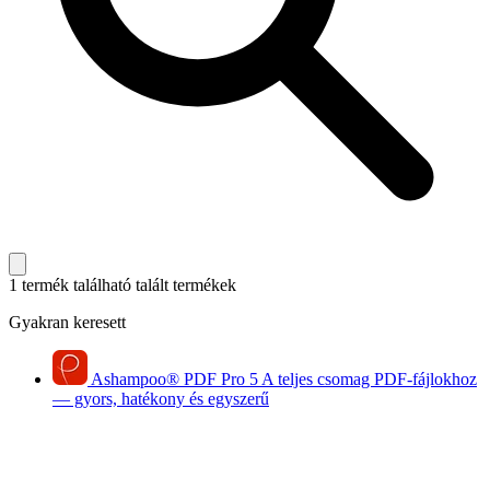
1 termék található
talált termékek
Gyakran keresett
Ashampoo
®
PDF Pro 5
A teljes csomag PDF-fájlokhoz
— gyors, hatékony és egyszerű