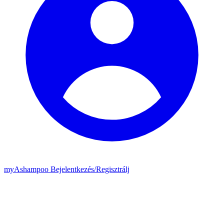
my
Ashampoo
Bejelentkezés
/
Regisztrálj