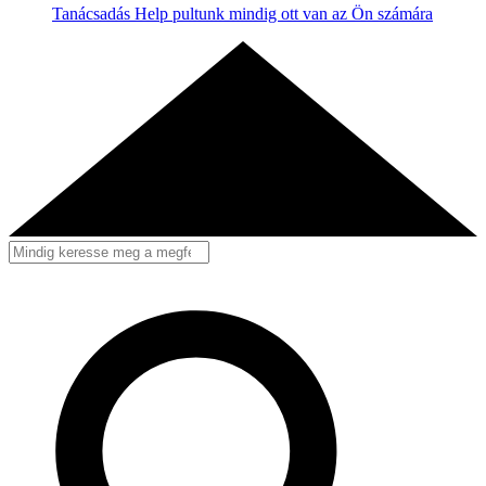
Tanácsadás
Help pultunk mindig ott van az Ön számára