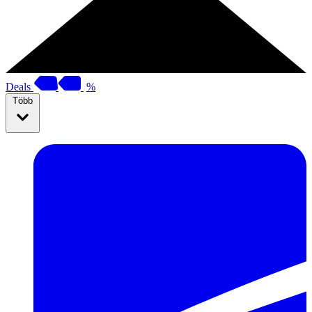
Deals
%
Több