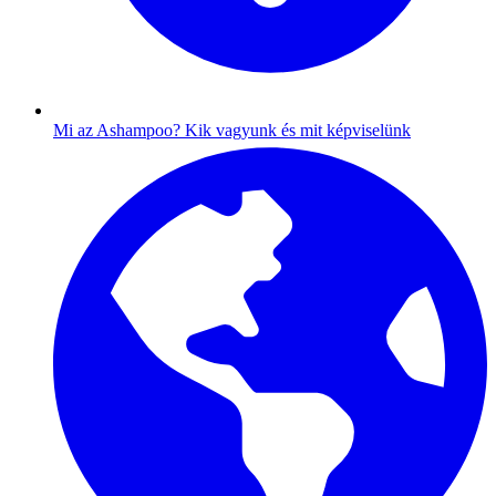
Mi az Ashampoo?
Kik vagyunk és mit képviselünk