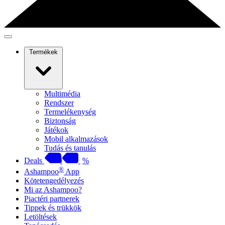
Termékek
Multimédia
Rendszer
Termelékenység
Biztonság
Játékok
Mobil alkalmazások
Tudás és tanulás
Deals
%
®
Ashampoo
App
Kötetengedélyezés
Mi az Ashampoo?
Piactéri partnerek
Tippek és trükkök
Letöltések