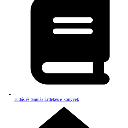
Tudás és tanulás
Érdekes e-könyvek