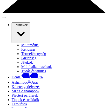
Termékek
Multimédia
Rendszer
Termelékenység
Biztonság
Játékok
Mobil alkalmazások
Tudás és tanulás
Deals
%
®
Ashampoo
App
Kötetengedélyezés
Mi az Ashampoo?
Piactéri partnerek
Tippek és trükkök
Letöltések