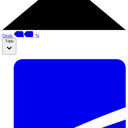
Deals
%
Több