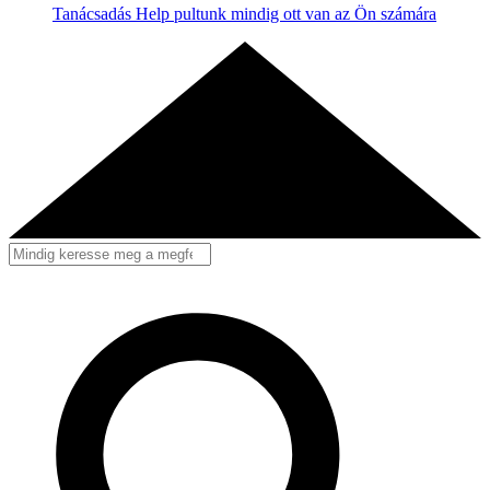
Tanácsadás
Help pultunk mindig ott van az Ön számára