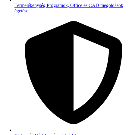
Termelékenység
Programok, Office és CAD megoldások
égetése