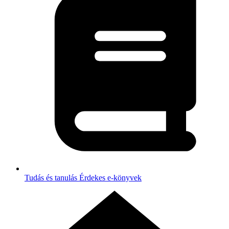
Tudás és tanulás
Érdekes e-könyvek