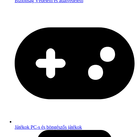
Biztonság
Védelem és adatvédelem
Játékok
PC-s és böngészős játékok