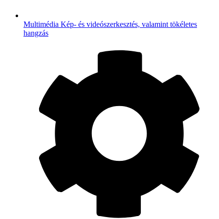
Multimédia
Kép- és videószerkesztés, valamint tökéletes
hangzás