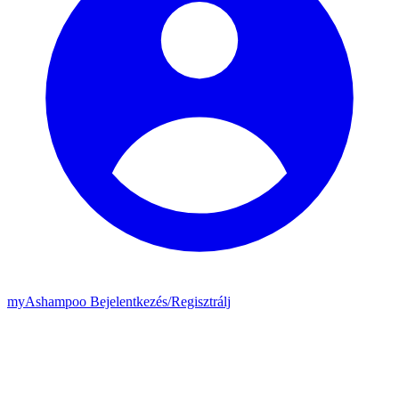
my
Ashampoo
Bejelentkezés
/
Regisztrálj