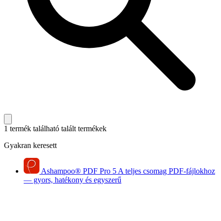
1 termék található
talált termékek
Gyakran keresett
Ashampoo
®
PDF Pro 5
A teljes csomag PDF-fájlokhoz
— gyors, hatékony és egyszerű