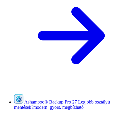
Ashampoo
®
Backup Pro 27
Legjobb osztályú
mentések?modern, gyors, megbízható