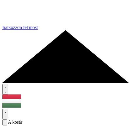
Iratkozzon fel most
A kosár