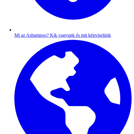
Mi az Ashampoo?
Kik vagyunk és mit képviselünk