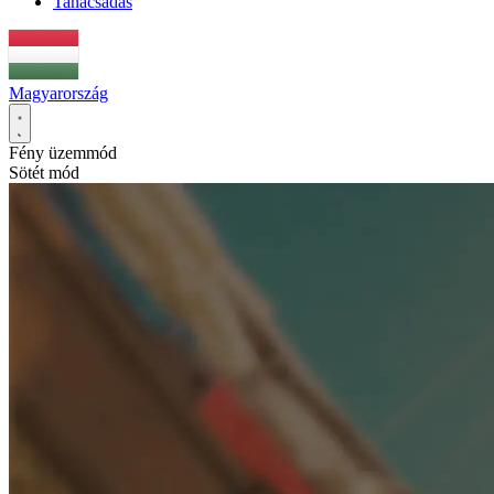
Tanácsadás
Magyarország
Fény üzemmód
Sötét mód