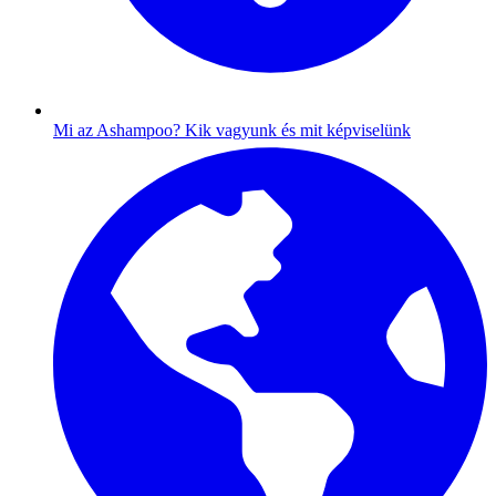
Mi az Ashampoo?
Kik vagyunk és mit képviselünk