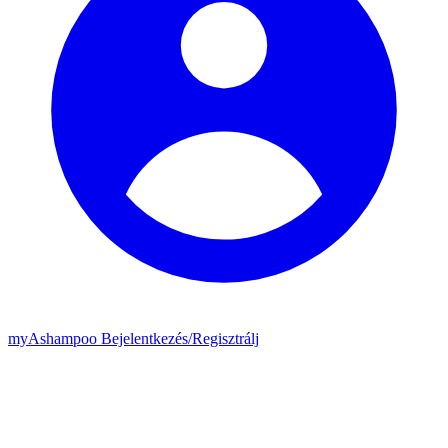
my
Ashampoo
Bejelentkezés
/
Regisztrálj