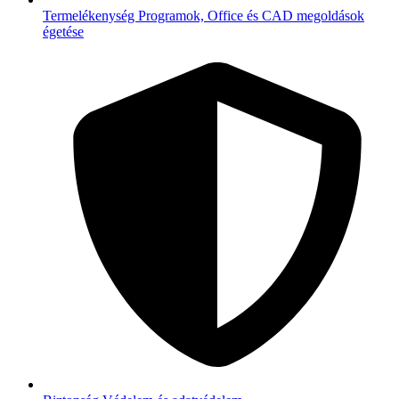
Termelékenység
Programok, Office és CAD megoldások
égetése