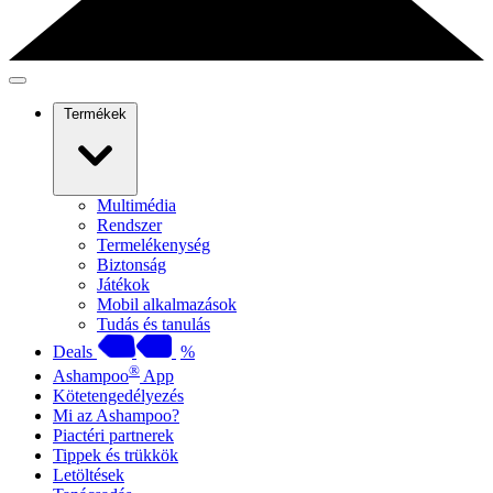
Termékek
Multimédia
Rendszer
Termelékenység
Biztonság
Játékok
Mobil alkalmazások
Tudás és tanulás
Deals
%
®
Ashampoo
App
Kötetengedélyezés
Mi az Ashampoo?
Piactéri partnerek
Tippek és trükkök
Letöltések