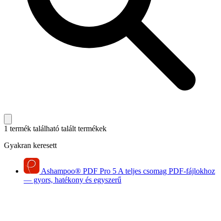
1 termék található
talált termékek
Gyakran keresett
Ashampoo
®
PDF Pro 5
A teljes csomag PDF-fájlokhoz
— gyors, hatékony és egyszerű