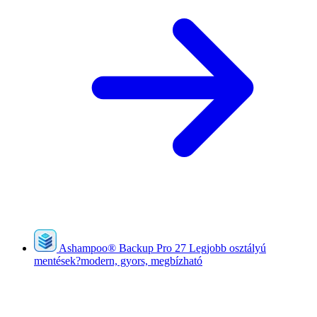
Ashampoo
®
Backup Pro 27
Legjobb osztályú
mentések?modern, gyors, megbízható