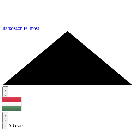
Iratkozzon fel most
A kosár