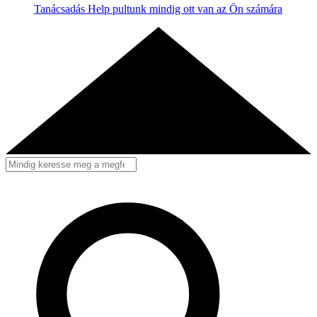
Tanácsadás
Help pultunk mindig ott van az Ön számára