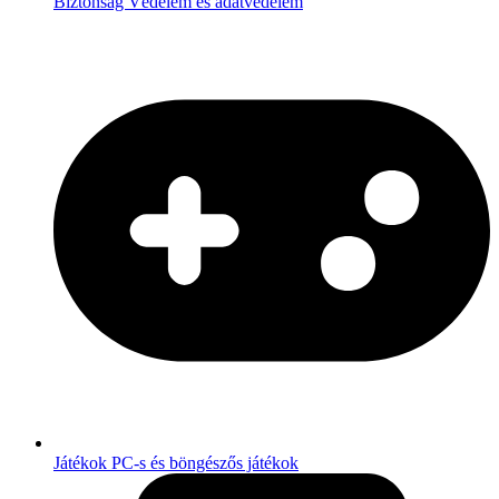
Biztonság
Védelem és adatvédelem
Játékok
PC-s és böngészős játékok