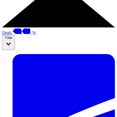
Deals
%
Több