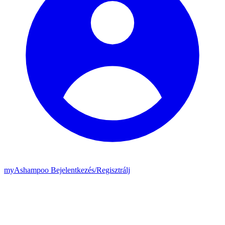
my
Ashampoo
Bejelentkezés
/
Regisztrálj