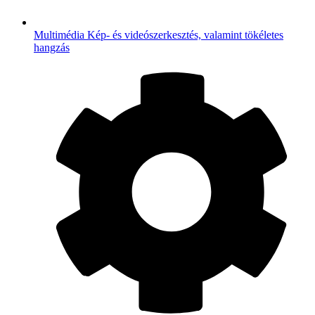
Multimédia
Kép- és videószerkesztés, valamint tökéletes
hangzás