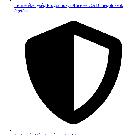
Termelékenység
Programok, Office és CAD megoldások
égetése