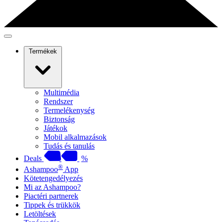
Termékek
Multimédia
Rendszer
Termelékenység
Biztonság
Játékok
Mobil alkalmazások
Tudás és tanulás
Deals
%
®
Ashampoo
App
Kötetengedélyezés
Mi az Ashampoo?
Piactéri partnerek
Tippek és trükkök
Letöltések