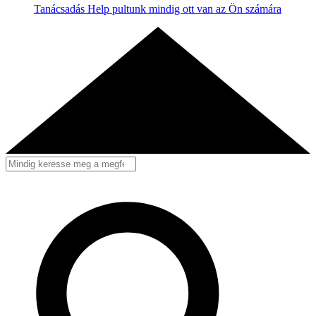
Tanácsadás
Help pultunk mindig ott van az Ön számára