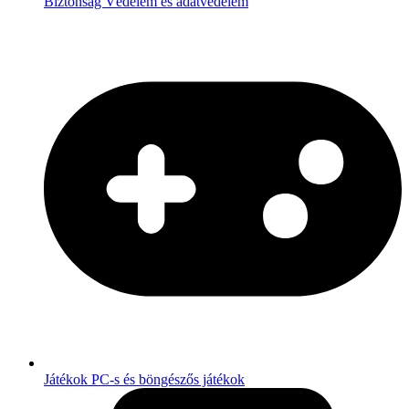
Biztonság
Védelem és adatvédelem
Játékok
PC-s és böngészős játékok