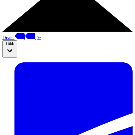
Deals
%
Több