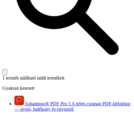
1 termék található
talált termékek
Gyakran keresett
Ashampoo
®
PDF Pro 5
A teljes csomag PDF-fájlokhoz
— gyors, hatékony és egyszerű