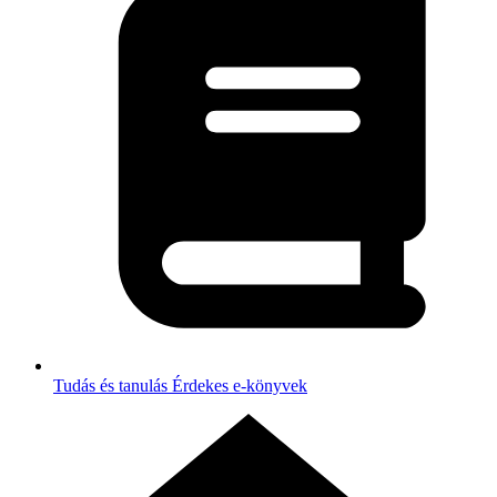
Tudás és tanulás
Érdekes e-könyvek