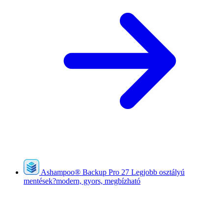
Ashampoo
®
Backup Pro 27
Legjobb osztályú
mentések?modern, gyors, megbízható