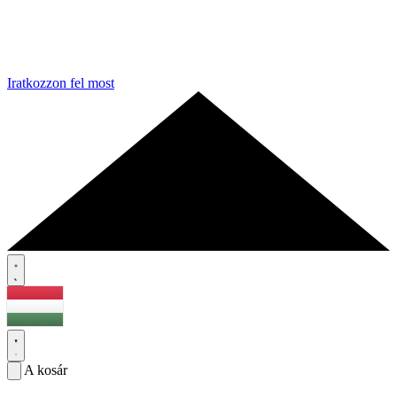
Iratkozzon fel most
A kosár