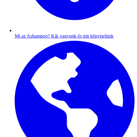
Mi az Ashampoo?
Kik vagyunk és mit képviselünk