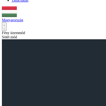
Tanácsadás
Magyarország
Fény üzemmód
Sötét mód