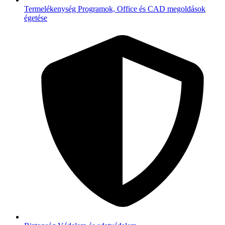
Termelékenység
Programok, Office és CAD megoldások
égetése