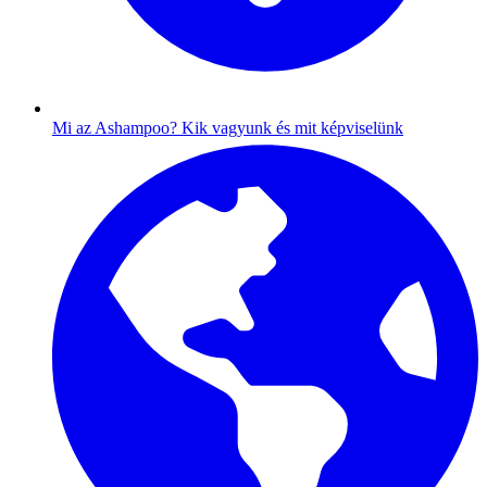
Mi az Ashampoo?
Kik vagyunk és mit képviselünk