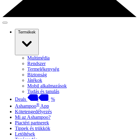
Termékek
Multimédia
Rendszer
Termelékenység
Biztonság
Játékok
Mobil alkalmazások
Tudás és tanulás
Deals
%
®
Ashampoo
App
Kötetengedélyezés
Mi az Ashampoo?
Piactéri partnerek
Tippek és trükkök
Letöltések