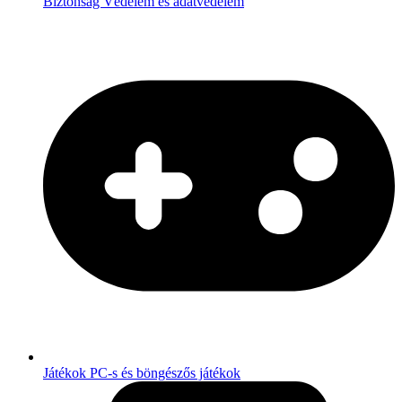
Biztonság
Védelem és adatvédelem
Játékok
PC-s és böngészős játékok