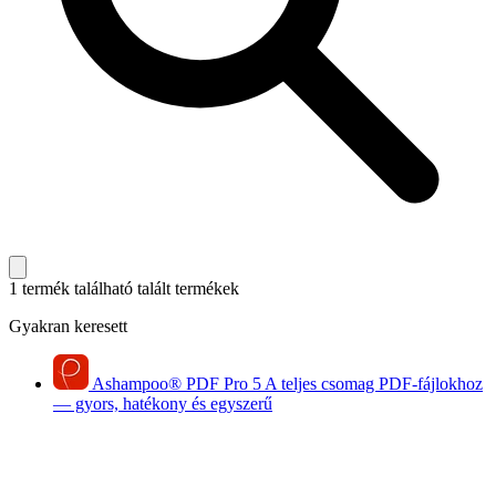
1 termék található
talált termékek
Gyakran keresett
Ashampoo
®
PDF Pro 5
A teljes csomag PDF-fájlokhoz
— gyors, hatékony és egyszerű