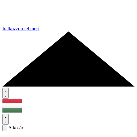
Iratkozzon fel most
A kosár