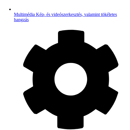
Multimédia
Kép- és videószerkesztés, valamint tökéletes
hangzás