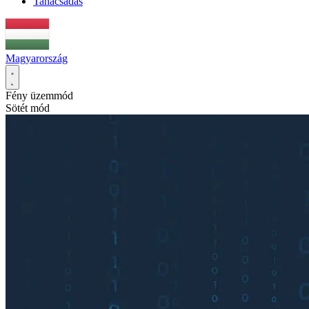
Tanácsadás
Magyarország
Fény üzemmód
Sötét mód