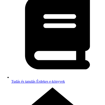
Tudás és tanulás
Érdekes e-könyvek