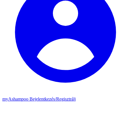
my
Ashampoo
Bejelentkezés
/
Regisztrálj