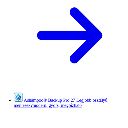
Ashampoo
®
Backup Pro 27
Legjobb osztályú
mentések?modern, gyors, megbízható