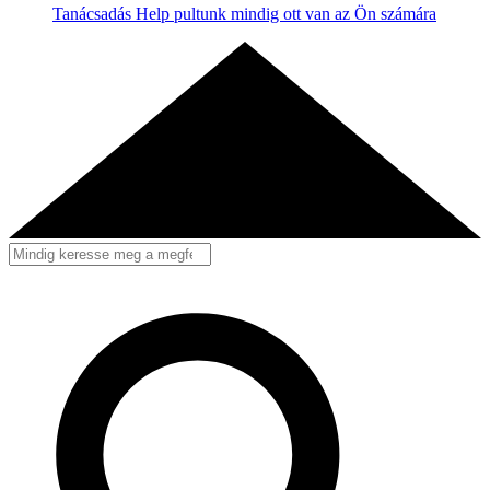
Tanácsadás
Help pultunk mindig ott van az Ön számára