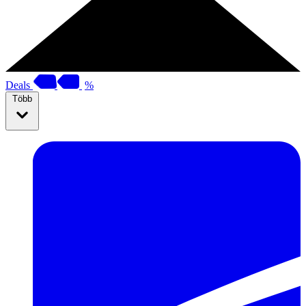
Deals
%
Több