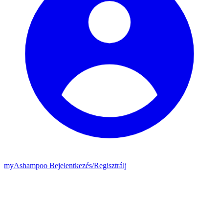
my
Ashampoo
Bejelentkezés
/
Regisztrálj