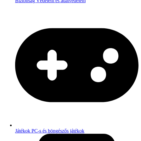
Biztonság
Védelem és adatvédelem
Játékok
PC-s és böngészős játékok