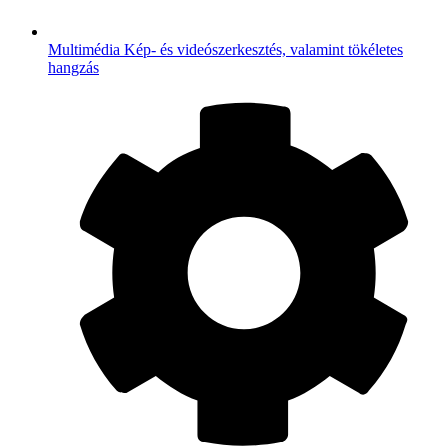
Multimédia
Kép- és videószerkesztés, valamint tökéletes
hangzás