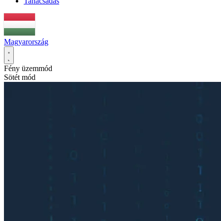
Tanácsadás
Magyarország
Fény üzemmód
Sötét mód