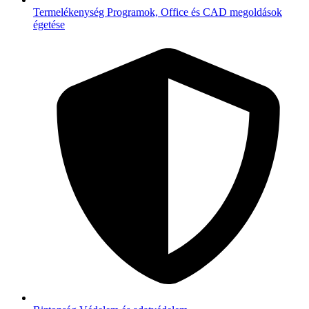
Termelékenység
Programok, Office és CAD megoldások
égetése