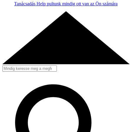
Tanácsadás
Help pultunk mindig ott van az Ön számára