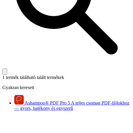
1 termék található
talált termékek
Gyakran keresett
Ashampoo
®
PDF Pro 5
A teljes csomag PDF-fájlokhoz
— gyors, hatékony és egyszerű