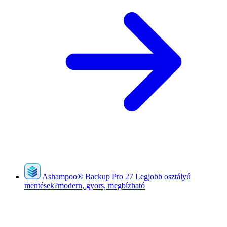
Ashampoo
®
Backup Pro 27
Legjobb osztályú
mentések?modern, gyors, megbízható