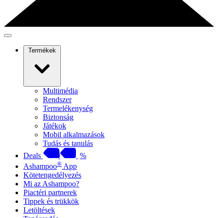
Termékek
Multimédia
Rendszer
Termelékenység
Biztonság
Játékok
Mobil alkalmazások
Tudás és tanulás
Deals
%
®
Ashampoo
App
Kötetengedélyezés
Mi az Ashampoo?
Piactéri partnerek
Tippek és trükkök
Letöltések