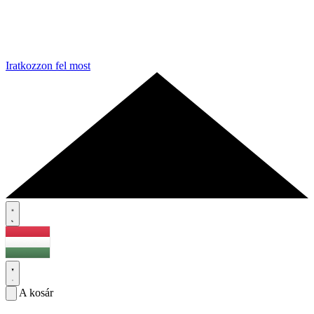
Iratkozzon fel most
A kosár