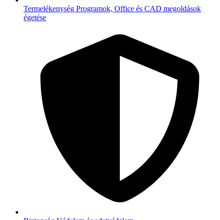
Termelékenység
Programok, Office és CAD megoldások
égetése