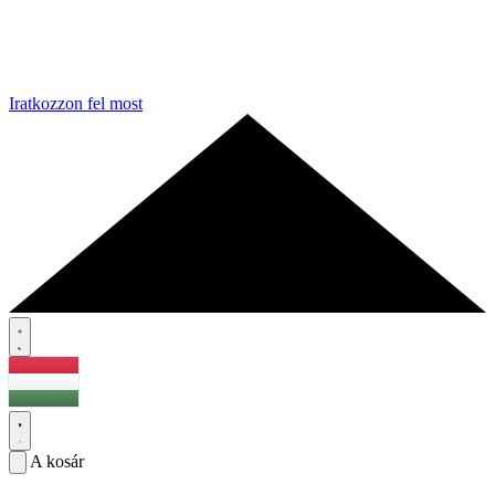
Iratkozzon fel most
A kosár