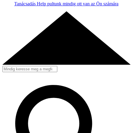
Tanácsadás
Help pultunk mindig ott van az Ön számára