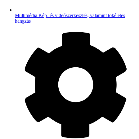
Multimédia
Kép- és videószerkesztés, valamint tökéletes
hangzás