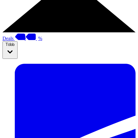
Deals
%
Több