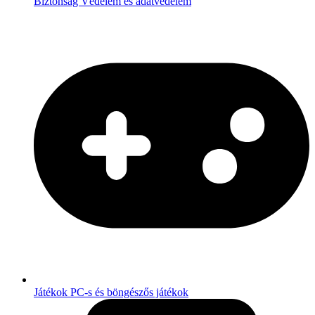
Biztonság
Védelem és adatvédelem
Játékok
PC-s és böngészős játékok