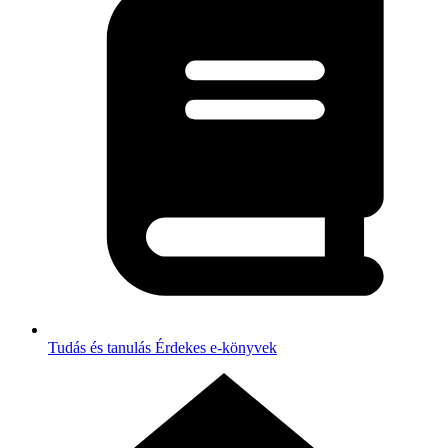
Tudás és tanulás
Érdekes e-könyvek