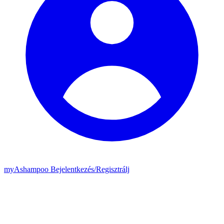
my
Ashampoo
Bejelentkezés
/
Regisztrálj