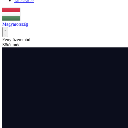
Tanácsadás
Magyarország
Fény üzemmód
Sötét mód