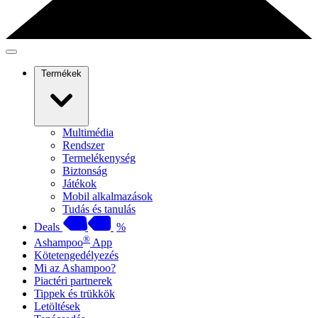
Termékek
Multimédia
Rendszer
Termelékenység
Biztonság
Játékok
Mobil alkalmazások
Tudás és tanulás
Deals
%
®
Ashampoo
App
Kötetengedélyezés
Mi az Ashampoo?
Piactéri partnerek
Tippek és trükkök
Letöltések