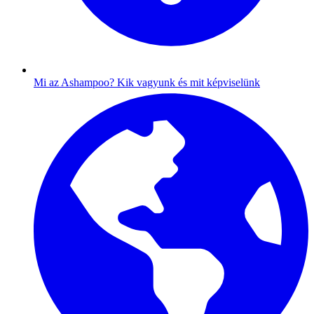
Mi az Ashampoo?
Kik vagyunk és mit képviselünk