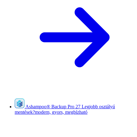
Ashampoo
®
Backup Pro 27
Legjobb osztályú
mentések?modern, gyors, megbízható