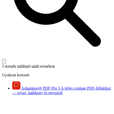
1 termék található
talált termékek
Gyakran keresett
Ashampoo
®
PDF Pro 5
A teljes csomag PDF-fájlokhoz
— gyors, hatékony és egyszerű