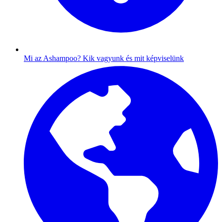
Mi az Ashampoo?
Kik vagyunk és mit képviselünk