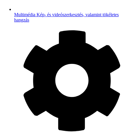
Multimédia
Kép- és videószerkesztés, valamint tökéletes
hangzás