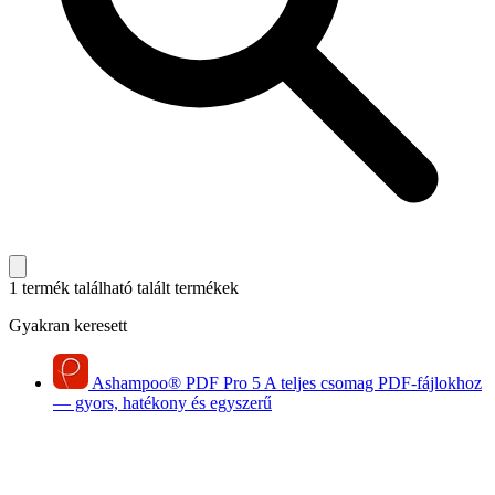
1 termék található
talált termékek
Gyakran keresett
Ashampoo
®
PDF Pro 5
A teljes csomag PDF-fájlokhoz
— gyors, hatékony és egyszerű