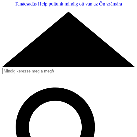
Tanácsadás
Help pultunk mindig ott van az Ön számára