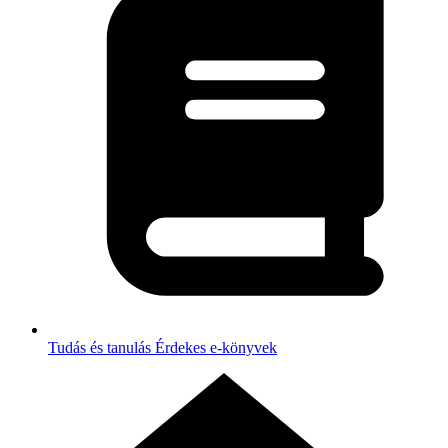
Tudás és tanulás
Érdekes e-könyvek