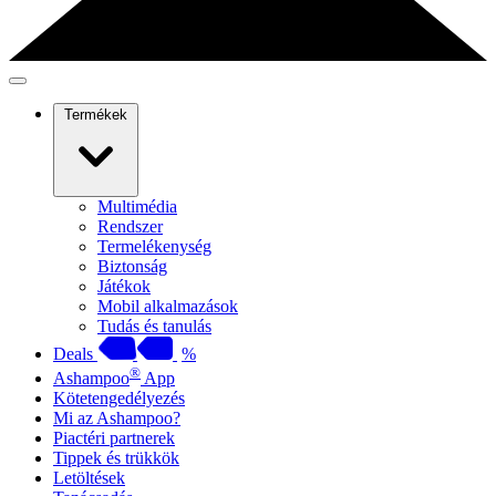
Termékek
Multimédia
Rendszer
Termelékenység
Biztonság
Játékok
Mobil alkalmazások
Tudás és tanulás
Deals
%
®
Ashampoo
App
Kötetengedélyezés
Mi az Ashampoo?
Piactéri partnerek
Tippek és trükkök
Letöltések