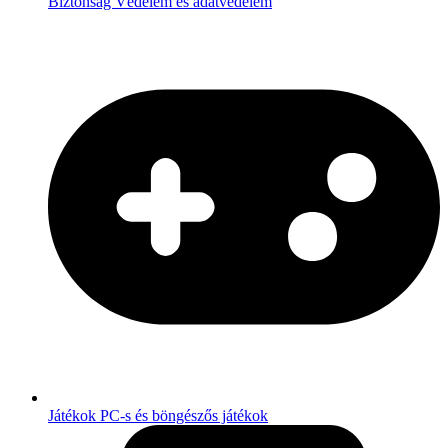
Biztonság
Védelem és adatvédelem
Játékok
PC-s és böngészős játékok