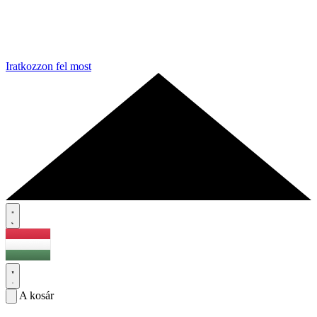
Iratkozzon fel most
A kosár