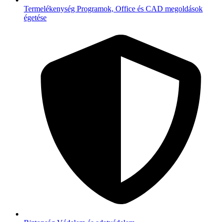
Termelékenység
Programok, Office és CAD megoldások
égetése