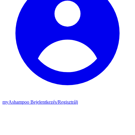
my
Ashampoo
Bejelentkezés
/
Regisztrálj