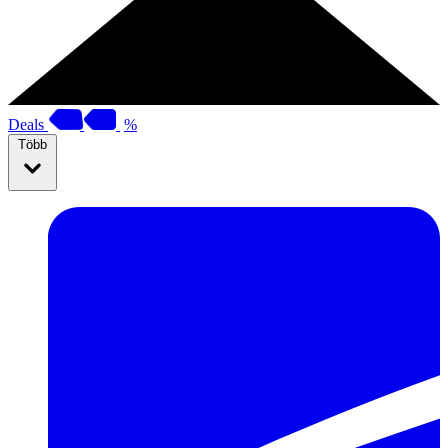
Deals
%
Több