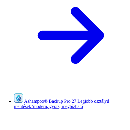
Ashampoo
®
Backup Pro 27
Legjobb osztályú
mentések?modern, gyors, megbízható