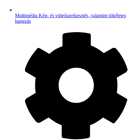
Multimédia
Kép- és videószerkesztés, valamint tökéletes
hangzás