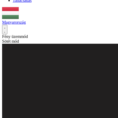
Tanácsadás
Magyarország
Fény üzemmód
Sötét mód