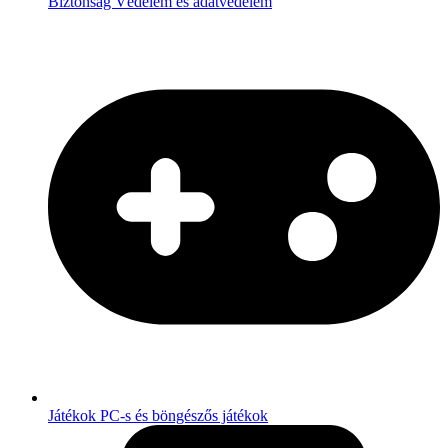
Biztonság
Védelem és adatvédelem
Játékok
PC-s és böngészős játékok