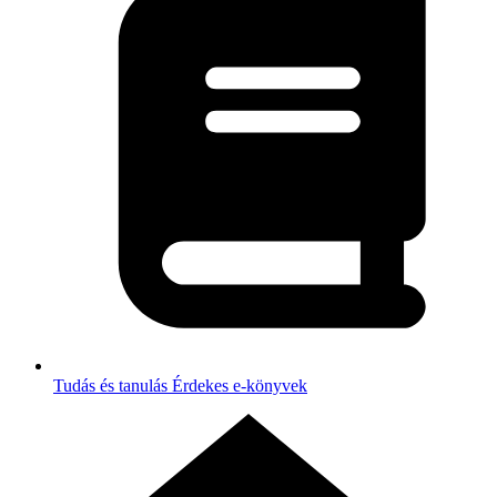
Tudás és tanulás
Érdekes e-könyvek