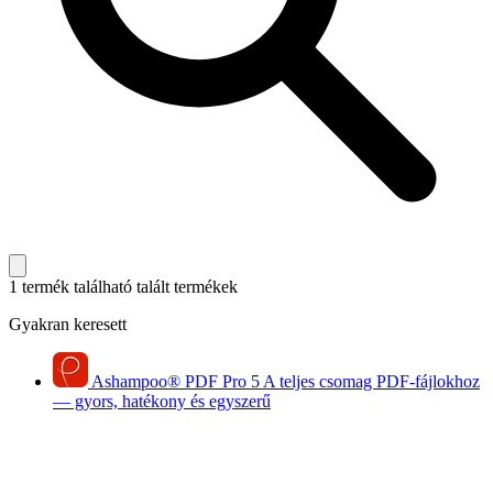
1 termék található
talált termékek
Gyakran keresett
Ashampoo
®
PDF Pro 5
A teljes csomag PDF-fájlokhoz
— gyors, hatékony és egyszerű