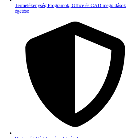
Termelékenység
Programok, Office és CAD megoldások
égetése