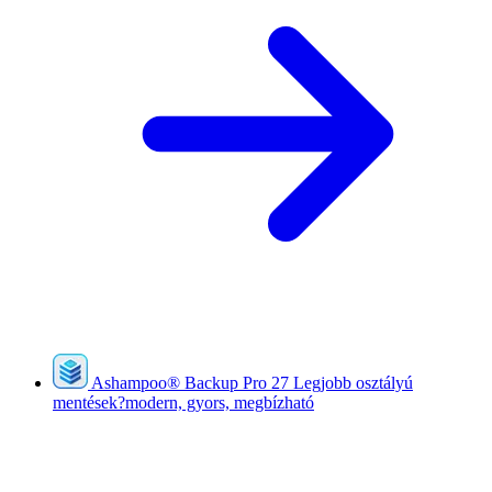
Ashampoo
®
Backup Pro 27
Legjobb osztályú
mentések?modern, gyors, megbízható