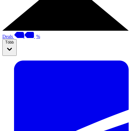
Deals
%
Több