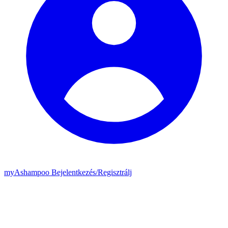
my
Ashampoo
Bejelentkezés
/
Regisztrálj