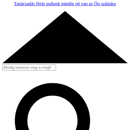
Tanácsadás
Help pultunk mindig ott van az Ön számára