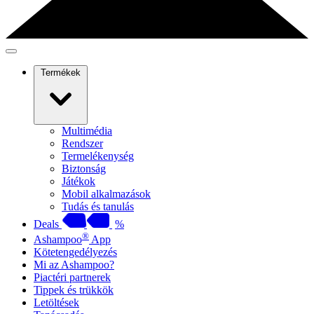
Termékek
Multimédia
Rendszer
Termelékenység
Biztonság
Játékok
Mobil alkalmazások
Tudás és tanulás
Deals
%
®
Ashampoo
App
Kötetengedélyezés
Mi az Ashampoo?
Piactéri partnerek
Tippek és trükkök
Letöltések