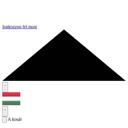
Iratkozzon fel most
A kosár