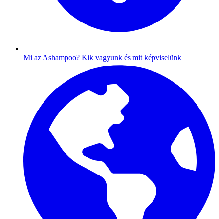
Mi az Ashampoo?
Kik vagyunk és mit képviselünk