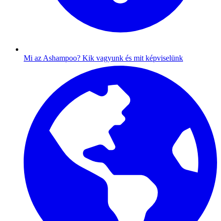
Mi az Ashampoo?
Kik vagyunk és mit képviselünk