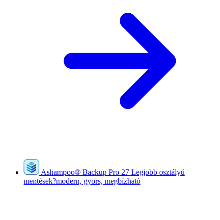
Ashampoo
®
Backup Pro 27
Legjobb osztályú
mentések?modern, gyors, megbízható