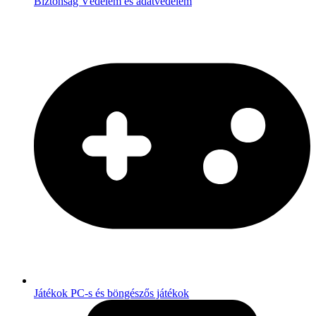
Biztonság
Védelem és adatvédelem
Játékok
PC-s és böngészős játékok