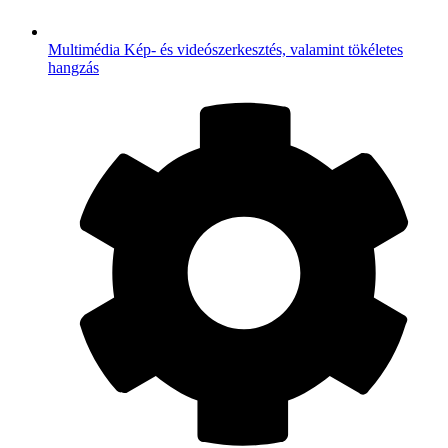
Multimédia
Kép- és videószerkesztés, valamint tökéletes
hangzás