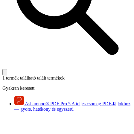
1 termék található
talált termékek
Gyakran keresett
Ashampoo
®
PDF Pro 5
A teljes csomag PDF-fájlokhoz
— gyors, hatékony és egyszerű