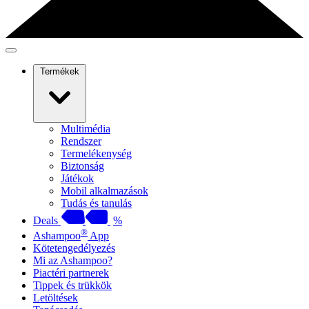
Termékek
Multimédia
Rendszer
Termelékenység
Biztonság
Játékok
Mobil alkalmazások
Tudás és tanulás
Deals
%
®
Ashampoo
App
Kötetengedélyezés
Mi az Ashampoo?
Piactéri partnerek
Tippek és trükkök
Letöltések