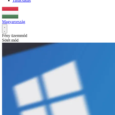
Tanácsadás
Magyarország
Fény üzemmód
Sötét mód