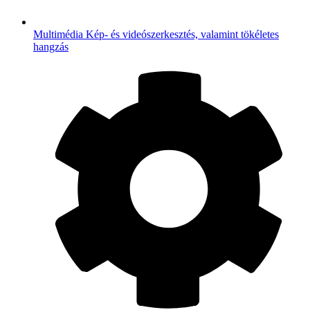
Multimédia
Kép- és videószerkesztés, valamint tökéletes
hangzás