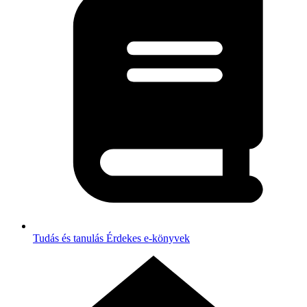
Tudás és tanulás
Érdekes e-könyvek