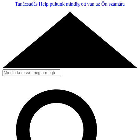
Tanácsadás
Help pultunk mindig ott van az Ön számára