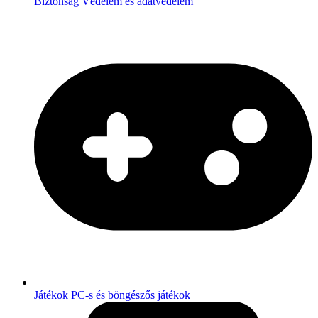
Biztonság
Védelem és adatvédelem
Játékok
PC-s és böngészős játékok