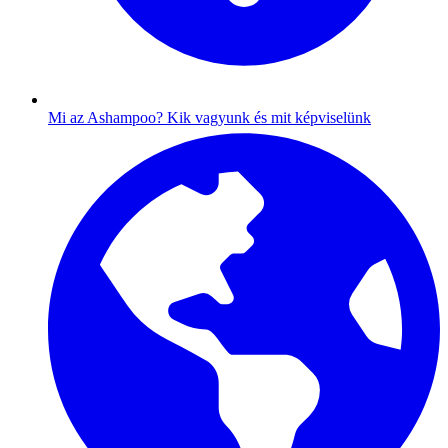
Mi az Ashampoo?
Kik vagyunk és mit képviselünk