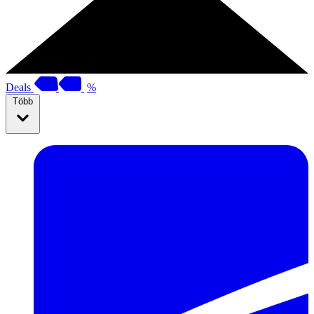
Deals
%
Több