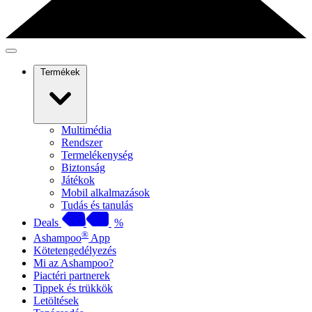
Termékek
Multimédia
Rendszer
Termelékenység
Biztonság
Játékok
Mobil alkalmazások
Tudás és tanulás
Deals
%
®
Ashampoo
App
Kötetengedélyezés
Mi az Ashampoo?
Piactéri partnerek
Tippek és trükkök
Letöltések