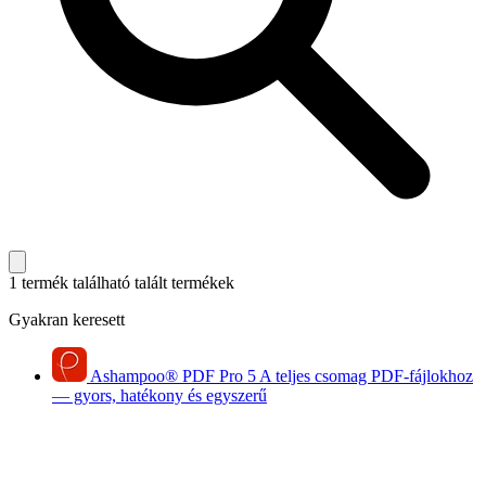
1 termék található
talált termékek
Gyakran keresett
Ashampoo
®
PDF Pro 5
A teljes csomag PDF-fájlokhoz
— gyors, hatékony és egyszerű