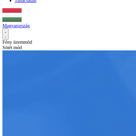
Tanácsadás
Magyarország
Fény üzemmód
Sötét mód