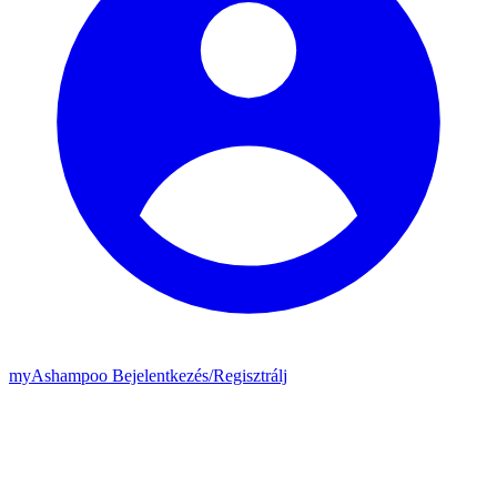
my
Ashampoo
Bejelentkezés
/
Regisztrálj