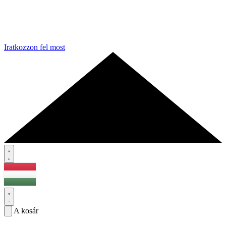
Iratkozzon fel most
A kosár