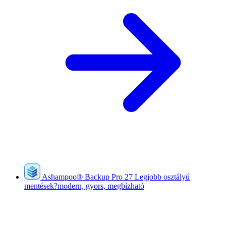
Ashampoo
®
Backup Pro 27
Legjobb osztályú
mentések?modern, gyors, megbízható