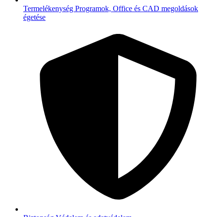
Termelékenység
Programok, Office és CAD megoldások
égetése