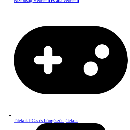
Biztonság
Védelem és adatvédelem
Játékok
PC-s és böngészős játékok