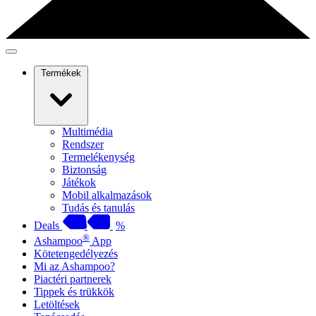
Termékek
Multimédia
Rendszer
Termelékenység
Biztonság
Játékok
Mobil alkalmazások
Tudás és tanulás
Deals
%
®
Ashampoo
App
Kötetengedélyezés
Mi az Ashampoo?
Piactéri partnerek
Tippek és trükkök
Letöltések