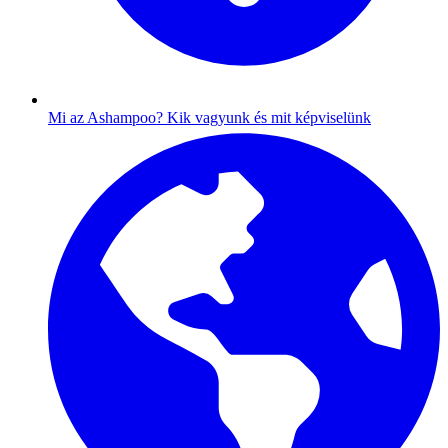
Mi az Ashampoo?
Kik vagyunk és mit képviselünk