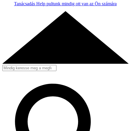
Tanácsadás
Help pultunk mindig ott van az Ön számára