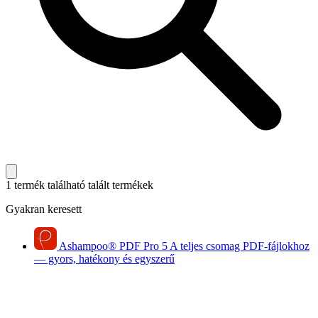
1 termék található
talált termékek
Gyakran keresett
Ashampoo
®
PDF Pro 5
A teljes csomag PDF-fájlokhoz
— gyors, hatékony és egyszerű