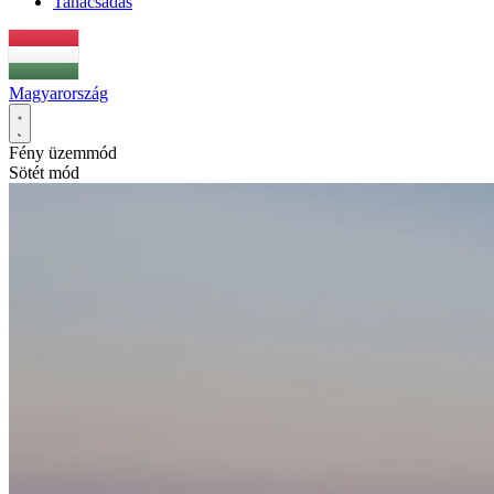
Tanácsadás
Magyarország
Fény üzemmód
Sötét mód