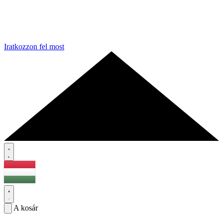
Iratkozzon fel most
A kosár