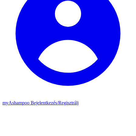
my
Ashampoo
Bejelentkezés
/
Regisztrálj