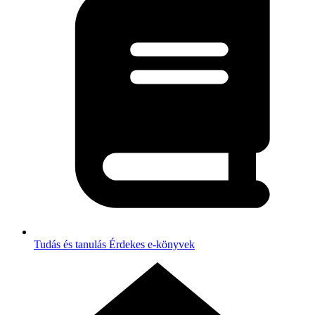
Tudás és tanulás
Érdekes e-könyvek