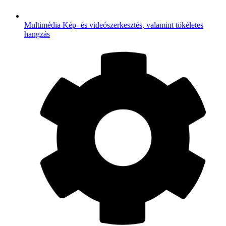
Multimédia
Kép- és videószerkesztés, valamint tökéletes
hangzás