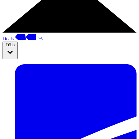
Deals
%
Több