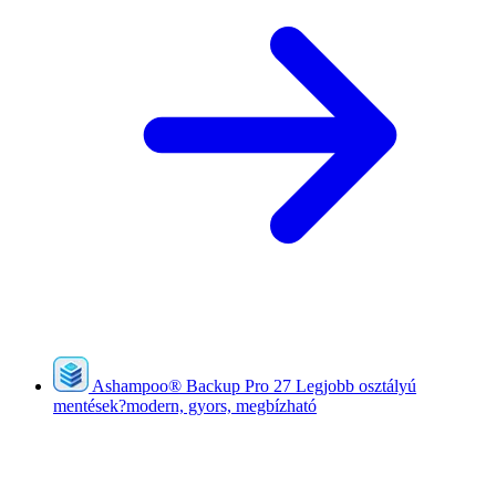
Ashampoo
®
Backup Pro 27
Legjobb osztályú
mentések?modern, gyors, megbízható