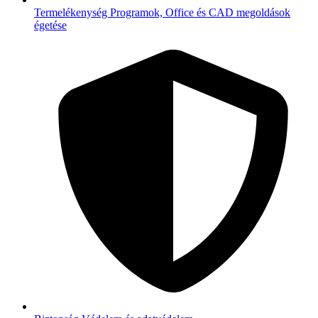
Termelékenység
Programok, Office és CAD megoldások
égetése