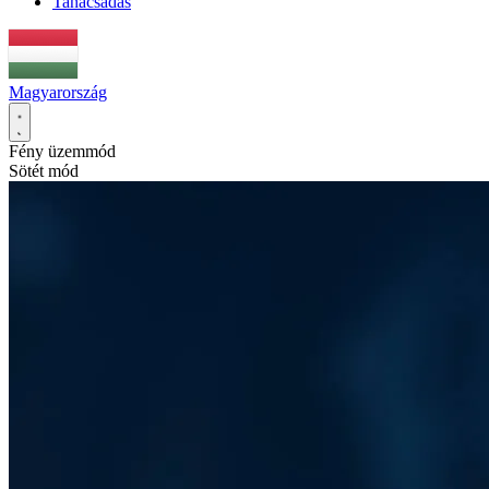
Tanácsadás
Magyarország
Fény üzemmód
Sötét mód