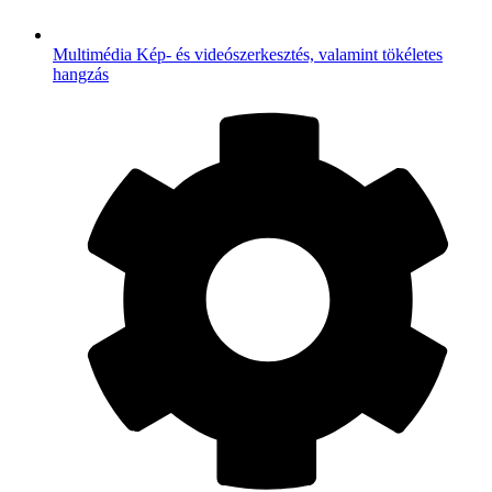
Multimédia
Kép- és videószerkesztés, valamint tökéletes
hangzás