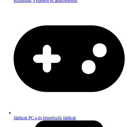
Biztonság
Védelem és adatvédelem
Játékok
PC-s és böngészős játékok