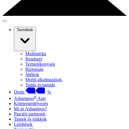
Termékek
Multimédia
Rendszer
Termelékenység
Biztonság
Játékok
Mobil alkalmazások
Tudás és tanulás
Deals
%
®
Ashampoo
App
Kötetengedélyezés
Mi az Ashampoo?
Piactéri partnerek
Tippek és trükkök
Letöltések