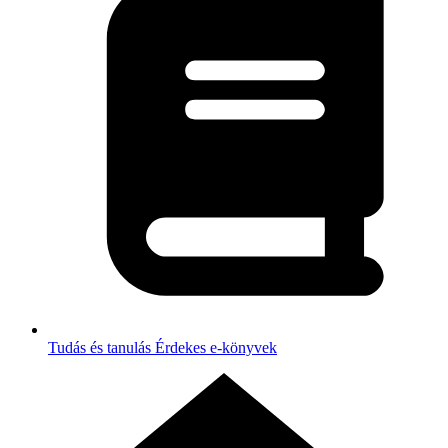
Tudás és tanulás
Érdekes e-könyvek