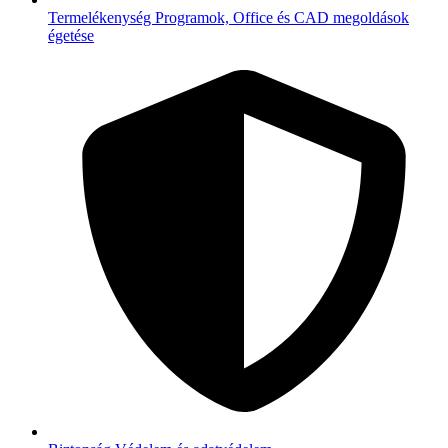
Termelékenység
Programok, Office és CAD megoldások
égetése