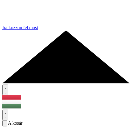
Iratkozzon fel most
A kosár