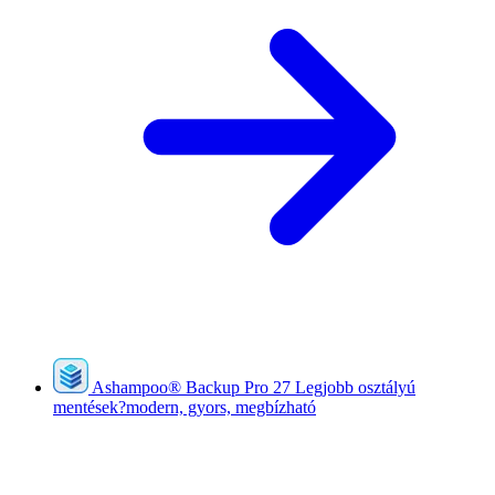
Ashampoo
®
Backup Pro 27
Legjobb osztályú
mentések?modern, gyors, megbízható