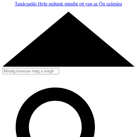
Tanácsadás
Help pultunk mindig ott van az Ön számára