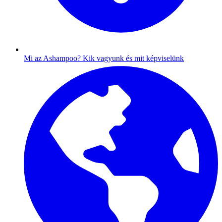
Mi az Ashampoo?
Kik vagyunk és mit képviselünk