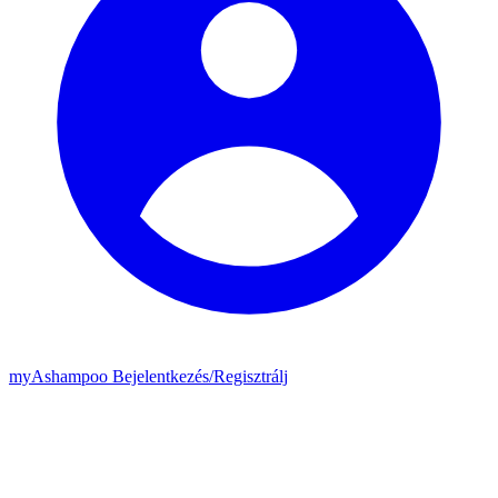
my
Ashampoo
Bejelentkezés
/
Regisztrálj