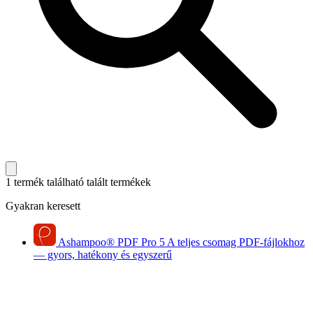
1 termék található
talált termékek
Gyakran keresett
Ashampoo
®
PDF Pro 5
A teljes csomag PDF-fájlokhoz
— gyors, hatékony és egyszerű