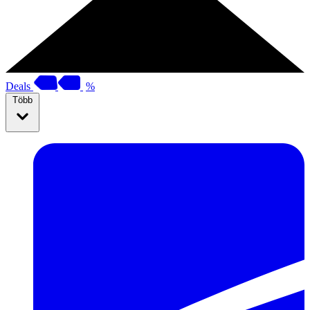
Deals
%
Több