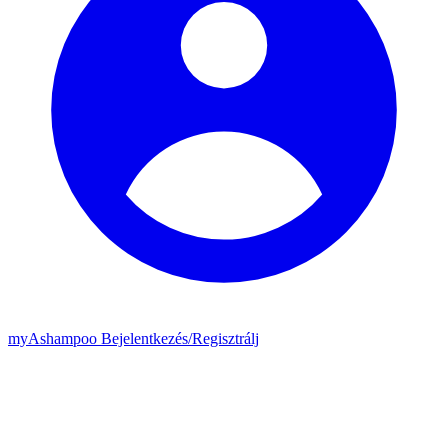
my
Ashampoo
Bejelentkezés
/
Regisztrálj