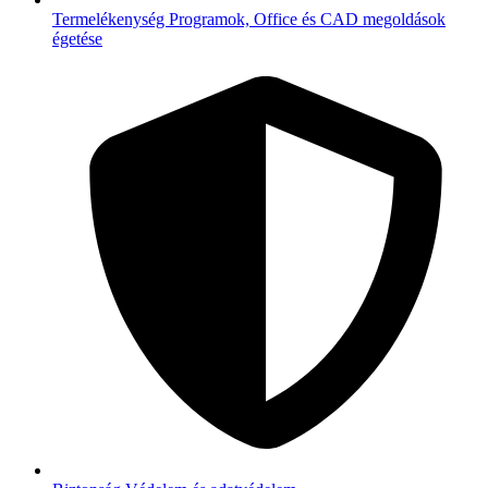
Termelékenység
Programok, Office és CAD megoldások
égetése