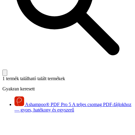
1 termék található
talált termékek
Gyakran keresett
Ashampoo
®
PDF Pro 5
A teljes csomag PDF-fájlokhoz
— gyors, hatékony és egyszerű