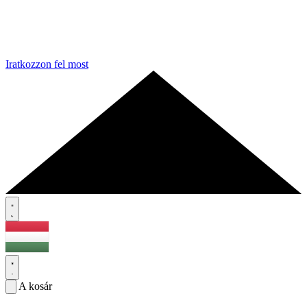
Iratkozzon fel most
A kosár