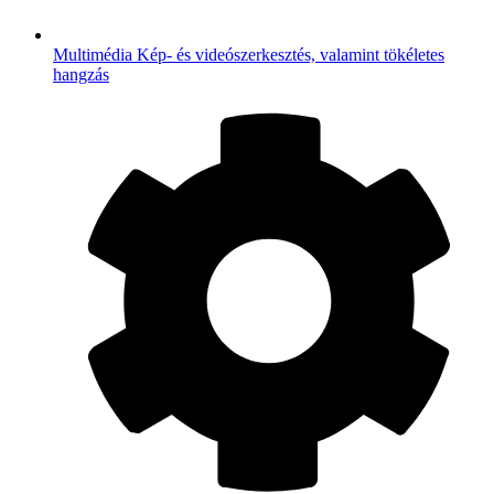
Multimédia
Kép- és videószerkesztés, valamint tökéletes
hangzás