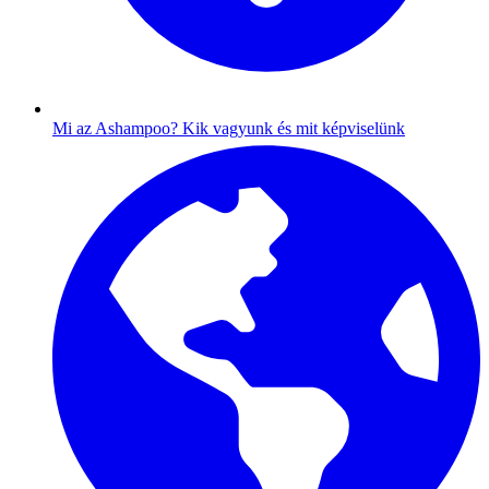
Mi az Ashampoo?
Kik vagyunk és mit képviselünk