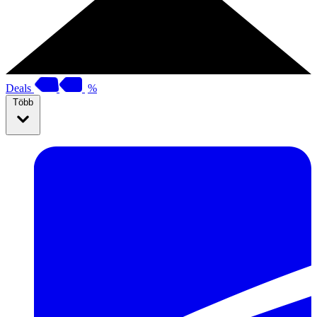
Deals
%
Több