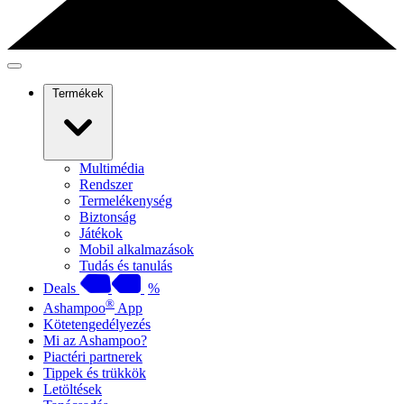
Termékek
Multimédia
Rendszer
Termelékenység
Biztonság
Játékok
Mobil alkalmazások
Tudás és tanulás
Deals
%
®
Ashampoo
App
Kötetengedélyezés
Mi az Ashampoo?
Piactéri partnerek
Tippek és trükkök
Letöltések