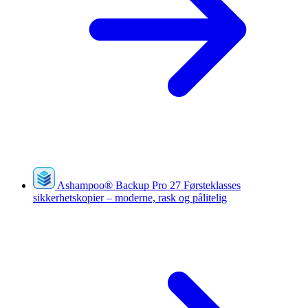
Ashampoo
®
Backup Pro 27
Førsteklasses
sikkerhetskopier – moderne, rask og pålitelig