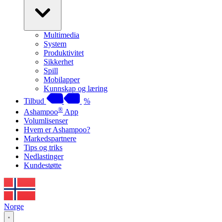
Multimedia
System
Produktivitet
Sikkerhet
Spill
Mobilapper
Kunnskap og læring
Tilbud
%
®
Ashampoo
App
Volumlisenser
Hvem er Ashampoo?
Markedspartnere
Tips og triks
Nedlastinger
Kundestøtte
Norge