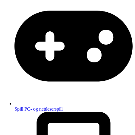
Spill
PC- og nettleserspill