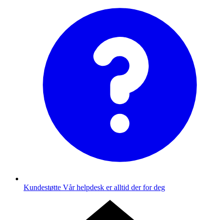
Kundestøtte
Vår helpdesk er alltid der for deg