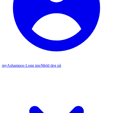
my
Ashampoo
Logg inn
/
Meld deg på