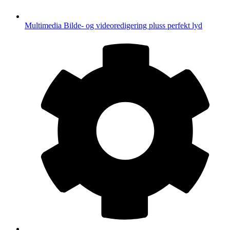
Multimedia
Bilde- og videoredigering pluss perfekt lyd