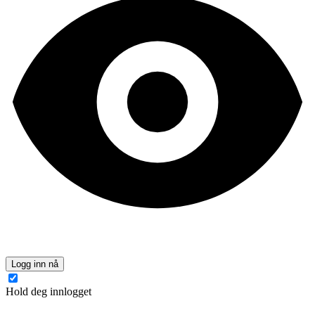
Logg inn nå
Hold deg innlogget