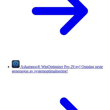
Ashampoo
®
WinOptimizer Pro 29
ny!
Oppdag neste
generasjon av systemoptimalisering!